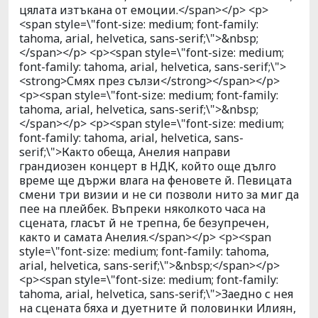
цялата изтъкана от емоции.</span></p> <p>
<span style=\"font-size: medium; font-family:
tahoma, arial, helvetica, sans-serif;\">&nbsp;
</span></p> <p><span style=\"font-size: medium;
font-family: tahoma, arial, helvetica, sans-serif;\">
<strong>Смях през сълзи</strong></span></p>
<p><span style=\"font-size: medium; font-family:
tahoma, arial, helvetica, sans-serif;\">&nbsp;
</span></p> <p><span style=\"font-size: medium;
font-family: tahoma, arial, helvetica, sans-
serif;\">Както обеща, Анелия направи
грандиозен концерт в НДК, който още дълго
време ще държи влага на феновете й. Певицата
смени три визии и не си позволи нито за миг да
пее на плейбек. Въпреки няколкото часа на
сцената, гласът й не трепна, бе безупречен,
както и самата Анелия.</span></p> <p><span
style=\"font-size: medium; font-family: tahoma,
arial, helvetica, sans-serif;\">&nbsp;</span></p>
<p><span style=\"font-size: medium; font-family:
tahoma, arial, helvetica, sans-serif;\">Заедно с нея
на сцената бяха и дуетните й половинки Илиян,