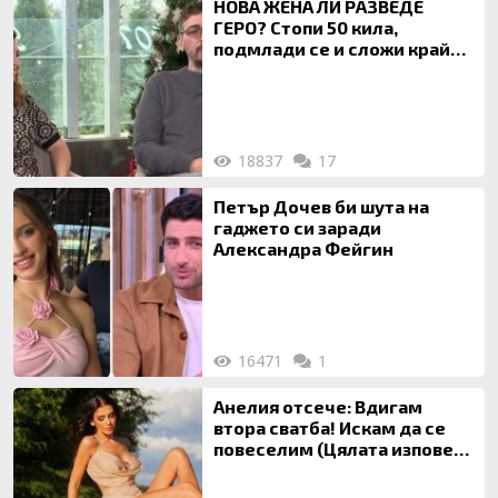
НОВА ЖЕНА ЛИ РАЗВЕДЕ
ГЕРО? Стопи 50 кила,
подмлади се и сложи край
на 20-годишен брак
18837
17
Петър Дочев би шута на
гаджето си заради
Александра Фейгин
16471
1
Анелия отсече: Вдигам
втора сватба! Искам да се
повеселим (Цялата изповед
ТУК)