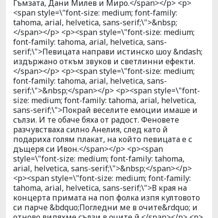
Гъмзата, Дани Милев и Миро.</span></p> <p>
<span style=\"font-size: medium; font-family:
tahoma, arial, helvetica, sans-serif;\">&nbsp;
</span></p> <p><span style=\"font-size: medium;
font-family: tahoma, arial, helvetica, sans-
serif;\">Певицата направи истинско шоу &ndash;
издържано откъм звуков и светлинни ефекти.
</span></p> <p><span style=\"font-size: medium;
font-family: tahoma, arial, helvetica, sans-
serif;\">&nbsp;</span></p> <p><span style=\"font-
size: medium; font-family: tahoma, arial, helvetica,
sans-serif;\">Покрай веселите емоции имаше и
сълзи. И те обаче бяха от радост. Феновете
разчувстваха силно Анелия, след като й
подариха голям плакат, на който певицата е с
дъщеря си Ивон.</span></p> <p><span
style=\"font-size: medium; font-family: tahoma,
arial, helvetica, sans-serif;\">&nbsp;</span></p>
<p><span style=\"font-size: medium; font-family:
tahoma, arial, helvetica, sans-serif;\">В края на
концерта примата на поп фолка изпя култовото
си парче &bdquo;Погледни ме в очите&rdquo; и
отново видяхме сълзи в очите й.</span></p> <p>