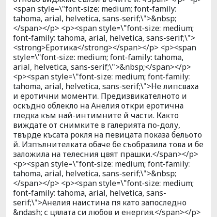
<span style=\"font-size: medium; font-family:
tahoma, arial, helvetica, sans-serif;\">&nbsp;
</span></p> <p><span style=\"font-size: medium;
font-family: tahoma, arial, helvetica, sans-serif;\">
<strong>Еротика</strong></span></p> <p><span
style=\"font-size: medium; font-family: tahoma,
arial, helvetica, sans-serif;\">&nbsp;</span></p>
<p><span style=\"font-size: medium; font-family:
tahoma, arial, helvetica, sans-serif;\">Не липсваха
и еротични моменти. Предизвикателното и
оскъдно облекло на Анелия откри еротична
гледка към най-интимните й части. Както
виждате от снимките в галерията по-долу,
твърде късата рокля на певицата показа бельото
й. Изпълнителката обаче бе съобразила това и бе
заложила на телесния цвят прашки.</span></p>
<p><span style=\"font-size: medium; font-family:
tahoma, arial, helvetica, sans-serif;\">&nbsp;
</span></p> <p><span style=\"font-size: medium;
font-family: tahoma, arial, helvetica, sans-
serif;\">Анелия наистина пя като запоследно
&ndash; с цялата си любов и енергия.</span></p>