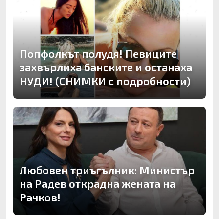
Попфолкът полудя! Певиците
захвърлиха банските и останаха
НУДИ! (СНИМКИ с подробности)
Любовен триъгълник: Министър
на Радев открадна жената на
Рачков!