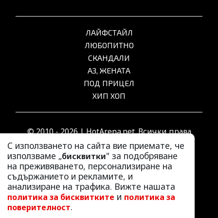
ЛАЙФСТАЙЛ
ЛЮБОПИТНО
СКАНДАЛИ
АЗ, ЖЕНАТА
ПОД ПРИЦЕЛ
ХИП ХОП
© 2010 - 2026 | HotArena.net. Всички права
запазени.
С използването на сайта вие приемате, че
използваме „
" за подобряване
бисквитки
на преживяването, персонализиране на
РЕКЛАМА
съдържанието и рекламите, и
КОНТАКТИ
анализиране на трафика. Вижте нашата
и
политика за бисквитките
политика за
ОБЩИ УСЛОВИЯ
.
поверителност
ПОЛИТИКА ЗА ПОВЕРИТЕЛНОСТ