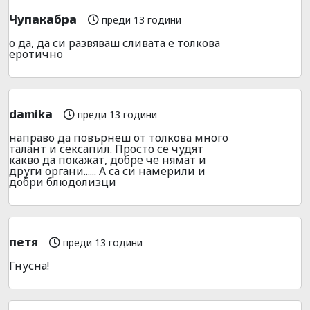
Чупакабра
преди 13 години
о да, да си развяваш сливата е толкова
еротично
damika
преди 13 години
направо да повърнеш от толкова много
талант и сексапил. Просто се чудят
какво да покажат, добре че нямат и
други органи...... А са си намерили и
добри блюдолизци
петя
преди 13 години
Гнусна!