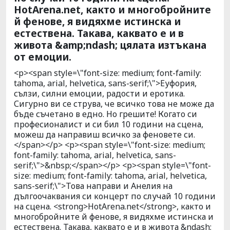
HotArena.net, както и многобройните
й фенове, я видяхме истинска и
естествена. Такава, каквато е и в
живота &amp;ndash; цялата изтъкана
от емоции.
<p><span style=\"font-size: medium; font-family:
tahoma, arial, helvetica, sans-serif;\">Еуфория,
сълзи, силни емоции, радости и еротика.
Сигурно ви се струва, че всичко това не може да
бъде съчетано в едно. Но грешите! Когато си
професионалист и си бил 10 години на сцена,
можеш да направиш всичко за феновете си.
</span></p> <p><span style=\"font-size: medium;
font-family: tahoma, arial, helvetica, sans-
serif;\">&nbsp;</span></p> <p><span style=\"font-
size: medium; font-family: tahoma, arial, helvetica,
sans-serif;\">Това направи и Анелия на
дългоочаквания си концерт по случай 10 години
на сцена. <strong>HotArena.net</strong>, както и
многобройните й фенове, я видяхме истинска и
естествена. Такава, каквато е и в живота &ndash;