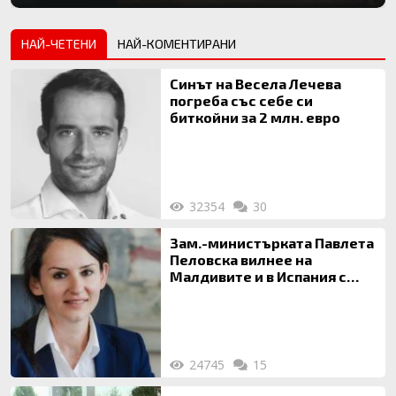
НАЙ-ЧЕТЕНИ
НАЙ-КОМЕНТИРАНИ
Синът на Весела Лечева
погреба със себе си
биткойни за 2 млн. евро
32354
30
Зам.-министърката Павлета
Пеловска вилнее на
Малдивите и в Испания с
богата любовница – брокер
на недвижими имоти
24745
15