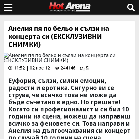
Анелия пя по бельо и сълзи на
концерта си (ЕКСКЛУЗИВНИ
СНИМКИ)
11:52 | 02 ное 12
244146
5
Еуфория, сълзи, силни емоции,
радости и еротика. Сигурно ви се
струва, че всичко това не може да
бъде съчетано в едно. Но грешите!
Когато си професионалист и си бил 10
години на сцена, можеш да направиш
всичко за феновете си. Това направи и
Анелия на дългоочаквания си концерт
по случай 10 години на сцена.