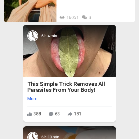
16051
3
6 h 4 min
This Simple Trick Removes All
Parasites From Your Body!
More
388
63
181
6 h 10 min