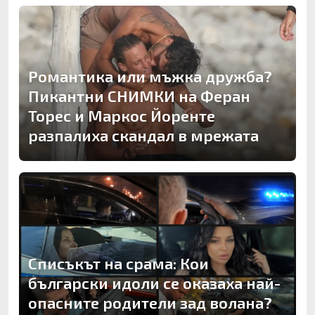
Романтика или мъжка дружба?
Пикантни СНИМКИ на Феран
Торес и Маркос Йоренте
разпалиха скандал в мрежата
Списъкът на срама: Кои
български идоли се оказаха най-
опасните родители зад волана?