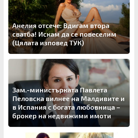
Анелия отсече: Вдигам втора
сватба! Искам да се повеселим
(Цялата изповед ТУК)
Зам.-министърката Павлета
Пеловска вилнее на Малдивите и
в Испания с богата любовница –
брокер на недвижими имоти