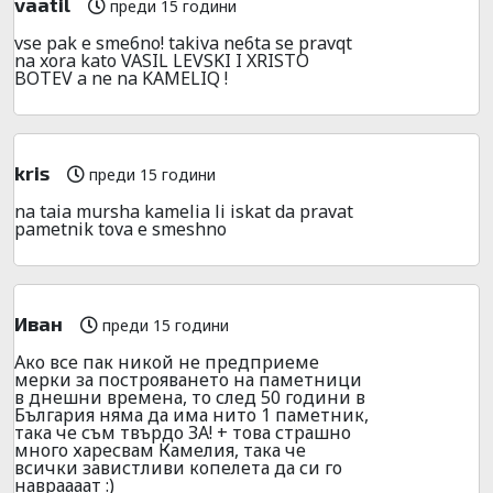
vaatil
преди 15 години
vse pak e sme6no! takiva ne6ta se pravqt
na xora kato VASIL LEVSKI I XRISTO
BOTEV a ne na KAMELIQ !
kris
преди 15 години
na taia mursha kamelia li iskat da pravat
pametnik tova e smeshno
Иван
преди 15 години
Ако все пак никой не предприеме
мерки за построяването на паметници
в днешни времена, то след 50 години в
България няма да има нито 1 паметник,
така че съм твърдо ЗА! + това страшно
много харесвам Камелия, така че
всички завистливи копелета да си го
навраааат :)