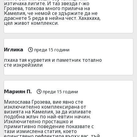
изтичаха лигите. И таз звезда г-жо
Грозева, толкова много прилича на
Камелия, че немой се здържите да не
драснете 5 реда в нейна чест. Хахахаха,
цел живот комплекси.
Иглика
преди 15 години
пхаха тая курветия и паметник тотално
сте изкрейзили
Мариян П.
преди 15 години
Милослава Грозева, вие явно сте
изключително комплексирана от
визията на Камелия, за да изливате
подобна жлъч по най-евтин начин.
Изключително просташко и
примитивно поведение показвате с
тази измислена статия, което
единствено рефлектира върху вас, тъй