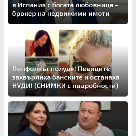
в Испания с богата любовница –
брокер на недвижими имоти
Попфолкът полудя! Певиците
захвърлиха банските и останаха
НУДИ! (СНИМКИ с подробности)