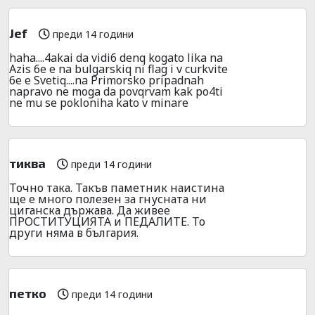
Jef
преди 14 години
haha....4akai da vidi6 denq kogato lika na
Azis 6e e na bulgarskiq ni flag i v curkvite
6e e Svetiq....na Primorsko pripadnah
napravo ne moga da povqrvam kak po4ti
ne mu se pokloniha kato v minare
тиква
преди 14 години
Точно така. Такъв паметник наистина
ще е много полезен за гнусната ни
циганска държава. Да живее
ПРОСТИТУЦИЯТА и ПЕДАЛИТЕ. То
други няма в българия.
петко
преди 14 години