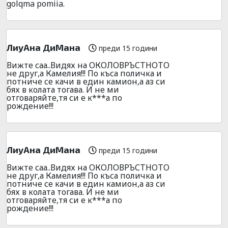
golqma pomiia.
ЛиуАна ДиМана
преди 15 години
Вижте саа..Видях на ОКОЛОВРЪСТНОТО
не друг,а Камелия!!! По къса поличка и
потниче се качи в един камион,а аз си
бях в колата тогава. И не ми
отговаряйте,тя си е к***а по
рождение!!!
ЛиуАна ДиМана
преди 15 години
Вижте саа..Видях на ОКОЛОВРЪСТНОТО
не друг,а Камелия!!! По къса поличка и
потниче се качи в един камион,а аз си
бях в колата тогава. И не ми
отговаряйте,тя си е к***а по
рождение!!!