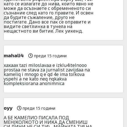
като се излагате до нива, които явно не
може да осъзнаете с обремененото си
съзнание след като го правите. И освен
да будите съжаление, друго не
постигате. Дано все пак се оправите и
видите светлинка в тунела на
нещастното ви битие. Лек уикенд.
mahali4
преди 15 години
xaxaax tazi miloslavaa e izklu4itelnooo
prostaa ne stava za jurnalist zavijdaa na
kameliq i mnogo q e qd 4e ima tolkova
yspehi a ne kato neq nqkakva
kompleksiorana anonimnica
оуу
преди 15 години
А БЕ КАМЕЛИО ПИСАЛА ПОД
МЕН(КОЛКОТО И НИКА ДА СМЕНИШ
СИ ЛИЧИ ЧЕ СИ ТИ) - МАЙНАТА ТИ! НА