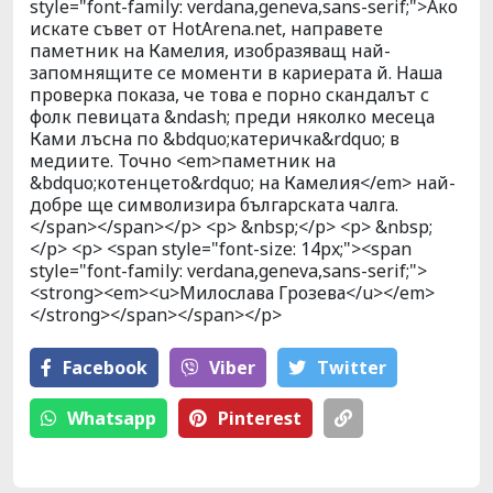
style="font-family: verdana,geneva,sans-serif;">Ако
искате съвет от HotArena.net, направете
паметник на Камелия, изобразяващ най-
запомнящите се моменти в кариерата й. Наша
проверка показа, че това е порно скандалът с
фолк певицата &ndash; преди няколко месеца
Ками лъсна по &bdquo;катеричка&rdquo; в
медиите. Точно <em>паметник на
&bdquo;котенцето&rdquo; на Камелия</em> най-
добре ще символизира българската чалга.
</span></span></p> <p> &nbsp;</p> <p> &nbsp;
</p> <p> <span style="font-size: 14px;"><span
style="font-family: verdana,geneva,sans-serif;">
<strong><em><u>Милослава Грозева</u></em>
</strong></span></span></p>
Facebook
Viber
Тwitter
Whatsapp
Pinterest