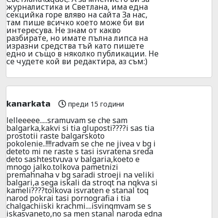
журналистика и Светлана, има една
секцийка горе вляво на сайта За нас,
там пише всичко което може би ви
интересува. Не знам от какво
разбирате, но имате пълна липса на
изразни средства тъй като пишете
едно и също в няколко публикации. Не
се чудете кой ви редактира, аз съм:)
kanarkata
преди 15 години
lelleeeee.....sramuvam se che sam
balgarka,kakvi si tia gluposti????i sas tia
prostotii raste balgarskoto
pokolenie..!!!!radvam se che ne jivea v bg i
deteto mi ne raste s tasi isvratena sreda
deto sashtestvuva v balgaria,koeto e
mnogo jalko.tolkova pametnizi
premahnaha v bg saradi stroeji na veliki
balgari,a sega iskali da stroqt na nqkva si
kameli????tolkova isvraten e stanal toq
narod pokrai tasi pornografia i tia
chalgachiiski krachmi....isvinqmvam se s
iskasvaneto,no sa men stanal naroda edna