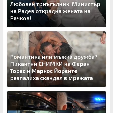
Любовен триъгълник: Министър
на Радев открадна жената на
Рачков!
Романтика или мъжка дружба?
Пикантни СНИМКИ на Феран
Торес и Маркос Йоренте
разпалиха скандал в мрежата