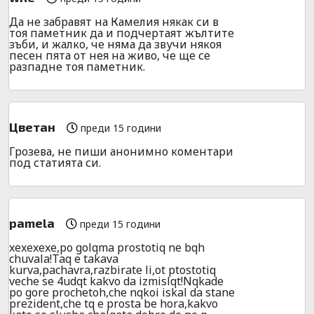
Да не забравят на Камелия някак си в
тоя паметник да и подчертаят жълтите
зъби, и жалко, че няма да звучи някоя
песен пята от нея на живо, че ще се
разпадне тоя паметник.
Цветан
преди 15 години
Грозева, не пиши анонимно коментари
под статията си.
pamela
преди 15 години
xexexexe,po golqma prostotiq ne bqh
chuvala!Taq e takava
kurva,pachavra,razbirate li,ot ptostotiq
veche se 4udqt kakvo da izmislqt!Nqkade
po gore prochetoh,che nqkoi iskal da stane
prezident,che tq e prosta be hora,kakvo