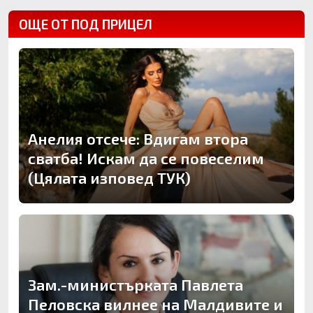
ОЩЕ ОТ ПОД ПРИЦЕЛ
Анелия отсече: Вдигам втора
сватба! Искам да се повеселим
(Цялата изповед ТУК)
Зам.-министърката Павлета
Пеловска вилнее на Малдивите и