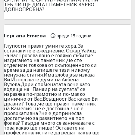
ТЕБ ЛИ ЩЕ ДИГАТ ПАМЕТНИК КУРВО
ДОЛНОПРОБНА?
Гергана Енчева
преди 15 години
Глупости правят умните хора. За
останалите е ежедневие. Оскар Уайлд
За Вас Грозева явно е голямо събитие
издигането на паметник ,че сте
отделили толкова от скъпоценното си
време за да напишете тази никому
ненужна статия.Има злоба във изказа
Ви.Използвате думи на Албена
Вулева.Дори споменатата вече като
водеща на "Панаир на суетата" се
изразява по-грамотно и по-малко
цинично от Вас.Всъщност Вас какво Ви
дразни? Това ,че ще правят паметник
на Камелия : не е достойна ? не е
провокативна ?не е допринесла
достатъчно за развитието на поп
фолка? Твърде много се занимавате с
това какво ще пише ! Оставете на
професионалистите да решат какъв ще