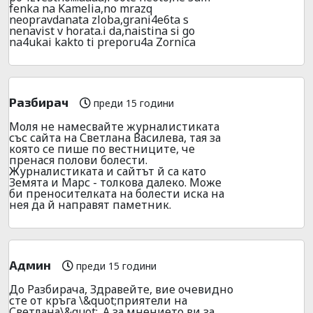
fenka na Kamelia,no mrazq
neopravdanata zloba,grani4e6ta s
nenavist v horata.i da,naistina si go
na4ukai kakto ti preporu4a Zornica
Разбирач
преди 15 години
Моля не намесвайте журналистиката
със сайта на Светлана Василева, тая за
която се пише по вестниците, че
пренася полови болести.
Журналистиката и сайтът й са като
Земята и Марс - толкова далеко. Може
би преносителката на болести иска на
нея да й направят паметник.
Админ
преди 15 години
До Разбирача, Здравейте, вие очевидно
сте от кръга \&quot;приятели на
Светлана\&quot;. А за мнението ви за