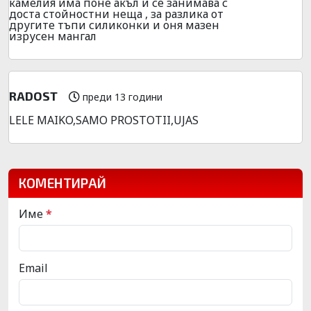
камелия има поне акъл и се занимава с
доста стойностни неща , за разлика от
другите тъпи силиконки и оня мазен
изрусен мангал
RADOST
преди 13 години
LELE MAIKO,SAMO PROSTOTII,UJAS
КОМЕНТИРАЙ
Име
*
Email