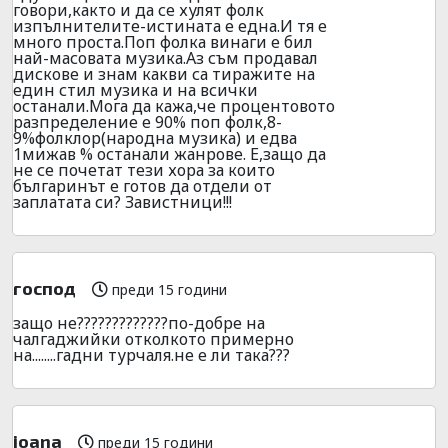
говори,както и да се хулят фолк
изпълнителите-истината е една.И тя е
много проста.Поп фолка винаги е бил
най-масовата музика.Аз съм продавал
дискове и знам какви са тиражите на
един стил музика и на всички
останали.Мога да кажа,че процентовото
разпределение е 90% поп фолк,8-
9%фолклор(народна музика) и едва
1мижав % останали жанрове. Е,защо да
не се почетат тези хора за които
българинът е готов да отдели от
заплатата си? Завистници!!!
господ
преди 15 години
защо не?????????????по-добре на
чалгаджийки отколкото примерно
на........гадни турчаля.не е ли така???
ioana
преди 15 години