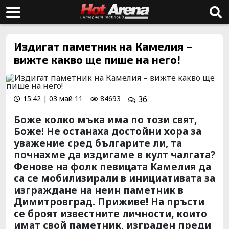
Издигат паметник на Камелия –
вижте какво ще пише на него!
15:42 | 03 май 11
84693
36
Боже колко мъка има по този свят,
Боже! Не останаха достойни хора за
уважение сред българите ли, та
почнахме да издигаме в култ чалгата?
Фенове на фолк певицата Камелия да
са се мобилизирали в инициативата за
изграждане на неин паметник в
Димитровград. Приживе! На пръсти
се броят известните личности, които
имат свой паметник, изграден преди