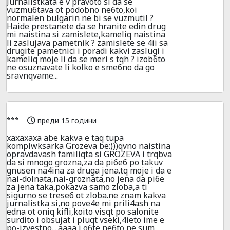
Jurnalistkata e v pravoto si da se
vuzmu6tava ot podobno ne6to,koi
normalen bulgarin ne bi se vuzmutil ?
Haide prestanete da se hranite edin drug
mi naistina si zamislete,kameliq naistina
li zaslujava pametnik ? zamislete se 4ii sa
drugite pametnici i poradi kakvi zaslugi i
kameliq moje li da se meri s tqh ? izob6to
ne osuznavate li kolko e sme6no da go
sravnqvame...
***
преди 15 години
xaxaxaxa abe kakva e taq tupa
komplwksarka Grozeva be:)))qvno naistina
opravdavash familiqta si GROZEVA i trqbva
da si mnogo grozna,za da pi6e6 po takuv
gnusen na4ina za druga jena.tq moje i da e
nai-dolnata,nai-groznata,no jena da pi6e
za jena taka,pokazva samo zloba,a ti
sigurno se trese6 ot zloba.ne znam kakva
jurnalistka si,no pove4e mi prili4ash na
edna ot oniq kifli,koito visqt po salonite
surdito i obsujat i pluqt vseki,4ieto ime e
po-izvestno....aaaa,i o6te ne6to,ne sum