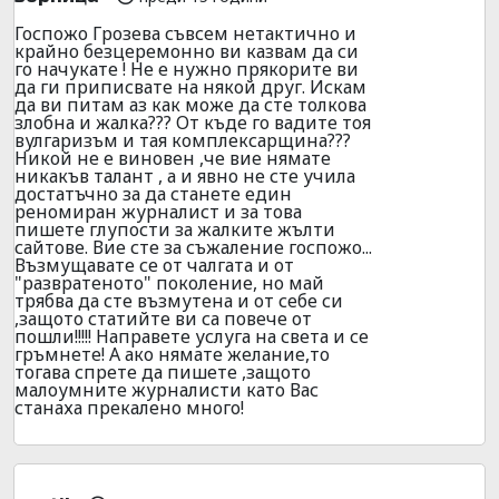
Госпожо Грозева съвсем нетактично и
крайно безцеремонно ви казвам да си
го начукате ! Не е нужно прякорите ви
да ги приписвате на някой друг. Искам
да ви питам аз как може да сте толкова
злобна и жалка??? От къде го вадите тоя
вулгаризъм и тая комплексарщина???
Никой не е виновен ,че вие нямате
никакъв талант , а и явно не сте учила
достатъчно за да станете един
реномиран журналист и за това
пишете глупости за жалките жълти
сайтове. Вие сте за съжаление госпожо...
Възмущавате се от чалгата и от
"развратеното" поколение, но май
трябва да сте възмутена и от себе си
,защото статийте ви са повече от
пошли!!!!! Направете услуга на света и се
гръмнете! А ако нямате желание,то
тогава спрете да пишете ,защото
малоумните журналисти като Вас
станаха прекалено много!