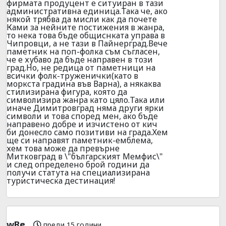
фирмата продуцент е ситуиран в тази
административна единица.Така че, ако
някой трябва да мисли как да почете
Ками за нейните постижения в жанра,
то нека това бъде общиснката управа в
Чипровци, а не тази в Пайнерград.Вече
паметник на поп-фолка съм съгласен,
че е хубаво да бъде направен в този
град.Но, не редица от паметници на
всички фолк-труженички(като в
моркста градина във Варна), а някаква
стилизирана фигура, която да
символизира жанра като цяло.Така или
иначе Димитровград няма други ярки
символи и това според мен, ако бъде
направено добре и изчистено от кич
би донесло само позитиви на града.Хем
ще си направят паметник-емблема,
хем това може да превърне
Митковград в \"българският Мемфис\"
и след определено брой години да
получи статута на специализирана
туристическа дестинация!
wRe
преди 15 години