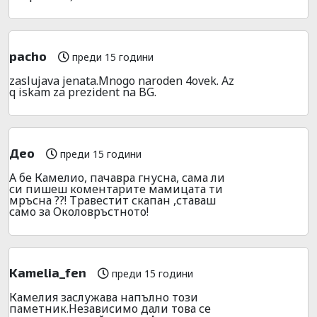
pacho
преди 15 години
zaslujava jenata.Mnogo naroden 4ovek. Az
q iskam za prezident na BG.
Део
преди 15 години
А бе Камелио, пачавра гнусна, сама ли
си пишеш коментарите мамицата ти
мръсна ??! Травестит скапан ,ставаш
само за Околовръстното!
Kamelia_fen
преди 15 години
Камелия заслужава напълно този
паметник.Независимо дали това се