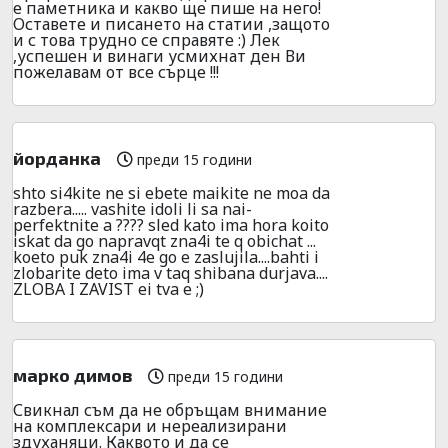
е паметника и какво ще пише на него!
Оставете и писането на статии ,защото
и с това трудно се справяте :) Лек
,успешен и винаги усмихнат ден Ви
пожелавам от все сърце !!!
йорданка
преди 15 години
shto si4kite ne si ebete maikite ne moa da
razbera..... vashite idoli li sa nai-
perfektnite a ???? sled kato ima hora koito
iskat da go napravqt zna4i te q obichat ...
koeto puk zna4i 4e go e zaslujila....bahti i
zlobarite deto ima v taq shibana durjava....
ZLOBA I ZAVIST ei tva e ;)
марко димов
преди 15 години
Свикнал съм да не обръщам внимание
на комплексари и нереализирани
здуханяци. Каквото и да се