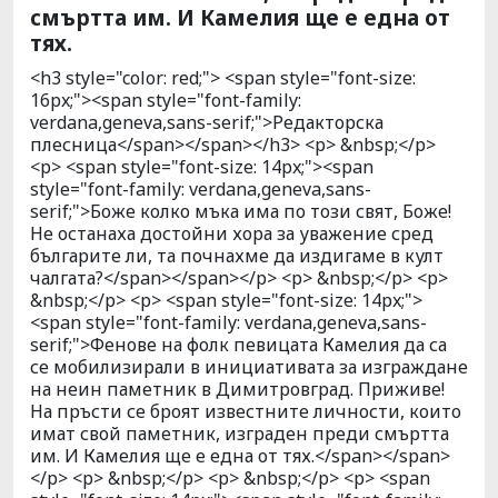
смъртта им. И Камелия ще е една от
тях.
<h3 style="color: red;"> <span style="font-size:
16px;"><span style="font-family:
verdana,geneva,sans-serif;">Редакторска
плесница</span></span></h3> <p> &nbsp;</p>
<p> <span style="font-size: 14px;"><span
style="font-family: verdana,geneva,sans-
serif;">Боже колко мъка има по този свят, Боже!
Не останаха достойни хора за уважение сред
българите ли, та почнахме да издигаме в култ
чалгата?</span></span></p> <p> &nbsp;</p> <p>
&nbsp;</p> <p> <span style="font-size: 14px;">
<span style="font-family: verdana,geneva,sans-
serif;">Фенове на фолк певицата Камелия да са
се мобилизирали в инициативата за изграждане
на неин паметник в Димитровград. Приживе!
На пръсти се броят известните личности, които
имат свой паметник, изграден преди смъртта
им. И Камелия ще е една от тях.</span></span>
</p> <p> &nbsp;</p> <p> &nbsp;</p> <p> <span