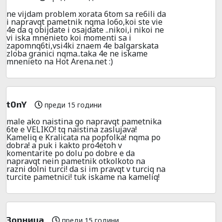
ne vijdam problem xorata 6tom sa re6ili da
i napravqt pametnik nqma lo6o,koi ste vie
4e da q obijdate i osajdate ..nikoi,i nikoi ne
vi iska mnenieto koi momenti sa i
zapomnq6ti,vsi4ki znaem 4e balgarskata
zloba granici nqma..taka 4e ne iskame
mnenieto na Hot Arena.net :)
t0nY
преди 15 години
male ako naistina go napravqt pametnika
6te e VELIKO! tq naistina zaslujava!
Kameliq e Kralicata na popfolka! nqma po
dobra! a puk i kakto pro4etoh v
komentarite po dolu po dobre e da
napravqt nein pametnik otkolkoto na
razni dolni turci! da si im pravqt v turciq na
turcite pametnici! tuk iskame na kameliq!
Зорница
преди 15 години