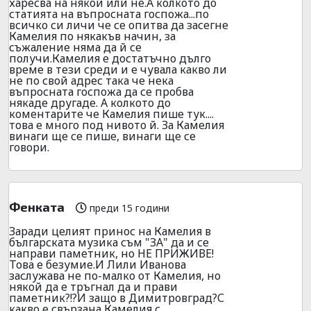
харесва на някой или не.А колкото до
статията на въпросната госпожа...по
всичко си личи че се опитва да засегне
Камелия по някакъв начин, за
съжаление няма да й се
получи.Камелия е достатъчно дълго
време в тези среди и е чувала какво ли
не по свой адрес така че нека
въпросната госпожа да се пробва
някаде другаде. А колкото до
коментарите че Камелия пише тук....
това е много под нивото й. За Камелия
винаги ще се пише, винаги ще се
говори.
Фенката
преди 15 години
Заради целият принос на Камелия в
българската музика съм "ЗА" да и се
направи паметник, но НЕ ПРИЖИВЕ!
Това е безумие.И Лили Иванова
заслужава не по-малко от Камелия, но
някой да е тръгнал да и прави
паметник?!?И защо в Димитровград?С
какво е свързана Камелия с