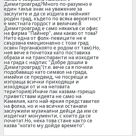
Димитровград?Много по-разумно е
един такъв знак на уважение за
заслугите и да се издига в нейният
роден град, където по всяка вероятност
е местната гордост и величие.В
Димитровград е само някакъв си офис
на фирма "Пайнер", ама какво от това?
Нито една от фолк-певиците не е
свързана емоционално с този град
освен Гергана(която е родом от там).Но,
нея вече я почетоха като поставиха
образа и на транспаранти на изходите
на града с надпис "Добре дошли в
Димитровград"(т.е. вече са я почели
подобаващо като символ на града,
имайки се предвид, че посреща и
изпраща всички приходящи и
изходящи от и на неговата
територия).Иначе пак казвам-горещо
приветствам идеята не само на
Камелия, като най-яркия представител
на фолка, но и на всички останали
заслужили музикални дейци да им се
издигнат монументи, с които да се
почетат.Но, нека това стане както се
казва "когато му дойде времето".