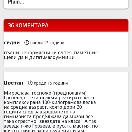
Plain...
36 КОМЕНТАРА
седни
преди 15 години
пълни ненормалници са тея ,паметник
щели да и дигат,малоумници
Цветан
преди 15 години
Мирослава, госпожо (предполагам)
Грозева, с тези псалми реагирате като
комплексирана 100-килограмова лелка
на средна възраст, която дори 20
години след завършването на
гимназията продължава да мрази все
така страстно "звездата на класа". А таз
звезда г-жо Грозева, е русата мастия, по
която всички ваши съученици им