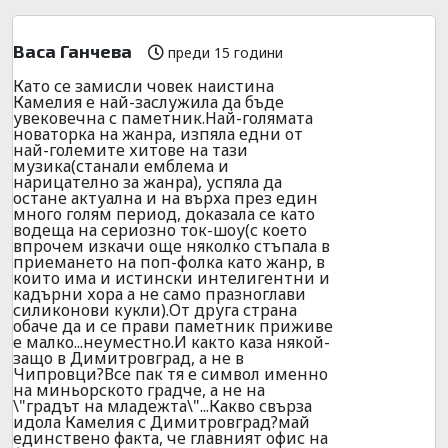
Васа Ганчева
преди 15 години
Като се замисли човек наистина
Камелия е най-заслужила да бъде
увековечна с паметник.Най-голямата
новаторка на жанра, изпяла едни от
най-големите хитове на тази
музика(станали емблема и
нарицателно за жанра), успяла да
остане актуална и на върха през един
много голям период, доказала се като
водеща на сериозно ток-шоу(с което
впрочем изкачи още няколко стъпала в
приемането на поп-фолка като жанр, в
които има и истински интелигентни и
кадърни хора а не само празноглави
силиконови кукли).От друга страна
обаче да и се прави паметник приживе
е малко...неуместно.И както каза някой-
защо в Димитровград, а не в
Чипровци?Все пак тя е символ именно
на миньорското градче, а не на
\"градът на младежта\"...Какво свърза
идола Камелия с Димитровград?май
единствено факта, че главният офис на