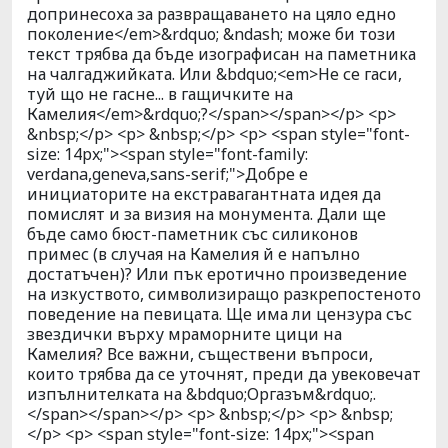
допринесоха за развращаването на цяло едно
поколение</em>&rdquo; &ndash; може би този
текст трябва да бъде изографисан на паметника
на чалгаджийката. Или &bdquo;<em>Не се гаси,
туй що не гасне... в гащичките на
Камелия</em>&rdquo;?</span></span></p> <p>
&nbsp;</p> <p> &nbsp;</p> <p> <span style="font-
size: 14px;"><span style="font-family:
verdana,geneva,sans-serif;">Добре е
инициаторите на екстравагантната идея да
помислят и за визия на монумента. Дали ще
бъде само бюст-паметник със силиконов
примес (в случая на Камелия й е напълно
достатъчен)? Или пък еротично произведение
на изкуството, символизиращо разкрепостеното
поведение на певицата. Ще има ли цензура със
звездички върху мраморните цици на
Камелия? Все важни, съществени въпроси,
които трябва да се уточнят, преди да увековечат
изпълнителката на &bdquo;Оргазъм&rdquo;.
</span></span></p> <p> &nbsp;</p> <p> &nbsp;
</p> <p> <span style="font-size: 14px;"><span