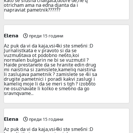
kato se slusha chalgata,dobre de,ne q
otricham ama na edna djanta da i
napraviat pametnik??????
Elena
преди 15 години
Az puk da vi da kaja,vsi4ki ste sme6ni :D
Jurnalistkata e v pravoto si da se
vuzmu6tava ot podobno ne6to,koi
normalen bulgarin ne bi se vuzmutil ?
Haide prestanete da se hranite edin drug
mi naistina si zamislete,kameliq naistina
li zaslujava pametnik ? zamislete se 4ii sa
drugite pametnici i poradi kakvi zaslugi i
kameliq moje li da se meri s tqh ? izob6to
ne osuznavate li kolko e sme6no da go
sravnqvame...
Elena
преди 15 години
Az puk da vi da kaja,vsi4ki ste sme6ni :D