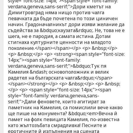
style="font-size: 14px;"><span style="font-family:
verdana,geneva,sans-serif;">Дори кметът на
Димитровград няма нищо против чалга
певачката да бъде почетена по този циничен
начин. Градоначалникът дори изяви желание да
съдейства за &bdquo;каузата&rdquo;. Не, това не е
шега, не е пародия, а самата истина. Дотам
стигнаха културните ценности на младото
поколение.</span></span></p> <p> &nbsp;</p>
<p> &nbsp;</p> <p> <strong><span style="font-size:
14px;"><span style="font-family:
verdana,geneva,sans-serif;">&bdquo;Тук пя
Камелия &ndash; основоположник и велик
радетел на българската чалга&rdquo;</span>
</span></strong></p> <p> &nbsp;</p> <p> &nbsp;
</p> <p> <span style="font-size: 14px;"><span
style="font-family: verdana,geneva,sans-
serif;">Дали феновете, които агитират за
паметник на Камелия, са помислили вече какво
ще пише на монумента? &bdquo;<em>Вечна й
памет на фолк певицата Камелия, по-известна
като жълтозъбата смрадливка! Песните и
еротичните й изпълнения на сцената