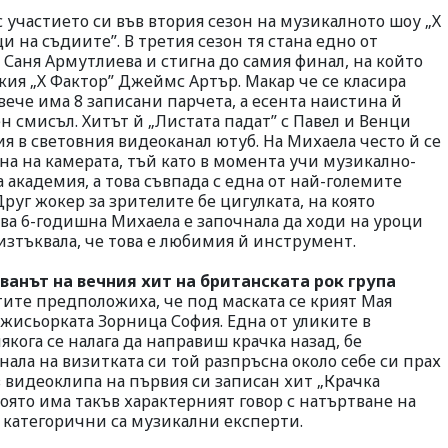
участието си във втория сезон на музикалното шоу „Х
и на съдиите”. В третия сезон тя стана едно от
 Саня Армутлиева и стигна до самия финал, на който
ския „Х Фактор” Джеймс Артър. Макар че се класира
вече има 8 записани парчета, а есента наистина й
 смисъл. Хитът й „Листата падат” с Павел и Венци
я в световния видеоканал ютуб. На Михаела често й се
рана на камерата, тъй като в момента учи музикално-
академия, а това съвпада с една от най-големите
Друг жокер за зрителите бе цигулката, на която
ва 6-годишна Михаела е започнала да ходи на уроци
изтъквала, че това е любимия й инструмент.
ванът на вечния хит на британската рок група
ите предположиха, че под маската се крият Мая
ежисьорката Зорница София. Една от уликите в
якога се налага да направиш крачка назад, бе
нала на визитката си той разпръсна около себе си прах
в видеоклипа на първия си записан хит „Крачка
която има такъв характерният говор с натъртване на
 категорични са музикални експерти.