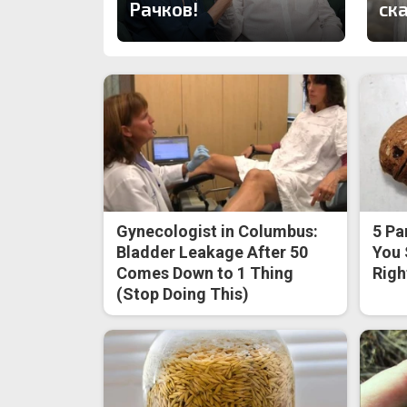
Рачков!
ск
Gynecologist in Columbus:
5 Pa
Bladder Leakage After 50
You 
Comes Down to 1 Thing
Righ
(Stop Doing This)