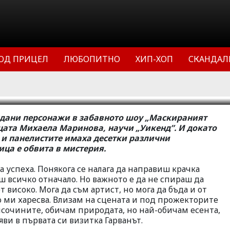
д маската на Гарванът?
ОД ПРИЦЕЛ
ЛЮБОПИТНО
ХИП-ХОП
СКАНДАЛ
19
26621
0
ждани персонажи в забавното шоу „Маскираният
вицата Михаела Маринова, научи „Уикенд”. И докато
 и панелистите имаха десетки различни
ца е обвита в мистерия.
на успеха. Понякога се налага да направиш крачка
ш всичко отначало. Но важното е да не спираш да
високо. Мога да съм артист, но мога да бъда и от
го ми харесва. Влизам на сцената и под прожекторите
исочините, обичам природата, но най-обичам есента,
ви в първата си визитка Гарванът.