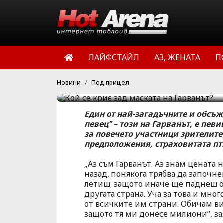
Кой се крие за
ЛАЙФСТАЙЛ
АЗ, ЖЕНАТА
П
HotArena.net
11:12 | 25 окт 
Новини
Под прицел
Един от най-загадъчните и обсъ
певец” – този на Гарванът, е пе
за повечето участници зрителите
предположения, страховитата пти
„Аз съм Гарванът. Аз знам цената 
назад, понякога трябва да започне
летиш, защото иначе ще паднеш от 
другата страна. Уча за това и мно
от всичките им страни. Обичам в
защото тя ми донесе милиони”, зая