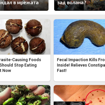
андал в мрежата
зад волана?
rasite-Causing Foods
Fecal Impaction Kills Fr
Should Stop Eating
Inside! Relieves Constip
t Now
Fast!