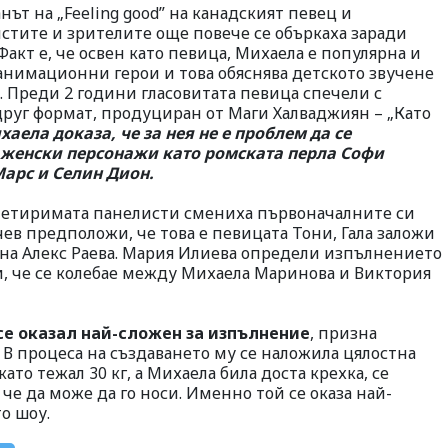
ът на „Feeling good” на канадският певец и
стите и зрителите още повече се объркаха заради
 Факт е, че освен като певица, Михаела е популярна и
 анимационни герои и това обяснява детското звучене
. Преди 2 години гласовитата певица спечели с
уг формат, продуциран от Маги Халваджиян – „Като
аела доказа, че за нея не е проблем да се
 женски персонажи като ромската перла Софи
арс и Селин Дион.
 четиримата панелисти смениха първоначалните си
в предположи, че това е певицата Тони, Гала заложи
– на Алекс Раева. Мария Илиева определи изпълнението
и, че се колебае между Михаела Маринова и Виктория
се оказал най-сложен за изпълнение
, призна
В процеса на създаването му се наложила цялостна
ато тежал 30 кг, а Михаела била доста крехка, се
че да може да го носи. Именно той се оказа най-
о шоу.