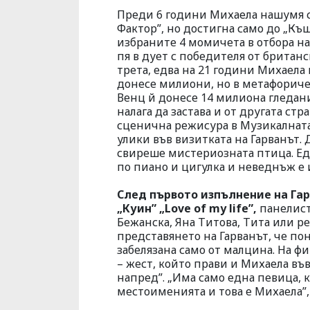
Преди 6 години Михаела нашумя с 
Фактор”, но достигна само до „Къщ
избраните 4 момичета в отбора на
пя в дует с победителя от британ
трета, едва на 21 години Михаела 
донесе милиони, но в метафоричен
Венц й донесе 14 милиона гледани
налага да застава и от другата ст
сценична режисура в Музикалната 
улики във визитката на Гарванът. 
свиреше мистериозната птица. Ед
по пиано и цигулка и неведнъж е 
След първото изпълнение на Гар
„Куин” „Love of my life”,
панелист
Бежанска, Яна Титова, Тита или р
представянето на Гарванът, че пон
забелязана само от малцина. На фи
– жест, който прави и Михаела въ
напред”. „Има само една певица, 
местоименията и това е Михаела”,