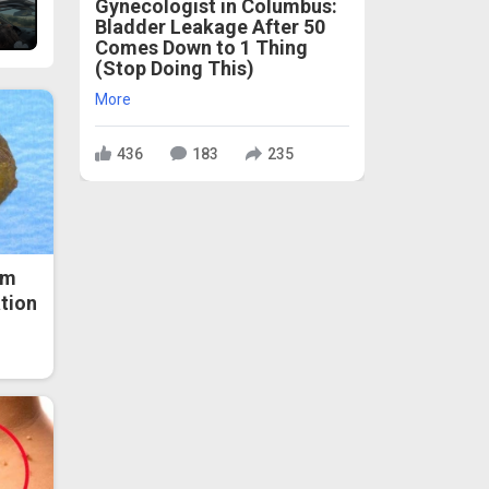
Gynecologist in Columbus:
Bladder Leakage After 50
Comes Down to 1 Thing
(Stop Doing This)
More
436
183
235
om
ation