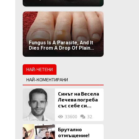
Fungus Is A Parasite, And It
Dies From A Drop Of Plain...
НАЙ-ЧЕТЕНИ
НАЙ-КОМЕНТИРАНИ
Синът на Весела
Лечева погреба
със себе си
биткойни за 2
33600
32
млн. евро
Брутално
отмъщение!