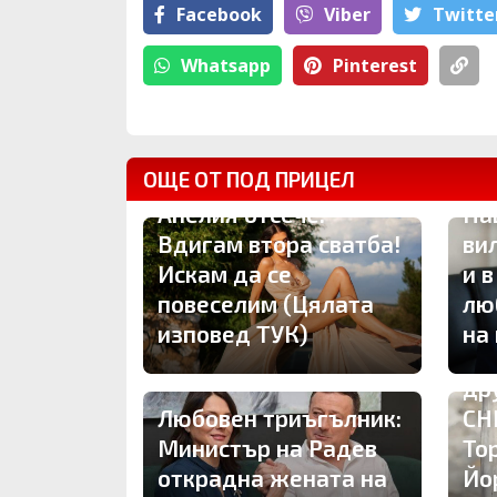
Facebook
Viber
Тwitte
Whatsapp
Pinterest
ОЩЕ ОТ ПОД ПРИЦЕЛ
За
Анелия отсече:
Па
Вдигам втора сватба!
ви
Искам да се
и 
повеселим (Цялата
лю
изповед ТУК)
на
Ро
др
Любовен триъгълник:
СН
Министър на Радев
То
открадна жената на
Йо