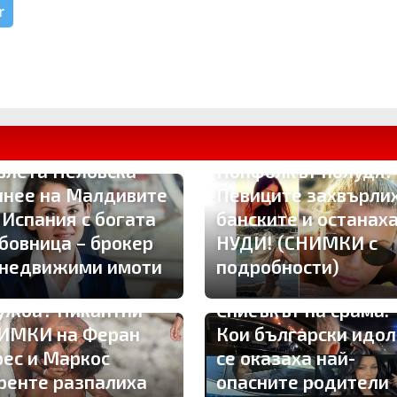
r
м.-министърката
влета Пеловска
Попфолкът полудя!
лнее на Малдивите
Певиците захвърли
в Испания с богата
банските и останах
бовница – брокер
НУДИ! (СНИМКИ с
 недвижими имоти
подробности)
мантика или мъжка
ужба? Пикантни
Списъкът на срама:
ИМКИ на Феран
Кои български идол
рес и Маркос
се оказаха най-
ренте разпалиха
опасните родители