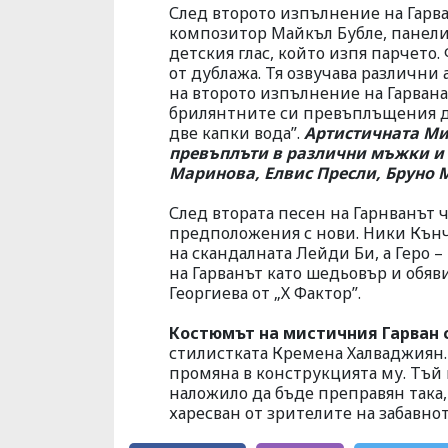
След второто изпълнение на Гарван
композитор Майкъл Бубле, панели
детския глас, който изпя парчето.
от дублажа. Тя озвучава различни
на второто изпълнение на Гарвана
брилянтните си превъплъщения др
две капки вода”.
Артистичната Мих
превъплъти в различни мъжки и
Маринова, Елвис Пресли, Бруно М
След втората песен на Гарнванът
предположения с нови. Ники Кънче
на скандалната Лейди Би, а Геро 
на Гарванът като шедьовър и обяв
Георгиева от „Х Фактор”.
Костюмът на мистичния Гарван 
стилистката Кремена Халваджиян. 
промяна в конструкцията му. Тъй к
наложило да бъде преправян така, 
харесван от зрителите на забавнот