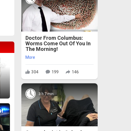
Doctor From Columbus:
Worms Come Out Of You In
The Morning!
More
ха
а
304
199
146
3 h 7 min
и