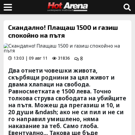
Скандално! Плащаш 1500 и газиш
спокойно на пътя
13:03 | 09 авг 11
31836
8
Два отнети човешки живота,
скърбящи роднини за цял живот и
двама хлапаци на свобода.
Равносметката е 1500 лева. Точно
толкова струва свободата на убийците
на пътя. Можеш да прегазиш и 10, и
20 души &ndash; ако не си пил и не си
го направил умишлено, няма
наказание за теб. Само глоба.
Евентуално... Такова ще бъде