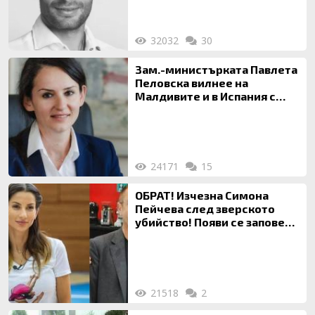
32032
30
Зам.-министърката Павлета
Пеловска вилнее на
Малдивите и в Испания с
богата любовница – брокер
на недвижими имоти
24171
15
ОБРАТ! Изчезна Симона
Пейчева след зверското
убийство! Появи се заповед
за локализирането й
21518
2