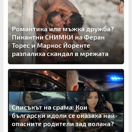
Романтика или мъжка дружба?
Пикантни СНИМКИ на Феран
Торес и Маркос Йоренте
разпалиха скандал в мрежата
Списъкът на срама: Кои
български идоли се оказаха най-
опасните родители зад волана?