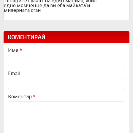
тъпаците скачат на един маниак, убил
едно момченце да ви еба майката и
мизерната сган
КОМЕНТИРАЙ
Име
*
Email
Коментар
*