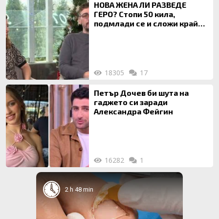
НОВА ЖЕНА ЛИ РАЗВЕДЕ
ГЕРО? Стопи 50 кила,
подмлади се и сложи край
на 20-годишен брак
18305
17
Петър Дочев би шута на
гаджето си заради
Александра Фейгин
16282
1
2 h 48 min