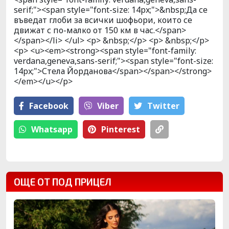
serif;"><span style="font-size: 14px;">&nbsp;Да се
въведат глоби за всички шофьори, които се
движат с по-малко от 150 км в час.</span>
</span></li> </ul> <p> &nbsp;</p> <p> &nbsp;</p>
<p> <u><em><strong><span style="font-family:
verdana,geneva,sans-serif;"><span style="font-size:
14px;">Стела Йорданова</span></span></strong>
</em></u></p>
Facebook
Viber
Тwitter
Whatsapp
Pinterest
ОЩЕ ОТ ПОД ПРИЦЕЛ