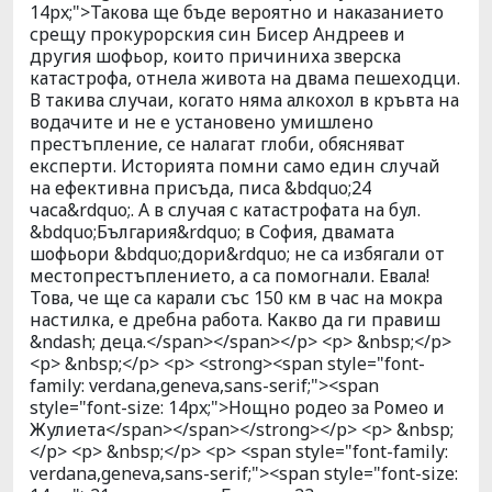
14px;">Такова ще бъде вероятно и наказанието
срещу прокурорския син Бисер Андреев и
другия шофьор, които причиниха зверска
катастрофа, отнела живота на двама пешеходци.
В такива случаи, когато няма алкохол в кръвта на
водачите и не е установено умишлено
престъпление, се налагат глоби, обясняват
експерти. Историята помни само един случай
на ефективна присъда, писа &bdquo;24
часа&rdquo;. А в случая с катастрофата на бул.
&bdquo;България&rdquo; в София, двамата
шофьори &bdquo;дори&rdquo; не са избягали от
местопрестъплението, а са помогнали. Евала!
Това, че ще са карали със 150 км в час на мокра
настилка, е дребна работа. Какво да ги правиш
&ndash; деца.</span></span></p> <p> &nbsp;</p>
<p> &nbsp;</p> <p> <strong><span style="font-
family: verdana,geneva,sans-serif;"><span
style="font-size: 14px;">Нощно родео за Ромео и
Жулиета</span></span></strong></p> <p> &nbsp;
</p> <p> &nbsp;</p> <p> <span style="font-family:
verdana,geneva,sans-serif;"><span style="font-size: