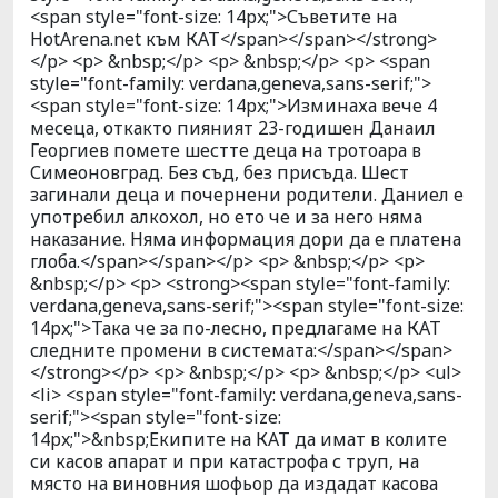
<span style="font-size: 14px;">Съветите на
HotArena.net към КАТ</span></span></strong>
</p> <p> &nbsp;</p> <p> &nbsp;</p> <p> <span
style="font-family: verdana,geneva,sans-serif;">
<span style="font-size: 14px;">Изминаха вече 4
месеца, откакто пияният 23-годишен Данаил
Георгиев помете шестте деца на тротоара в
Симеоновград. Без съд, без присъда. Шест
загинали деца и почернени родители. Даниел е
употребил алкохол, но ето че и за него няма
наказание. Няма информация дори да е платена
глоба.</span></span></p> <p> &nbsp;</p> <p>
&nbsp;</p> <p> <strong><span style="font-family:
verdana,geneva,sans-serif;"><span style="font-size:
14px;">Така че за по-лесно, предлагаме на КАТ
следните промени в системата:</span></span>
</strong></p> <p> &nbsp;</p> <p> &nbsp;</p> <ul>
<li> <span style="font-family: verdana,geneva,sans-
serif;"><span style="font-size:
14px;">&nbsp;Екипите на КАТ да имат в колите
си касов апарат и при катастрофа с труп, на
място на виновния шофьор да издадат касова