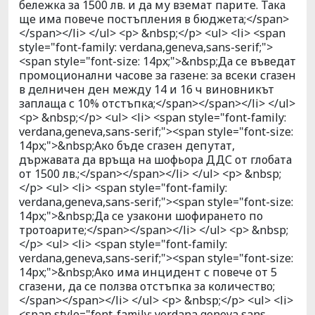
бележка за 1500 лв. и да му вземат парите. Така
ще има повече постъпления в бюджета;</span>
</span></li> </ul> <p> &nbsp;</p> <ul> <li> <span
style="font-family: verdana,geneva,sans-serif;">
<span style="font-size: 14px;">&nbsp;Да се въведат
промоционални часове за газене: за всеки сгазен
в делничен ден между 14 и 16 ч виновникът
заплаща с 10% отстъпка;</span></span></li> </ul>
<p> &nbsp;</p> <ul> <li> <span style="font-family:
verdana,geneva,sans-serif;"><span style="font-size:
14px;">&nbsp;Ако бъде сгазен депутат,
държавата да връща на шофьора ДДС от глобата
от 1500 лв.;</span></span></li> </ul> <p> &nbsp;
</p> <ul> <li> <span style="font-family:
verdana,geneva,sans-serif;"><span style="font-size:
14px;">&nbsp;Да се узакони шофирането по
тротоарите;</span></span></li> </ul> <p> &nbsp;
</p> <ul> <li> <span style="font-family:
verdana,geneva,sans-serif;"><span style="font-size:
14px;">&nbsp;Ако има инцидент с повече от 5
сгазени, да се ползва отстъпка за количество;
</span></span></li> </ul> <p> &nbsp;</p> <ul> <li>
<span style="font-family: verdana,geneva,sans-