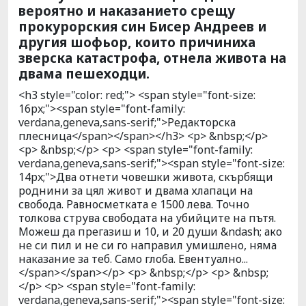
вероятно и наказанието срещу
прокурорския син Бисер Андреев и
другия шофьор, които причиниха
зверска катастрофа, отнела живота на
двама пешеходци.
<h3 style="color: red;"> <span style="font-size:
16px;"><span style="font-family:
verdana,geneva,sans-serif;">Редакторска
плесница</span></span></h3> <p> &nbsp;</p>
<p> &nbsp;</p> <p> <span style="font-family:
verdana,geneva,sans-serif;"><span style="font-size:
14px;">Два отнети човешки живота, скърбящи
роднини за цял живот и двама хлапаци на
свобода. Равносметката е 1500 лева. Точно
толкова струва свободата на убийците на пътя.
Можеш да прегазиш и 10, и 20 души &ndash; ако
не си пил и не си го направил умишлено, няма
наказание за теб. Само глоба. Евентуално...
</span></span></p> <p> &nbsp;</p> <p> &nbsp;
</p> <p> <span style="font-family:
verdana,geneva,sans-serif;"><span style="font-size: