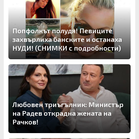
Попфолкът полудя! Певиците
захвърлиха банските и останаха
НУДИ! (СНИМКИ с подробности)
Любовен триъгълник: Министър
на Радев открадна жената на
Рачков!