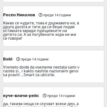
Росен Николов
преди 14 години
Какво се чудите, това е държавата ни, в
друга досега и тати да си беше подал
оставката заради прищевките на
детето си. А за погубените хора не ми
се говори!
Bobi
преди 14 години
Vremeto doide da vsememe nestata sami v
razete si , i kakto nashite nazionalni geroi
sa pravili ....Smart za ubiizite.
куче-влачи-рейс
преди 14 години
да, такива неща се случват всеки ден, а