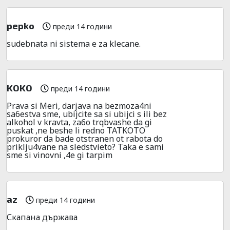
pepko
преди 14 години
sudebnata ni sistema e za klecane.
KOKO
преди 14 години
Prava si Meri, darjava na bezmoza4ni
sa6estva sme, ubijcite sa si ubijci s ili bez
alkohol v kravta, za6o trqbvashe da gi
puskat ,ne beshe li redno TATKOTO
prokuror da bade otstranen ot rabota do
priklju4vane na sledstvieto? Taka e sami
sme si vinovni ,4e gi tarpim
az
преди 14 години
Скапана държава