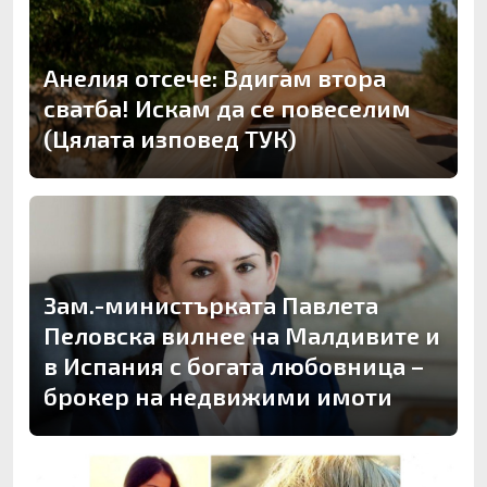
Анелия отсече: Вдигам втора
сватба! Искам да се повеселим
(Цялата изповед ТУК)
Зам.-министърката Павлета
Пеловска вилнее на Малдивите и
в Испания с богата любовница –
брокер на недвижими имоти