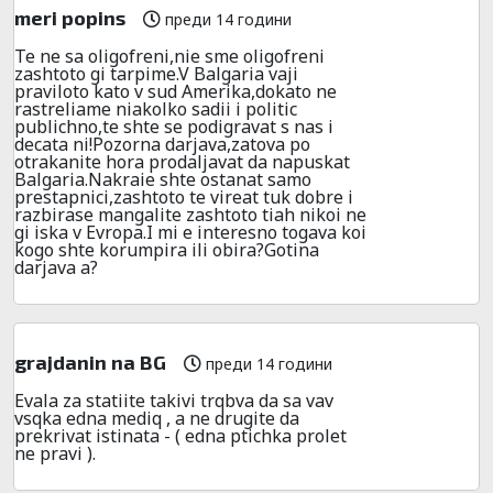
meri popins
преди 14 години
Te ne sa oligofreni,nie sme oligofreni
zashtoto gi tarpime.V Balgaria vaji
praviloto kato v sud Amerika,dokato ne
rastreliame niakolko sadii i politic
publichno,te shte se podigravat s nas i
decata ni!Pozorna darjava,zatova po
otrakanite hora prodaljavat da napuskat
Balgaria.Nakraie shte ostanat samo
prestapnici,zashtoto te vireat tuk dobre i
razbirase mangalite zashtoto tiah nikoi ne
gi iska v Evropa.I mi e interesno togava koi
kogo shte korumpira ili obira?Gotina
darjava a?
grajdanin na BG
преди 14 години
Evala za statiite takivi trqbva da sa vav
vsqka edna mediq , a ne drugite da
prekrivat istinata - ( edna ptichka prolet
ne pravi ).