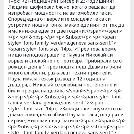
14px;">21-годишният Бисер и 23-годишният
Людмил шофирали бясно, когато решават да
изпробват мощността на автомобилите си.
Според една от версиите младежите са си
устроили нощна гонка, макар единият от тях да
има книжка едва от две години.</span></span>
</p> <p> &nbsp;</p> <p> &nbsp;</p> <p> <span
style="font-family: verdana,geneva,sans-serif;">
<span style="font-size: 14px;">През това време
нищо неподозиращите Паула и Николай си
вървели спокойно по тротоара. Прибирали се от
рожден ден в 1 през нощта пеш. Двамата били
много влюбени, разказват техни приятели.
Паула имала тежък развод и 12-годишна
дъщеря, с Николай се влюбили постепенно и
били прекрасна двойка.</span></span></p> <p>
&nbsp;</p> <p> &nbsp;</p> <p> <span style="font-
family: verdana,geneva,sans-serif;"><span
style="font-size: 14px;">Заради плиткоумието на
двамата младежи обаче Паула оставя дъщеря си
сираче, Николай също загива.</span></span></p>
<p> &nbsp;</p> <p> &nbsp;</p> <p> <strong><span
style="font-family: verdana,geneva,sans-serif;">