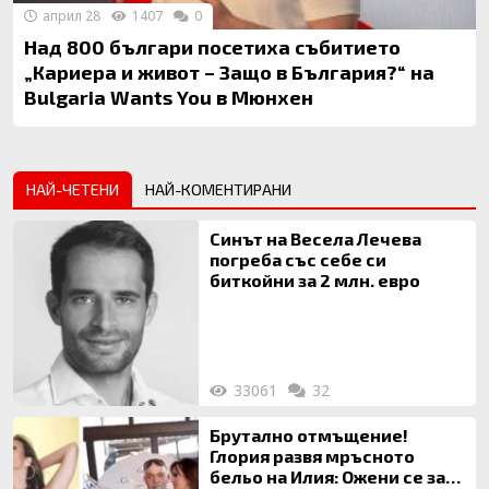
април 28
1407
0
Над 800 българи посетиха събитието
„Кариера и живот – Защо в България?“ на
Bulgaria Wants You в Мюнхен
НАЙ-ЧЕТЕНИ
НАЙ-КОМЕНТИРАНИ
Синът на Весела Лечева
погреба със себе си
биткойни за 2 млн. евро
33061
32
Брутално отмъщение!
Глория развя мръсното
бельо на Илия: Ожени се за