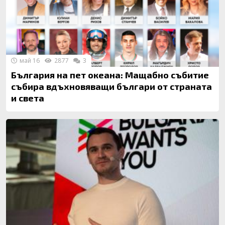
май 16
2877
3
България на пет океана: Мащабно събитие
събира вдъхновяващи българи от страната
и света