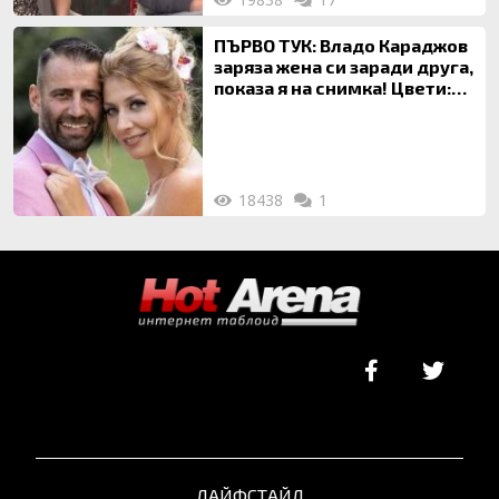
ПЪРВО ТУК: Владо Караджов
заряза жена си заради друга,
показа я на снимка! Цвети:
Ти си фалшив герой!
18438
1
ЛАЙФСТАЙЛ