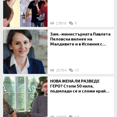
120 кг жена, заряза Симона,
за да гледа чуждо дете!
27818
9
Зам.-министърката Павлета
Пеловска вилнее на
Малдивите и в Испания с
богата любовница – брокер
на недвижими имоти
25704
15
НОВА ЖЕНА ЛИ РАЗВЕДЕ
ГЕРО? Стопи 50 кила,
подмлади се и сложи край
на 20-годишен брак
19838
17