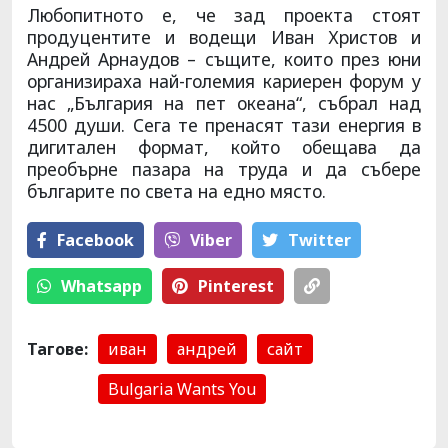
Любопитното е, че зад проекта стоят
продуцентите и водещи Иван Христов и
Андрей Арнаудов – същите, които през юни
организираха най-големия кариерен форум у
нас „България на пет океана“, събрал над
4500 души. Сега те пренасят тази енергия в
дигитален формат, който обещава да
преобърне пазара на труда и да събере
българите по света на едно място.
Facebook
Viber
Тwitter
Whatsapp
Pinterest
Тагове:
иван
андрей
сайт
Bulgaria Wants You