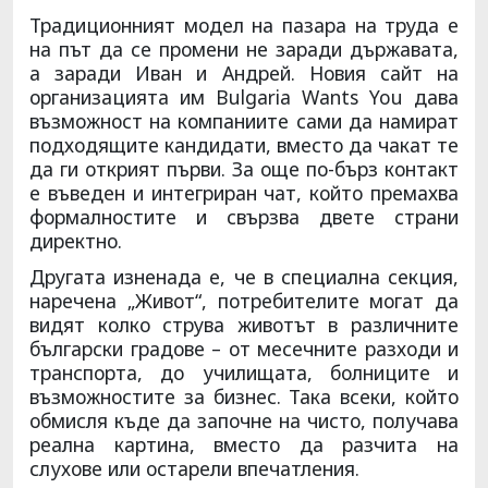
Традиционният модел на пазара на труда е
на път да се промени не заради държавата,
а заради Иван и Андрей. Новия сайт на
организацията им Bulgaria Wants You дава
възможност на компаниите сами да намират
подходящите кандидати, вместо да чакат те
да ги открият първи. За още по-бърз контакт
е въведен и интегриран чат, който премахва
формалностите и свързва двете страни
директно.
Другата изненада е, че в специална секция,
наречена „Живот“, потребителите могат да
видят колко струва животът в различните
български градове – от месечните разходи и
транспорта, до училищата, болниците и
възможностите за бизнес. Така всеки, който
обмисля къде да започне на чисто, получава
реална картина, вместо да разчита на
слухове или остарели впечатления.