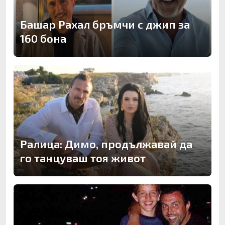
Башар Рахал бръмчи с джип за
160 бона
Ралица: Димо, продължавай да
го танцуваш тоя живот