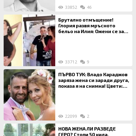
33852
46
Брутално отмъщение!
Глория развя мръсното
бельо на Илия: Ожени се за
120 кг жена, заряза Симона,
за да гледа чуждо дете!
33712
9
ПЪРВО ТУК: Владо Караджов
заряза жена си заради друга,
показа я на снимка! Цвети:
Ти си фалшив герой!
22099
2
НОВА ЖЕНА ЛИ РАЗВЕДЕ
ГЕРО? Стопи 50 кила,