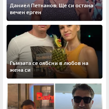
Даниел Петканов: Ще си остана
вечен ерген
Гъмзата се оябсни в любов на
жена си