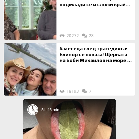
подмлади се и сложи край
на 20-годишен брак
20272
28
4 месеца след трагедията:
Елинор се показа! Щерката
на Боби Михайлов на море с
майка си
18193
7
8 h 13 min