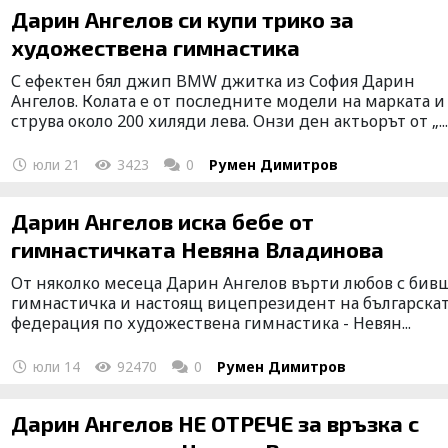
Дарин Ангелов си купи трико за
художествена гимнастика
С ефектен бял джип BMW джитка из София Дарин
Ангелов. Колата е от последните модели на марката и
струва около 200 хиляди лева. Онзи ден актьорът от „..
юли 21
3423
0
Румен Димитров
Дарин Ангелов иска бебе от
гимнастичката Невяна Владинова
Oт няколко месеца Дарин Ангелов върти любов с бив
гимнастичка и настоящ вицепрезидент на българска
федерация по художествена гимнастика - Невян...
юли 14
92470
0
Румен Димитров
Дарин Ангелов НЕ ОТРЕЧЕ за връзка с