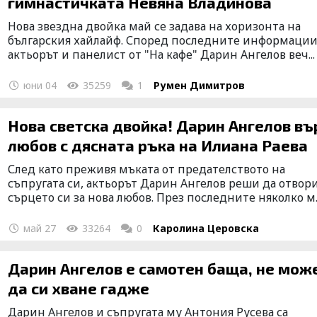
гимнастичката Невяна Владинова
Нова звездна двойка май се задава на хоризонта на
българския хайлайф. Според последните информаци
актьорът и панелист от "На кафе" Дарин Ангелов веч...
юни 04
35259
1
Румен Димитров
Нова светска двойка! Дарин Ангелов въ
любов с дясната ръка на Илиана Раева
След като преживя мъката от предателството на
съпругата си, актьорът Дарин Ангелов реши да отвор
сърцето си за нова любов. През последните няколко м..
май 27
33264
0
Каролина Церовска
Дарин Ангелов е самотен баща, не мож
да си хване гадже
Дарин Ангелов и съпругата му Антония Русева са