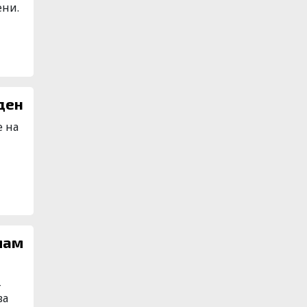
ени.
зведен
е на
мам
–
ва