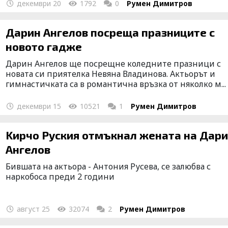
декември 20
1792
0
Румен Димитров
Дарин Ангелов посреща празниците с
новото гадже
Дарин Ангелов ще посрещне коледните празници с
новата си приятелка Невяна Владинова. Актьорът и
гимнастичката са в романтична връзка от няколко м...
декември 15
10521
1
Румен Димитров
Kирчо Руския отмъкнал жената на Дарин
Ангелов
Бившата на актьора - Антония Русева, се залюбва с
наркобоса преди 2 години
август 25
32074
2
Румен Димитров