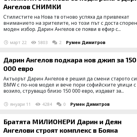
Ангелов СНИМКИ
Стилистите на Нова тв отново успяха да привлекат
вниманието на зрителите, но този път с доста споре
моден избор. Дарин Ангелов се появи в ефир с...
март 22
5803
2
Румен Димитров
Дарин Ангелов подкара нов джип за 150
000 евро
Актьорът Дарин Ангелов е решил да смени старото с
BMW с по-нов модел и вече пори софийските улици с
возило, струващо близо 150 000 евро, издават за...
януари 11
4284
0
Румен Димитров
Братята МИЛИОНЕРИ Дарин и Деян
Ангелови строят комплекс в Бояна