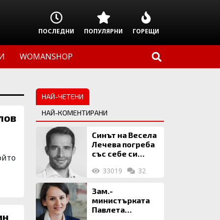
ПОСЛЕДНИ
ПОПУЛЯРНИ
ГОРЕЩИ
И
WOMANSHOP
НАЙ-ЧЕТЕНИ
НАЙ-КОМЕНТИРАНИ
лов
Синът на Весела
Лечева погреба
със себе си
ойто
биткойни за 2
33019
32
млн. евро
Зам.-
министърката
Павлета
Пеловска