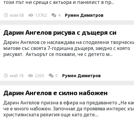
този път ни среща с актьора и панелист в пр...
юли 08
13762
4
Румен Димитров
Дарин Ангелов рисува с дъщеря си
Дарин Ангелов се наслаждава на споделени творческ
мигове със своята 7-годишна дъщеря, заедно с която
рисуват. Актьорът се похвали, че с детето м...
май 18
2205
0
Румен Димитров
Дарин Ангелов е силно набожен
Дарин Ангелов призна в ефира на предаването „На ка
че е много набожен. Започнал да проявява интерес к
християнската религия още като дете....