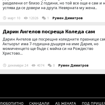
разделени от близо 2 години, но той все още е сам и 
успява да се довери на друга. Невярната му жена...
март 10
12026
1
Румен Димитров
Дарин Ангелов посреща Коледа сам
Дарин Ангелов ще посрещне коледните празници са
Актьорът има 7-гoдишна дъщеря на име Дария, но
момиченцето ще бъде с майка си на Рождество
Христово....
декември 24
4074
0
Румен Димитров
ЛЮБОПИТНО
СКАНДАЛИ
АЗ, ЖЕНАТА
ПОД ПРИЦЕ