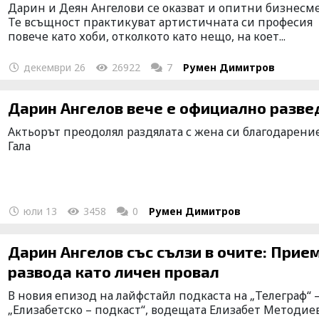
Дарин и Деян Ангелови се оказват и опитни бизнесм
Те всъщност практикуват артистичната си професия
повече като хоби, отколкото като нещо, на коет...
декември 26
26922
7
Румен Димитров
Дарин Ангелов вече е официално ра
Актьорът преодолял раздялата с жена си благодарени
Гала
юли 13
3458
0
Румен Димитров
Дарин Ангелов със сълзи в очите: Прие
развода като личен провал
В новия епизод на лайфстайл подкаста на „Телеграф“ 
„Елизабетско – подкаст“, водещата Елизабет Методие