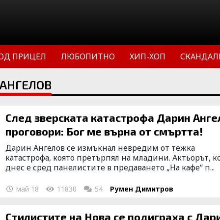
ОД ПРИЦЕЛ
ЛЮБОПИТНО
ХИП-ХОП
СКАНДАЛ
 АНГЕЛОВ
След зверската катастрофа Дарин Анге
проговори: Бог ме върна от смъртта!
Дарин Ангелов се измъкнал невредим от тежка
катастрофа, която претърпял на младини. Актьорът, к
днес е сред панелистите в предаването „На кафе“ п...
май 18
11830
54
Румен Димитров
Стилистите на Нова се подиграха с Дарин