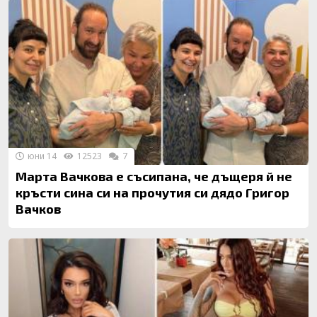
юни 14
12523
7
Марта Вачкова е съсипана, че дъщеря й не
кръсти сина си на прочутия си дядо Григор
Вачков