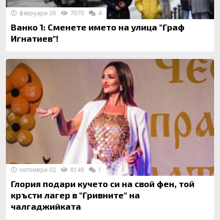
февруари 26
7070
4
Ванко 1: Сменете името на улица "Граф
Игнатиев"!
октомври 02
8148
1
Глория подари кучето си на свой фен, той
кръсти лагер в "Гривните" на
чалгаджийката