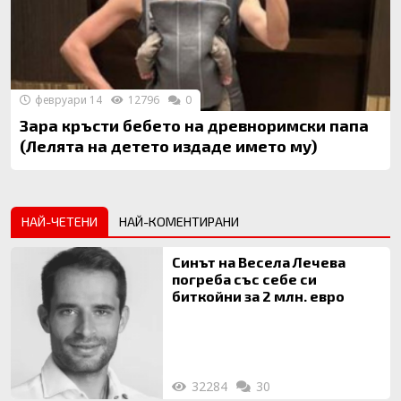
февруари 14
12796
0
Зара кръсти бебето на древноримски папа
(Лелята на детето издаде името му)
НАЙ-ЧЕТЕНИ
НАЙ-КОМЕНТИРАНИ
Синът на Весела Лечева
погреба със себе си
биткойни за 2 млн. евро
32284
30