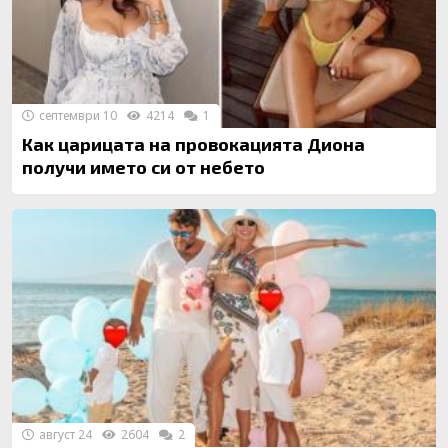
септември 10
4214
1
Как царицата на провокацията Диона
получи името си от небето
август 24
2604
2