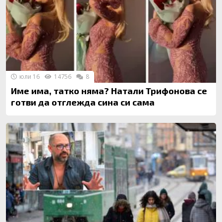
юли 16
14756
8
Име има, татко няма? Натали Трифонова се
готви да отглежда сина си сама