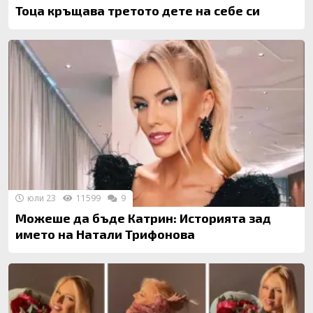
Тоца кръщава третото дете на себе си
юли 23
11599
9
Можеше да бъде Катрин: Историята зад
името на Натали Трифонова