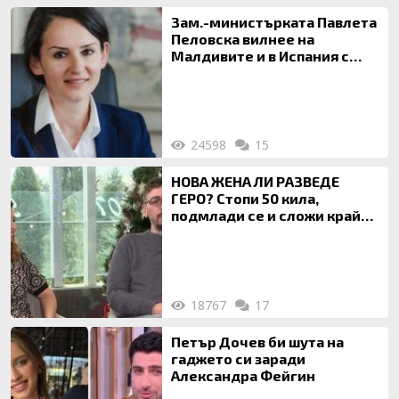
Зам.-министърката Павлета
Пеловска вилнее на
Малдивите и в Испания с
богата любовница – брокер
на недвижими имоти
24598
15
НОВА ЖЕНА ЛИ РАЗВЕДЕ
ГЕРО? Стопи 50 кила,
подмлади се и сложи край
на 20-годишен брак
18767
17
Петър Дочев би шута на
гаджето си заради
Александра Фейгин