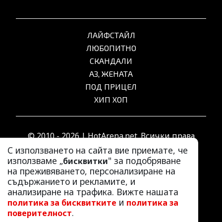
ЛАЙФСТАЙЛ
ЛЮБОПИТНО
СКАНДАЛИ
АЗ, ЖЕНАТА
ПОД ПРИЦЕЛ
ХИП ХОП
© 2010 - 2026 | HotArena.net. Всички права
запазени.
С използването на сайта вие приемате, че
използваме „
" за подобряване
бисквитки
на преживяването, персонализиране на
РЕКЛАМА
съдържанието и рекламите, и
КОНТАКТИ
анализиране на трафика. Вижте нашата
и
политика за бисквитките
политика за
ОБЩИ УСЛОВИЯ
.
поверителност
ПОЛИТИКА ЗА ПОВЕРИТЕЛНОСТ