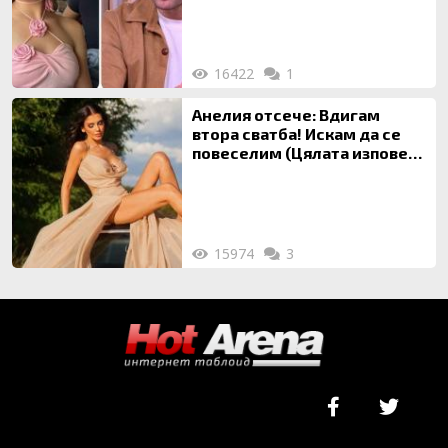
16422
1
Анелия отсече: Вдигам
втора сватба! Искам да се
повеселим (Цялата изповед
ТУК)
15974
3