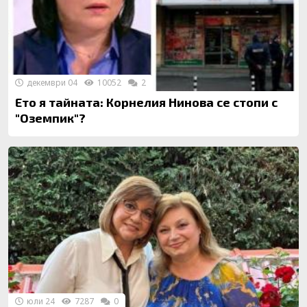
декември 04
10052
2
Ето я тайната: Корнелия Нинова се стопи с
"Оземпик"?
юли 24
7287
0