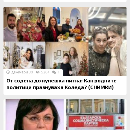
декември 30
5264
1
От содена до купешка питка: Как родните
политици празнуваха Коледа? (СНИМКИ)