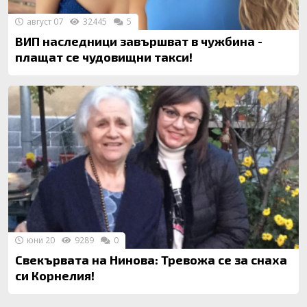
август 07
32445
5
ВИП наследници завършват в чужбина -
плащат се чудовищни такси!
юни 20
9289
0
Свекървата на Нинова: Тревожа се за снаха
си Корнелия!