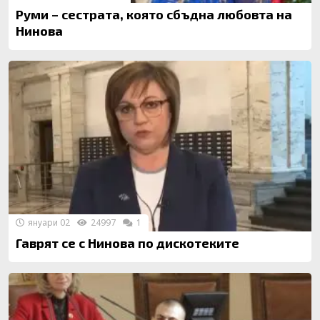
Руми – сестрата, която сбъдна любовта на
Нинова
януари 02
24997
1
Гаврят се с Нинова по дискотеките