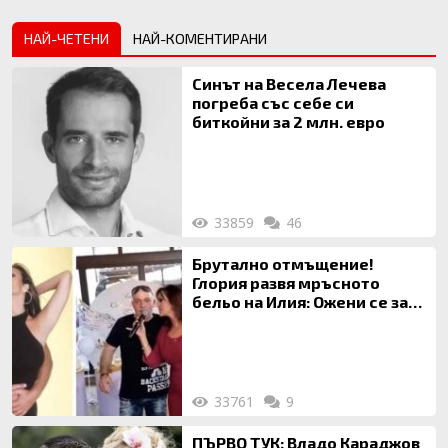
НАЙ-ЧЕТЕНИ
НАЙ-КОМЕНТИРАНИ
Синът на Весела Лечева
погреба със себе си
биткойни за 2 млн. евро
33859
46
Брутално отмъщение!
Глория развя мръсното
бельо на Илия: Ожени се за
120 кг жена, заряза Симона,
за да гледа чуждо дете!
33761
9
ПЪРВО ТУК: Владо Караджов