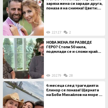
заряза жена си заради друга,
показа я на снимка! Цвети:
Ти си фалшив герой!
22127
2
НОВА ЖЕНА ЛИ РАЗВЕДЕ
ГЕРО? Стопи 50 кила,
подмлади се и сложи край
на 20-годишен брак
20279
28
4 месеца след трагедията:
Елинор се показа! Щерката
на Боби Михайлов на море с
майка си