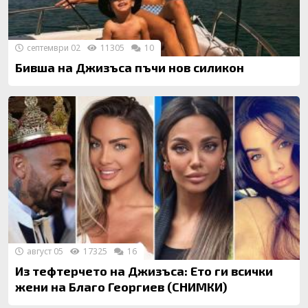
септември 02
11305
10
Бивша на Джизъса пъчи нов силикон
август 05
17325
16
Из тефтерчето на Джизъса: Ето ги всички
жени на Благо Георгиев (СНИМКИ)