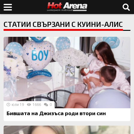
СТАТИИ СВЪРЗАНИ С КУИНИ-АЛИС
юли 19
1666
0
Бившата на Джизъса роди втори син