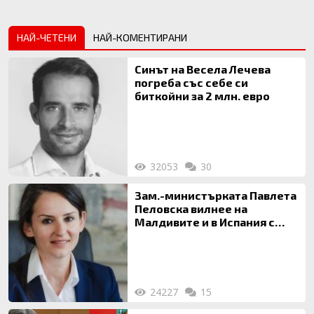
НАЙ-ЧЕТЕНИ
НАЙ-КОМЕНТИРАНИ
Синът на Весела Лечева
погреба със себе си
биткойни за 2 млн. евро
32053
30
Зам.-министърката Павлета
Пеловска вилнее на
Малдивите и в Испания с
богата любовница – брокер
на недвижими имоти
24227
15