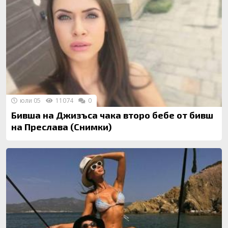
юли 05
11074
0
Бивша на Джизъса чака второ бебе от бивш
на Преслава (Снимки)