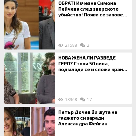
ОБРАТ! Изчезна Симона
Пейчева след зверското
убийство! Появи се заповед
за локализирането й
21588
2
НОВА ЖЕНА ЛИ РАЗВЕДЕ
ГЕРО? Стопи 50 кила,
подмлади се и сложи край
на 20-годишен брак
18368
17
Петър Дочев би шута на
гаджето си заради
Александра Фейгин