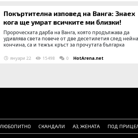
Покъртителна изповед на Ванга: Знаех
кога ще умрат всичките ми близки!
Пророческата дарба на Ванга, която продължава да
удивлява света повече от две десетилетия след нейн
кончина, са и тежък кръст за прочутата българка
януари 22
15498
0
HotArena.net
Следв
ЛЮБОПИТНО
СКАНДАЛИ
АЗ, ЖЕНАТА
ПОД ПРИЦЕ