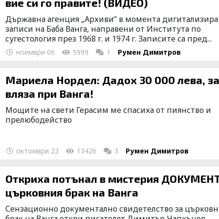
вие си го правите! (ВИДЕО)
Държавна агенция „Архиви“ в момента дигитализира
записи на Баба Ванга, направени от Института по
сугестология през 1968 г. и 1974 г. Записите са пред...
ноември 06
5999
1
Румен Димитров
Мариела Нордел: Дадох 30 000 лева, за
вляза при Ванга!
Мощите на свети Герасим ме спасиха от пиянство и
прелюбодейство
октомври 22
13426
3
Румен Димитров
Откриха потънал в мистерия ДОКУМЕНТ
църковния брак на Ванга
Сензационно документално свидетелство за църков
брак на Ванга откри писателят Димитър Чапкънов,