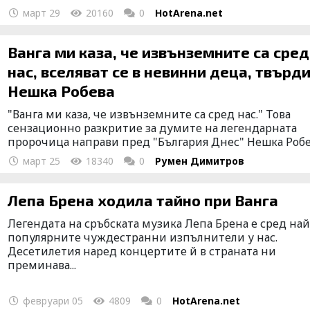
март 29
20160
0
HotArena.net
Ванга ми каза, че извънземните са сред
нас, вселяват се в невинни деца, твърди
Нешка Робева
"Ванга ми каза, че извънземните са сред нас." Това
сензационно разкритие за думите на легендарната
пророчица направи пред "България Днес" Нешка Робев
март 25
18340
0
Румен Димитров
Лепа Брена ходила тайно при Ванга
Легендата на сръбската музика Лепа Брена е сред най
популярните чуждестранни изпълнители у нас.
Десетилетия наред концертите й в страната ни
преминава...
февруари 05
4809
0
HotArena.net