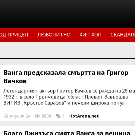
ОД ПРИЦЕЛ
ЛЮБОПИТНО
ХИП-ХОП
СКАНДАЛ
Ванга предсказала смъртта на Григор
Вачков
Легендарният актьор Григор Вачков се ражда на 26 м
1932 г. в село Трънчовица, област Плевен. Завършва
ВИТИЗ „Кръстьо Сарафов“ и печели широка попул...
януари 24
5838
1
HotArena.net
Благо Джизъса смята Ванга за вещица