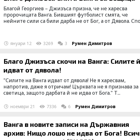
Благой Георгиев – Джизъса призна, че не харесва
пророчицата Ванга. Бившият футболист смята, че
нейните сили са били дарба не от Бог, а от Дявола. Спо.
януари 12
3269
3
Румен Димитров
Благо Джизъса скочи на Ванга: Силите 
идват от дявола!
"Силите на Ванга идват от дявола! Не я харесвам,
напротив, даже я отричам! Църквата не я признава за
светица, защото дарбата й не идва от Бога." Т...
ноември 21
7336
6
Румен Димитров
Ванга в новите записи на Държавния
архив: Нищо лошо не идва от Бога! Вси