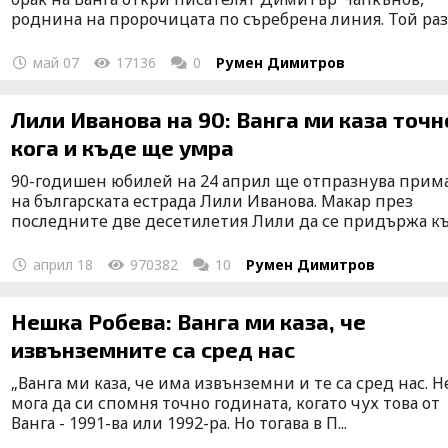
роднина на пророчицата по съребрена линия. Той разк
май 07
17136
0
Румен Димитров
Лили Иванова на 90: Ванга ми каза точн
кога и къде ще умра
90-годишен юбилей на 24 април ще отпразнува прим
на българската естрада Лили Иванова. Макар през
последните две десетилетия Лили да се придържа към
април 18
970382
10
Румен Димитров
Нешка Робева: Ванга ми каза, че
извънземните са сред нас
„Ванга ми каза, че има извънземни и те са сред нас. Н
мога да си спомня точно годината, когато чух това от
Ванга - 1991-ва или 1992-ра. Но тогава в П...