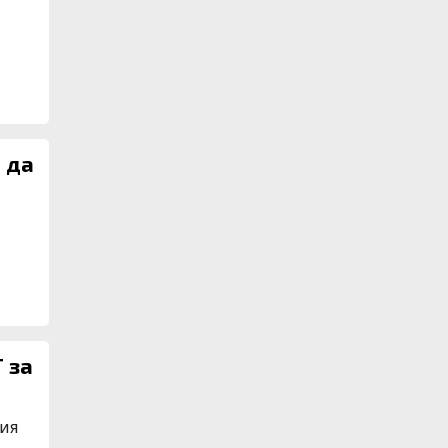
 да
 за
ния