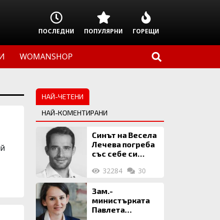
ПОСЛЕДНИ
ПОПУЛЯРНИ
ГОРЕЩИ
И
WOMANSHOP
НАЙ-ЧЕТЕНИ
НАЙ-КОМЕНТИРАНИ
Синът на Весела
Лечева погреба
ай
със себе си
биткойни за 2
32284
30
млн. евро
Зам.-
министърката
Павлета
Пеловска