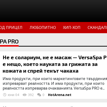
ОД ПРИЦЕЛ
ЛЮБОПИТНО
ХИП-ХОП
СКАНДАЛ
PA PRO
Не е солариум, не е масаж — VersaSpa 
е нещо, което науката за грижата за
кожата и спрей тенът чакаха
Има продукти, при които маркетинговите твърдени
изпреварват реалността. И има продукти, при които
реалността изпреварва очакванията. VersaSpa PRO е...
юни 04
392
0
HotArena.net