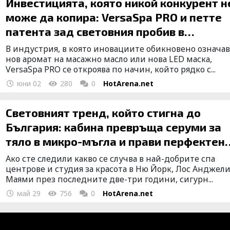
Инвестицията, която никой конкурент н
може да копира: VersaSpa PRO и петте
патента зад световния пробив в
индустрията за красота
В индустрия, в която иновациите обикновено означав
нов аромат на масажно масло или нова LED маска,
VersaSpa PRO се откроява по начин, който рядко с...
юни 02
280
0
HotArena.net
Световният тренд, който стигна до
България: кабина превръща серуми за
тяло в микро-мъгла и прави перфектен
спрей тен
Ако сте следили какво се случва в най-добрите спа
центрове и студия за красота в Ню Йорк, Лос Анджели
Маями през последните две-три години, сигурн...
май 29
756
0
HotArena.net