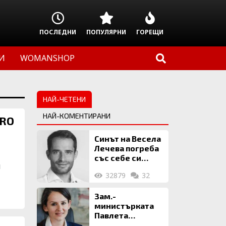
ПОСЛЕДНИ
ПОПУЛЯРНИ
ГОРЕЩИ
И
WOMANSHOP
НАЙ-ЧЕТЕНИ
НАЙ-КОМЕНТИРАНИ
PRO
Синът на Весела
Лечева погреба
със себе си
я
биткойни за 2
32879
32
млн. евро
Зам.-
министърката
Павлета
Пеловска