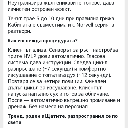
Неутрализира жълтеникавите тонове, дава
изчистен островен ефект.
Тенът трае 5 до 10 дни при правилна грижа.
Кабината е съвместима и с Norvell серията
разтвори.
Как изглежда процедурата?
Клиентът влиза. Сензорът за ръст настройва
трите HVLP дюзи автоматично. Гласова
система дава инструкции. Следва цикъл
разпръскване (~7 секунди) и комфортно
изсушаване с топъл въздух (~12 секунди).
Повтаря се за четири позиции. Финален
дълъг цикъл за изсушаване. Клиентът
напуска напълно сух и готов за обличане.
После — автоматично вътрешно промиване и
дренаж. Без намеса на персонал.
Тренд, роден в Щатите, разпространил се по
света