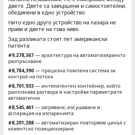
двете. Двете са завършени и самостоятелни,
обединени в едно устройство.
Нито едно друго устройство на пазара не
прави и двете на това ниво.
Зад разликата стоят пет американски
патента:
#9,278,367
— архитектура на автоматизираното
разпръскване
#8,784,390
— прецизна помпена система за
контрол на потока
#8,701,933
— интелигентен контейнер, който
разпознава разтвора и настройва параметрите
автоматично
#8,545,461
— загряване, изсушаване и
аспирация на изпаренията
#8,201,288
— автоматизиран повторяем цикъл с
клиентско позициониране