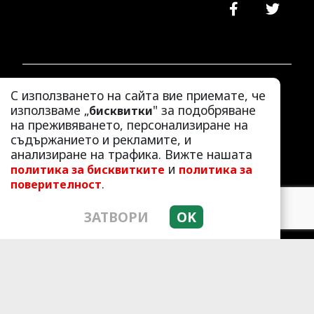
ЛАЙФСТАЙЛ
С използването на сайта вие приемате, че
ЛЮБОПИТНО
използваме „
" за подобряване
бисквитки
на преживяването, персонализиране на
СКАНДАЛИ
съдържанието и рекламите, и
АЗ, ЖЕНАТА
анализиране на трафика. Вижте нашата
ПОД ПРИЦЕЛ
и
политика за бисквитките
политика за
ХИП ХОП
.
поверителност
ЗАТВОРИ
OK
© 2010 - 2026 | HotArena.net. Всички права
запазени.
РЕКЛАМА
КОНТАКТИ