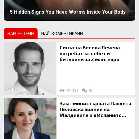
5 Hidden Signs You Have Worms Inside Your Body
НАЙ-ЧЕТЕНИ
НАЙ-КОМЕНТИРАНИ
Синът на Весела Лечева
погреба със себе си
биткойни за 2 млн. евро
31451
30
Зам.-министърката Павлета
Пеловска вилнее на
Малдивите и в Испания с
богата любовница – брокер
на недвижими имоти