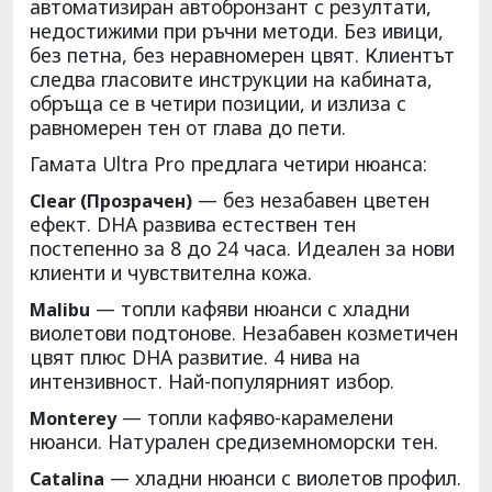
автоматизиран автобронзант с резултати,
недостижими при ръчни методи. Без ивици,
без петна, без неравномерен цвят. Клиентът
следва гласовите инструкции на кабината,
обръща се в четири позиции, и излиза с
равномерен тен от глава до пети.
Гамата Ultra Pro предлага четири нюанса:
— без незабавен цветен
Clear (Прозрачен)
ефект. DHA развива естествен тен
постепенно за 8 до 24 часа. Идеален за нови
клиенти и чувствителна кожа.
— топли кафяви нюанси с хладни
Malibu
виолетови подтонове. Незабавен козметичен
цвят плюс DHA развитие. 4 нива на
интензивност. Най-популярният избор.
— топли кафяво-карамелени
Monterey
нюанси. Натурален средиземноморски тен.
— хладни нюанси с виолетов профил.
Catalina