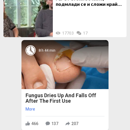
подмлади се и сложи край
на 20-годишен брак
17703
17
8 h 44 min
Fungus Dries Up And Falls Off
After The First Use
More
466
137
207