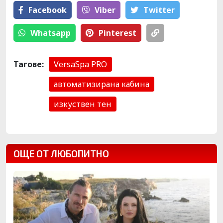
Facebook
Viber
Тwitter
Whatsapp
Pinterest
Тагове:
VersaSpa PRO
автоматизирана кабина
изкуствен тен
ОЩЕ ОТ ЛЮБОПИТНО