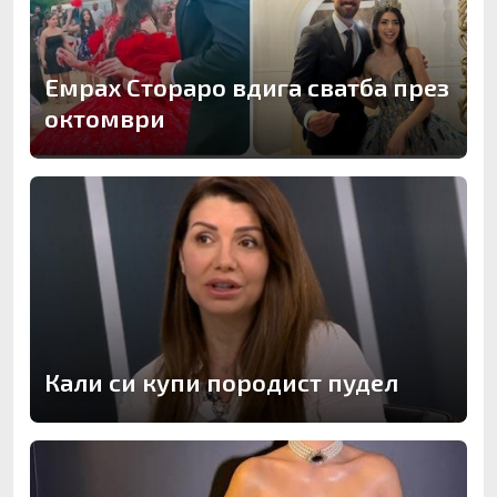
Емрах Стораро вдига сватба през
октомври
Кали си купи породист пудел