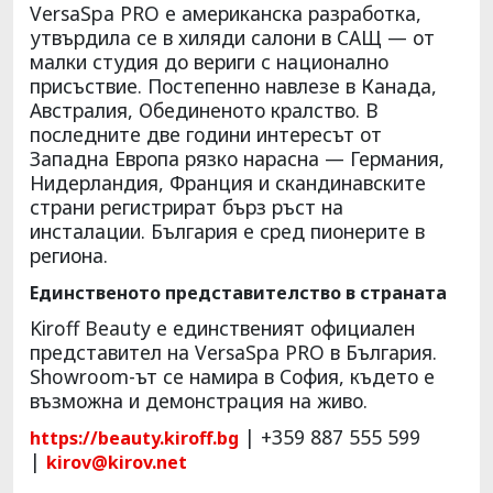
VersaSpa PRO е американска разработка,
утвърдила се в хиляди салони в САЩ — от
малки студия до вериги с национално
присъствие. Постепенно навлезе в Канада,
Австралия, Обединеното кралство. В
последните две години интересът от
Западна Европа рязко нарасна — Германия,
Нидерландия, Франция и скандинавските
страни регистрират бърз ръст на
инсталации. България е сред пионерите в
региона.
Единственото представителство в страната
Kiroff Beauty е единственият официален
представител на VersaSpa PRO в България.
Showroom-ът се намира в София, където е
възможна и демонстрация на живо.
| +359 887 555 599
https://beauty.kiroff.bg
|
kirov@kirov.net