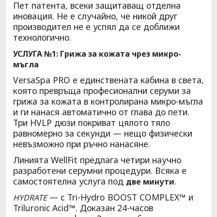
Пет патента, всеки защитаващ отделна
иновация. Не е случайно, че никой друг
производител не е успял да се доближи
технологично.
УСЛУГА №1: Грижа за кожата чрез микро-
мъгла
VersaSpa PRO е единствената кабина в света,
която превръща професионални серуми за
грижа за кожата в контролирана микро-мъгла
и ги нанася автоматично от глава до пети.
Три HVLP дюзи покриват цялото тяло
равномерно за секунди — нещо физически
невъзможно при ръчно нанасяне.
Линията WellFit предлага четири научно
разработени серумни процедури. Всяка е
самостоятелна услуга под
.
две минути
— с Tri-Hydro BOOST COMPLEX™ и
HYDRATE
Triluronic Acid™. Доказан 24-часов