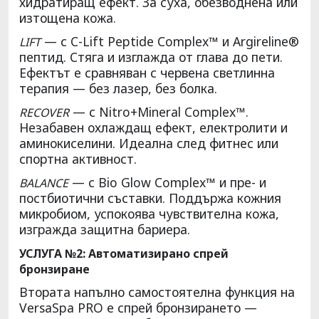
хидратиращ ефект. За суха, обезводнена или
изтощена кожа.
— с C-Lift Peptide Complex™ и Argireline®
LIFT
пептид. Стяга и изглажда от глава до пети.
Ефектът е сравняван с червена светлинна
терапия — без лазер, без болка.
— с Nitro+Mineral Complex™.
RECOVER
Незабавен охлаждащ ефект, електролити и
аминокиселини. Идеална след фитнес или
спортна активност.
— с Bio Glow Complex™ и пре- и
BALANCE
постбиотични съставки. Поддържа кожния
микробиом, успокоява чувствителна кожа,
изгражда защитна бариера.
УСЛУГА №2: Автоматизирано спрей
бронзиране
Втората напълно самостоятелна функция на
VersaSpa PRO е спрей бронзирането —