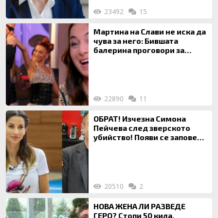
23492
15
Мартина на Слави не иска да
чува за него: Бившата
балерина проговори за
живота си с Дългия
22890
11
ОБРАТ! Изчезна Симона
Пейчева след зверското
убийство! Появи се заповед
за локализирането й
20510
2
НОВА ЖЕНА ЛИ РАЗВЕДЕ
ГЕРО? Стопи 50 кила,