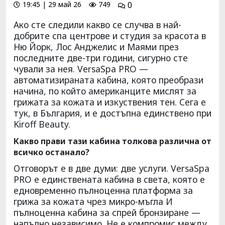
19:45 | 29 май 26
749
0
Ако сте следили какво се случва в най-
добрите спа центрове и студия за красота в
Ню Йорк, Лос Анджелис и Маями през
последните две-три години, сигурно сте
чували за нея. VersaSpa PRO —
автоматизираната кабина, която преобрази
начина, по който американците мислят за
грижата за кожата и изкуствения тен. Сега е
тук, в България, и е достъпна единствено при
Kiroff Beauty.
Какво прави тази кабина толкова различна от
всичко останало?
Отговорът е в две думи: две услуги. VersaSpa
PRO е единствената кабина в света, която е
едновременно пълноценна платформа за
грижа за кожата чрез микро-мъгла И
пълноценна кабина за спрей бронзиране —
напълно независимо. Не е компромис между