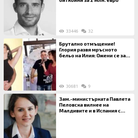
33446
32
Брутално отмъщение!
Глория развя мръсното
бельо на Илия: Ожени се за
120 кг жена, заряза Симона,
за да гледа чуждо дете!
30681
9
Зам.-министърката Павлета
Пеловска вилнее на
Малдивите и в Испания с
богата любовница – брокер
на недвижими имоти