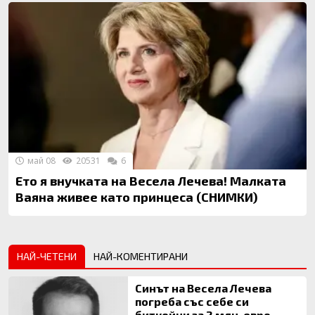
май 08
20531
6
Ето я внучката на Весела Лечева! Малката
Ваяна живее като принцеса (СНИМКИ)
НАЙ-ЧЕТЕНИ
НАЙ-КОМЕНТИРАНИ
Синът на Весела Лечева
погреба със себе си
биткойни за 2 млн. евро