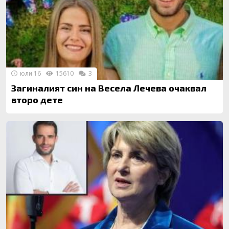
юли 16
15610
3
Загиналият син на Весела Лечева очаквал
второ дете