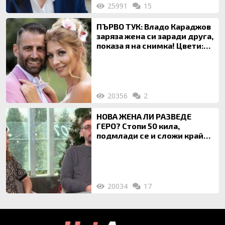
25991
15
ПЪРВО ТУК: Владо Караджов
заряза жена си заради друга,
показа я на снимка! Цвети:
Ти си фалшив герой!
20356
2
НОВА ЖЕНА ЛИ РАЗВЕДЕ
ГЕРО? Стопи 50 кила,
подмлади се и сложи край
на 20-годишен брак
20034
17