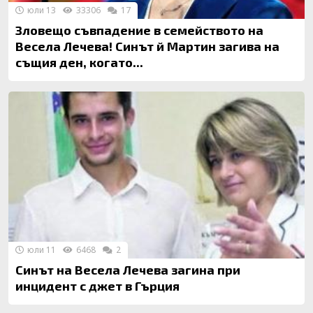
юли 13
33306
17
Зловещо съвпадение в семейството на
Весела Лечева! Синът й Мартин загива на
същия ден, когато...
юли 11
6468
2
Синът на Весела Лечева загина при
инцидент с джет в Гърция