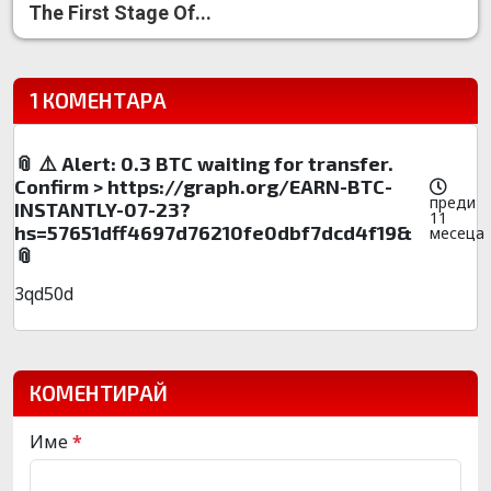
The First Stage Of...
1 КОМЕНТАРА
📎 ⚠️ Alert: 0.3 BTC waiting for transfer.
Confirm > https://graph.org/EARN-BTC-
преди
INSTANTLY-07-23?
11
hs=57651dff4697d76210fe0dbf7dcd4f19&
месеца
📎
3qd50d
КОМЕНТИРАЙ
Име
*