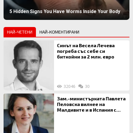
5 Hidden Signs You Have Worms Inside Your Body
НАЙ-ЧЕТЕНИ
НАЙ-КОМЕНТИРАНИ
Синът на Весела Лечева
погреба със себе си
биткойни за 2 млн. евро
32046
30
Зам.-министърката Павлета
Пеловска вилнее на
Малдивите и в Испания с
богата любовница – брокер
на недвижими имоти