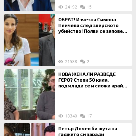
24192
15
ОБРАТ! Изчезна Симона
Пейчева след зверското
убийство! Появи се заповед
за локализирането й
21588
2
НОВА ЖЕНА ЛИ РАЗВЕДЕ
ГЕРО? Стопи 50 кила,
подмлади се и сложи край
на 20-годишен брак
18340
17
Петър Дочев би шута на
гаджето си заради