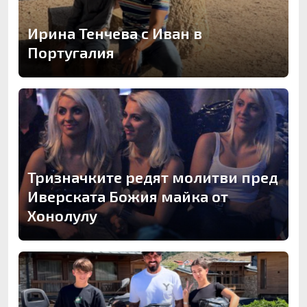
Ирина Тенчева с Иван в
Португалия
Тризначките редят молитви пред
Иверската Божия майка от
Хонолулу