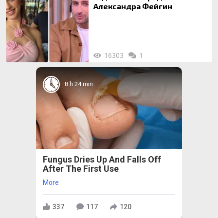
Александра Фейгин
16303
1
8 h 24 min
Fungus Dries Up And Falls Off
After The First Use
More
337
117
120