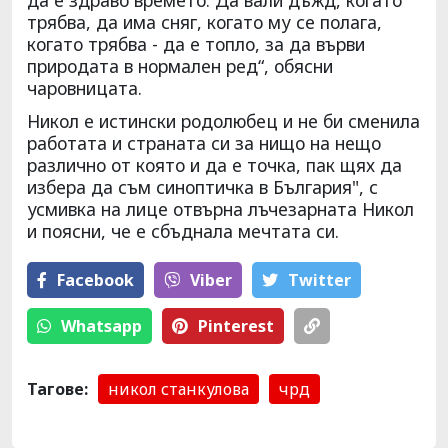
трябва, да има сняг, когато му се полага,
когато трябва - да е топло, за да върви
природата в нормален ред“, обясни
чаровницата.
Никол е истински родолюбец и не би сменила
работата и страната си за нищо на нещо
различно от която и да е точка, пак щях да
избера да съм синоптичка в България", с
усмивка на лице отвърна лъчезарната Никол
и поясни, че е сбъднала мечтата си.
Facebook
Viber
Тwitter
Whatsapp
Pinterest
Тагове:
никол станкулова
чрд