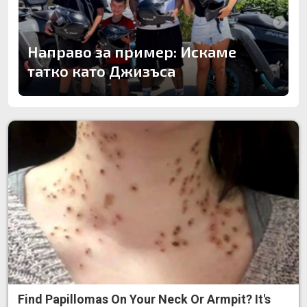
Направо за пример: Искаме
татко като Джизъса
Find Papillomas On Your Neck Or Armpit? It's