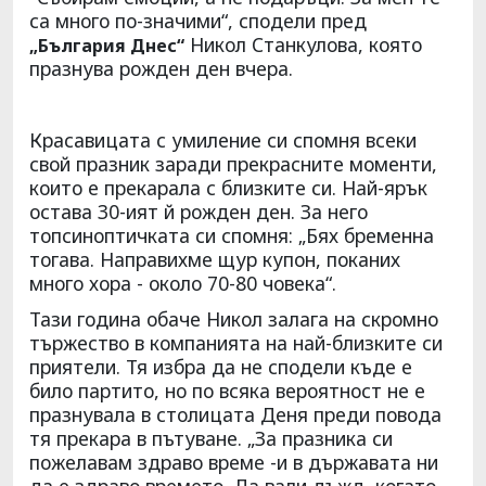
са много по-значими“, сподели пред
Никол Станкулова, която
„България Днес“
празнува рожден ден вчера.
Красавицата с умиление си спомня всеки
свой празник заради прекрасните моменти,
които е прекарала с близките си. Най-ярък
остава 30-ият й рожден ден. За него
топсиноптичката си спомня: „Бях бременна
тогава. Направихме щур купон, поканих
много хора - около 70-80 човека“.
Тази година обаче Никол залага на скромно
тържество в компанията на най-близките си
приятели. Тя избра да не сподели къде е
било партито, но по всяка вероятност не е
празнувала в столицата Деня преди повода
тя прекара в пътуване. „За празника си
пожелавам здраво време -и в държавата ни
да е здраво времето. Да вали дъжд, когато