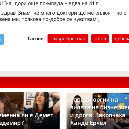
13-а, дори още по-млада – едва на 41 г.
 здрав. Знам, че много доктори ще ме оплюят, но е
жена ми, толкова по-добре се чувствам“,
Тагове:
Пиърс Броснан
жена
дебел
r
Заради оргии на
вилата на бизнесме
еменна ли е Демет
и дрога: Закопчаха
здемир?
Ханде Ерчел