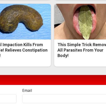
l Impaction Kills From
This Simple Trick Remo
de! Relieves Constipation
All Parasites From Your
!
Body!
Email