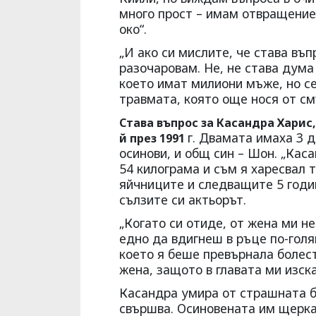
много прост – имам отвращение 
око“.
„И ако си мислите, че става въ
разочаровам. Не, не става дума
което имат милиони мъже, но се
травмата, която още нося от см
Става въпрос за Касандра Харис,
г. Двамата имаха 3 д
й през 1991
осинови, и общ син – Шон. „Каса
54 килограма и съм я харесвал т
яйчниците и следващите 5 годин
сълзите си актьорът.
„Когато си отиде, от жена ми н
едно да вдигнеш в ръце по-голям
което я беше превърнала болест
жена, защото в главата ми изск
Касандра умира от страшната б
свършва. Осиновената им щерка