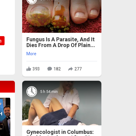
Fungus Is A Parasite, And It
а
Dies From A Drop Of Plain...
More
393
182
277
5 h 54 min
н
Gynecologist in Columbus: