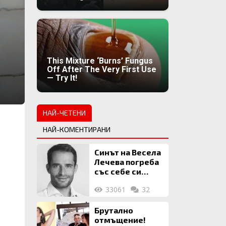
This Mixture ‘Burns’ Fungus
Off After The Very First Use
— Try It!
НАЙ-ЧЕТЕНИ
НАЙ-КОМЕНТИРАНИ
Синът на Весела
Лечева погреба
със себе си
биткойни за 2
33061
32
млн. евро
Брутално
отмъщение!