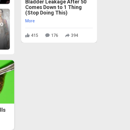
Bladder Leakage After 50
Comes Down to 1 Thing
(Stop Doing This)
More
о
1
415
176
394
lls