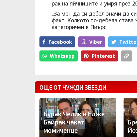
рак на яйчниците и умря през 20
„За мен да си дебел значи да си
факт. Колкото по-дебела става 
категоричен е Пиърс.
Facebook
Viber
Тwitte
Whatsapp
Pinterest
ОЩЕ ОТ ЧУЖДИ ЗВЕЗДИ
Бурак Челик и Едже
Байрак чакат
Бр
момиченце
Йо