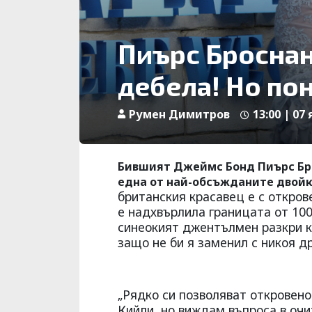
Пиърс Броснан
дебела! Но пон
Румен Димитров
13:00 | 07 
Бившият Джеймс Бонд Пиърс Бро
една от най-обсъжданите двойк
британския красавец е с откров
е надхвърлила границата от 100
синеокият джентълмен разкри к
защо не би я заменил с никоя др
„Рядко си позволяват откровено
Кийли, но виждам въпроса в очи