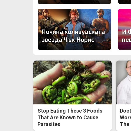
Почина холивудската
И 
звезда Чък Норис
пе
Stop Eating These 3 Foods
Doct
That Are Known to Cause
Worm
Parasites
The 