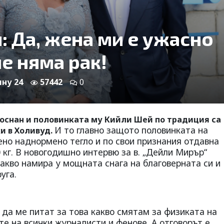
: Да, жена ми е ужасно
е няма рак!
яну 24
57442
0
снан и половинката му Кийли Шей по традиция са
И то главно защото половинката на
и в Холивуд.
ено наднормено тегло и по свои признания отдавна
 кг. В новогодишно интервю за в. „Дейли Мирър“
акво намира у мощната снага на благоверната си и
уга.
 да ме питат за това какво смятам за физиката на
те на всички журналисти и фенове. А отговорът е