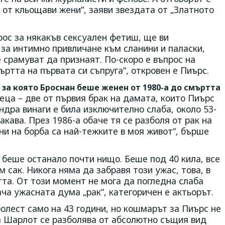
от кльощави жени“, заяви звездата от „Златното
прос за някакъв сексуален фетиш, ще ви
 за интимно привличане към сланини и паласки,
 срамуват да признаят. По-скоро е въпрос на
ъртта на първата си съпруга“, откровен е Пиърс.
 за която Броснан беше женен от 1980-а до смъртта
еца – две от първия брак на дамата, които Пиърс
ндра винаги е била изключително слаба, около 53-
акава. През 1986-а обаче тя се разболя от рак на
и на борба са най-тежките в моя живот“, бърше
е беше останало почти нищо. Беше под 40 кила, все
 сак. Никога няма да забравя този ужас, това, в
та. От този момент не мога да погледна слаба
ача ужасната дума „рак“, категоричен е актьорът.
олест само на 43 години, но кошмарът за Пиърс не
 Шарлот се разболява от абсолютно същия вид