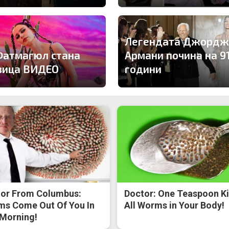
Легендата Джордж
Фатмагюл стана
Армани почина на 9
вица ВИДЕО
години
or From Columbus:
Doctor: One Teaspoon Ki
s Come Out Of You In
All Worms in Your Body!
Morning!