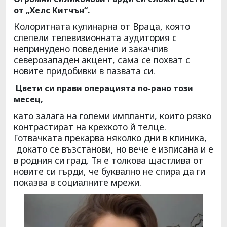
от „Хелс Китчън“.
Колоритната кулинарна от Враца, която
слепели телевизионната аудитория с
непринудено поведение и закачлив
северозападен акцент, сама се похват с
новите придобивки в пазвата си.
Цвети си прави операцията по-рано този
месец,
като залага на големи импланти, които рязко
контрастират на крехкото й телце.
Готвачката прекарва няколко дни в клиника,
докато се възстанови, но вече е изписана и е
в родния си град. Тя е толкова щастлива от
новите си гърди, че буквално не спира да ги
показва в социалните мрежи.