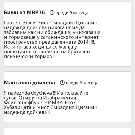
Бивш от МВР76
преди 9 месеца
Грозен, Зъл и Чист Смрадлив Циганин
надежда дойчева никога няма да
забравим как ни обиждаше, унижаваше
и тормозеше у сатанинското интернет
пространство през далечната 2014г.!!!.
Катя тогава ходи да се жалва у
полицията за нанасяне на брутален
психически тормоз.!!!.
Мангалко дойчева
преди 9 месеца
!!! nadezhda doycheva !!! Използвайте
гугъл. Отиди на Изображения.
Фейскенефбук. СНИМКА. Ето я
Хубавицата и Чист Смрадлив Циганин
надежда дойчева.!!!.