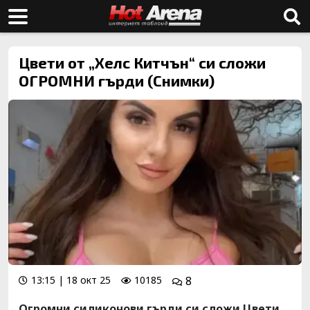
Цвети от „Хелс Китчън“ си сложи
ОГРОМНИ гърди (Снимки)
13:15 | 18 окт 25
10185
8
Огромни силиконови гърди си сложи Цвети