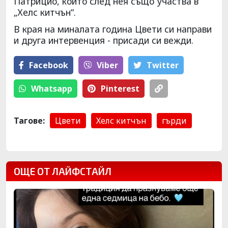
Патрицио, който след нея също участва в
„Хелс китчън“.
В края на миналата година Цвети си направи
и друга интервенция - присади си вежди.
Facebook
Viber
Тwitter
Whatsapp
Pinterest
Тагове:
Цвети
Хелс китчън
гърди
ОЩЕ ОТ ЛАЙФСТАЙЛ