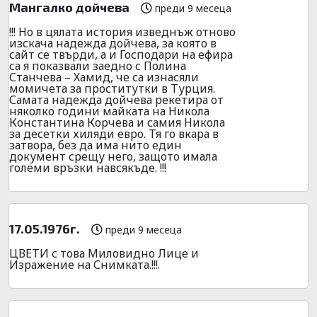
Мангалко дойчева
преди 9 месеца
!!! Но в цялата история изведнъж отново
изскача надежда дойчева, за която в
сайт се твърди, а и Господари на ефира
са я показвали заедно с Полина
Станчева – Хамид, че са изнасяли
момичета за проститутки в Турция.
Самата надежда дойчева рекетира от
няколко години майката на Никола
Константина Корчева и самия Никола
за десетки хиляди евро. Тя го вкара в
затвора, без да има нито един
документ срещу него, защото имала
големи връзки навсякъде. !!!
17.05.1976г.
преди 9 месеца
ЦВЕТИ с това Миловидно Лице и
Изражение на Снимката.!!!.