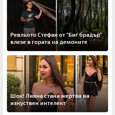
Ревльото Стефан от "Биг брадър"
влезе в гората на демоните
Шок! Лияна стана жертва на
изкуствен интелект