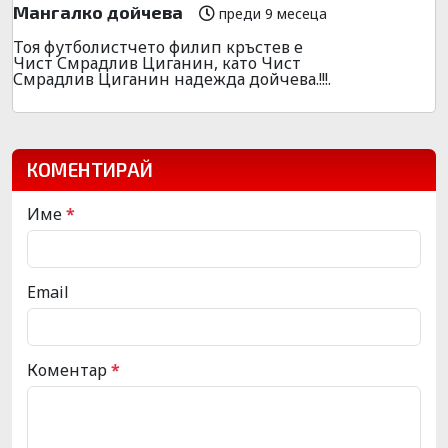
Мангалко дойчева
преди 9 месеца
Тоя футболистчето филип кръстев е
Чист Смрадлив Циганин, като Чист
Смрадлив Циганин надежда дойчева.!!!.
КОМЕНТИРАЙ
Име
*
Email
Коментар
*