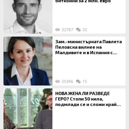
биткойни за 2 млн. евро
32767
32
Зам.-министърката Павлета
Пеловска вилнее на
Малдивите и в Испания с
богата любовница – брокер
на недвижими имоти
25396
15
НОВА ЖЕНА ЛИ РАЗВЕДЕ
ГЕРО? Стопи 50 кила,
подмлади се и сложи край
на 20-годишен брак