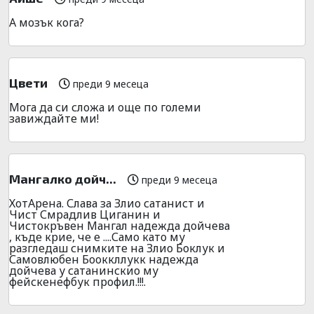
А мозък кога?
Цвети
преди 9 месеца
Мога да си сложа и още по големи
завиждайте ми!
Мангалко дойч...
преди 9 месеца
ХотАрена. Слава за Злио сатанист и
Чист Смрадлив Циганин и
Чистокръвен Мангал надежда дойчева
, къде крие, че е ....Само като му
разгледаш снимките на Злио Боклук и
Самовлюбен Бооккллукк надежда
дойчева у сатанинскио му
фейскенефбук профил.!!!.