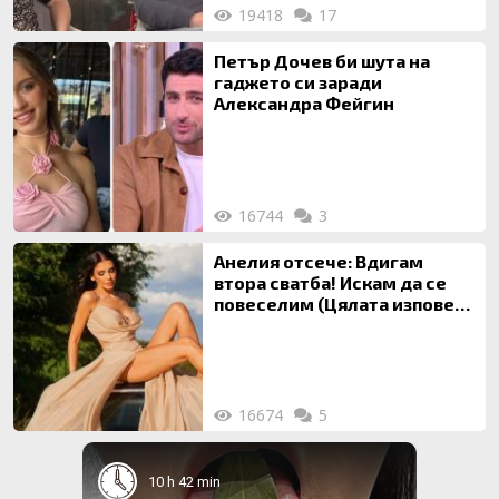
19418
17
Петър Дочев би шута на
гаджето си заради
Александра Фейгин
16744
3
Анелия отсече: Вдигам
втора сватба! Искам да се
повеселим (Цялата изповед
ТУК)
16674
5
10 h 42 min