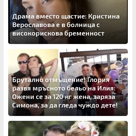
Драма вместо щастие: Кристина
Верославова е в болница с
високорискова бременност
Брутално отмъщение! Глория
развя мръсното бельо на Илия:
Ожени се за 120 кг жена, заряза
Симона, за да гледа чуждо дете!