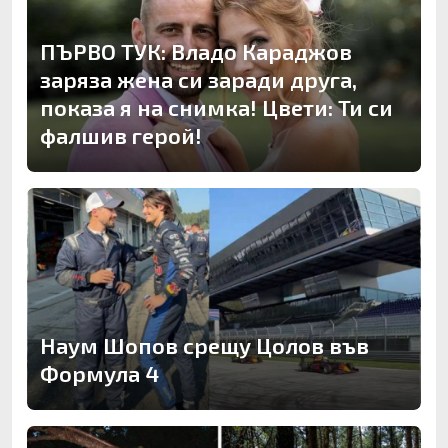
ПЪРВО ТУК: Владо Караджов
заряза жена си заради друга,
показа я на снимка! Цвети: Ти си
фалшив герой!
Наум Шопов срещу Цолов във
Формула 4