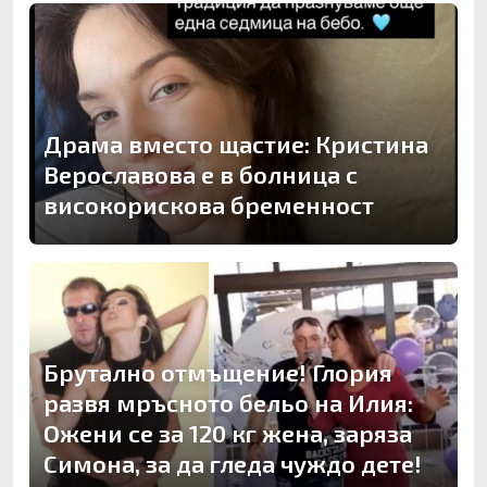
Драма вместо щастие: Кристина
Верославова е в болница с
високорискова бременност
Брутално отмъщение! Глория
развя мръсното бельо на Илия:
Ожени се за 120 кг жена, заряза
Симона, за да гледа чуждо дете!