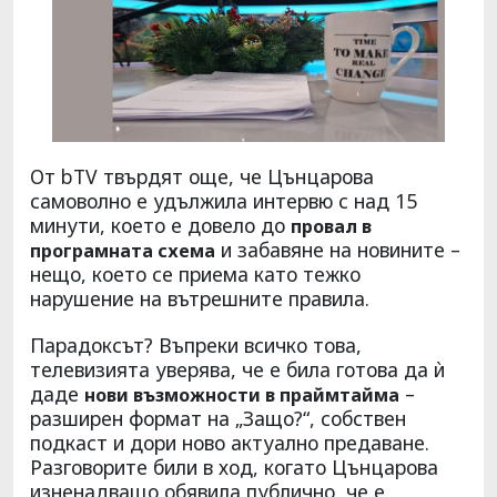
От bTV твърдят още, че Цънцарова
самоволно е удължила интервю с над 15
минути, което е довело до
провал в
и забавяне на новините –
програмната схема
нещо, което се приема като тежко
нарушение на вътрешните правила.
Парадоксът? Въпреки всичко това,
телевизията уверява, че е била готова да ѝ
даде
–
нови възможности в праймтайма
разширен формат на „Защо?“, собствен
подкаст и дори ново актуално предаване.
Разговорите били в ход, когато Цънцарова
изненадващо обявила публично, че е