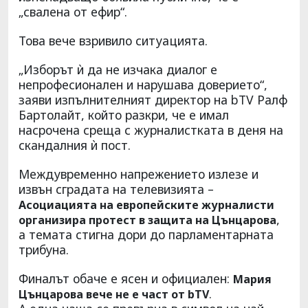
„свалена от ефир“.
Това вече взривило ситуацията.
„Изборът ѝ да не изчака диалог е
непрофесионален и нарушава доверието“,
заяви изпълнителният директор на bTV Ралф
Бартолайт, който разкри, че е имал
насрочена среща с журналистката в деня на
скандалния ѝ пост.
Междувременно напрежението излезе и
извън сградата на телевизията –
Асоциацията на европейските журналисти
,
организира протест в защита на Цънцарова
а темата стигна дори до парламентарната
трибуна.
Финалът обаче е ясен и официален:
Мария
.
Цънцарова вече не е част от bTV