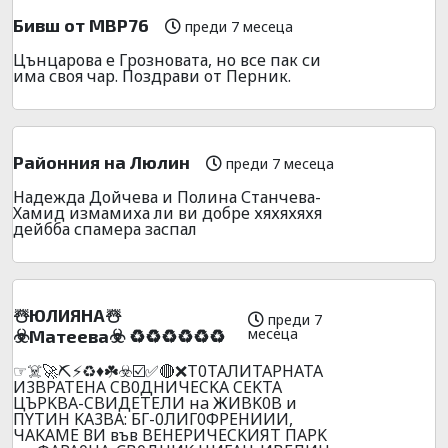
Бивш от МВР76
преди 7 месеца
Цънцарова е Грозновата, но все пак си
има своя чар. Поздрави от Перник.
Районния на Люлин
преди 7 месеца
Надежда Дойчева и Полина Станчева-
Хамид измамиха ли ви добре хяхяхяхя
дейбба спамера заспал
☃️ЮЛИЯHA☃️
преди 7
месеца
☣️Maтeeвa☣️ ♻️♻️♻️♻️♻️♻️
☞☠️🚀⛏️⚡♻️♦️☘️☣️☑️✅🔴❌T0TAЛИTAPHATA
И3BPATEHA CB0ДHИЧECKA CEKTA
ЦЪPKBA-CBИДETEЛИ нa ЖИBK0B и
ПYTИH KA3BA: БГ-0ЛИГ0ФPEHИИИ,
ЧAKAME ВИ във BEHEPИЧECKИЯT ПAPK