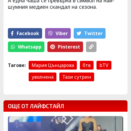
А една чаша се превърна в символ на най-
шумния медиен скандал на сезона.
Facebook
Viber
Тwitter
Whatsapp
Pinterest
Тагове:
Мария Цънцарова
бтв
bTV
уволнена
Тази сутрин
ОЩЕ ОТ ЛАЙФСТАЙЛ