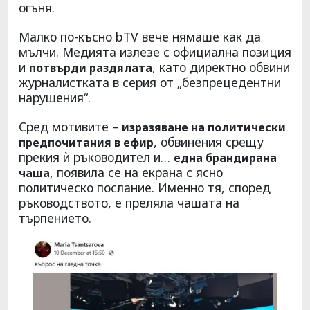
огъня.
Малко по-късно bTV вече нямаше как да
мълчи. Медията излезе с официална позиция
и
, като директно обвини
потвърди раздялата
журналистката в серия от „безпрецедентни
нарушения“.
Сред мотивите –
изразяване на политически
, обвинения срещу
предпочитания в ефир
прекия ѝ ръководител и…
една брандирана
, появила се на екрана с ясно
чаша
политическо послание. Именно тя, според
ръководството, е преляла чашата на
търпението.