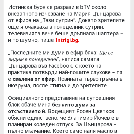
Истинска буря се разрази в bTV около
внезапното изчезване на Мария Цънцарова
от ефира на „Тази сутрин“. Докато зрителите
още я очакваха в понеделник сутрин,
телевизията вече беше дръпнала шалтера –
и то шумно, пише
Intrigi.bg.
„Последните ми думи в ефир бяха:
Ще се
“, написа самата
видим в понеделник
Цънцарова във Facebook, с което на
практика потвърди най-лошите слухове – тя
е
. Новината първо гръмна в
свалена от ефир
нюзрума, после стигна и до зрителите.
Официалното представяне на сутрешния
блок обаче мина
без нито дума за
. Водещият Росен Цветков
отсъствието ѝ
обясни единствено, че Златимир Йочев е в
планиран коледен отпуск. За Цънцарова –
пълно мълчание. Което само наля масло в