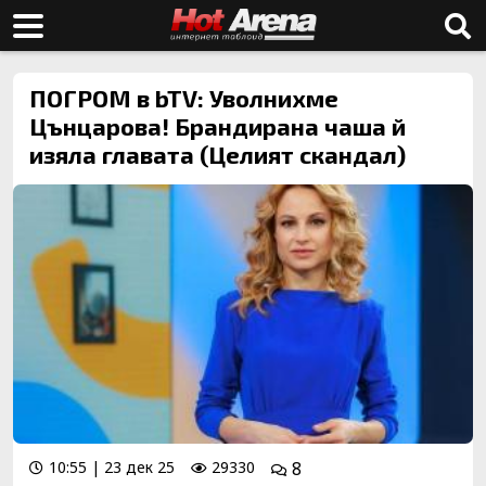
ПОГРОМ в bTV: Уволнихме
Цънцарова! Брандирана чаша й
изяла главата (Целият скандал)
10:55 | 23 дек 25
29330
8