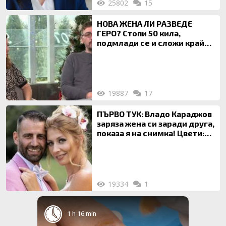
25802
15
НОВА ЖЕНА ЛИ РАЗВЕДЕ
ГЕРО? Стопи 50 кила,
подмлади се и сложи край
на 20-годишен брак
19887
17
ПЪРВО ТУК: Владо Караджов
заряза жена си заради друга,
показа я на снимка! Цвети:
Ти си фалшив герой!
19334
1
1 h 16 min