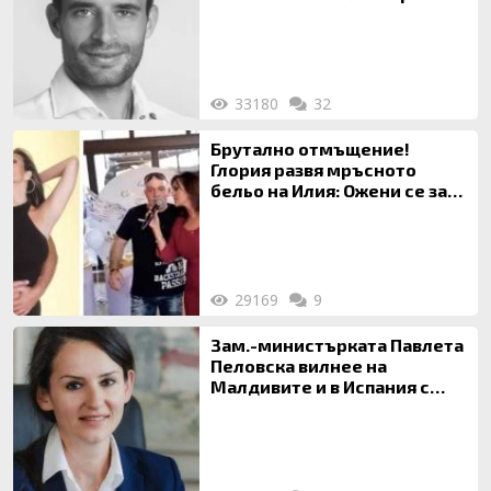
33180
32
Брутално отмъщение!
Глория развя мръсното
бельо на Илия: Ожени се за
120 кг жена, заряза Симона,
за да гледа чуждо дете!
29169
9
Зам.-министърката Павлета
Пеловска вилнее на
Малдивите и в Испания с
богата любовница – брокер
на недвижими имоти