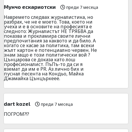
Мунчо ескариотски
преди 7 месеца
Навремето следвах журналистика, но
разбрах, че не е моето. Това, което ни
учеха и е в основите на професията е
следното: Журналистът НЕ ТРЯБВА да
показва и прокламира своите лични
предпочитания за каквото и да било. А
когато се касае за политика, там всеки
жълт картон е потенциално червен. Не
знам защо е този политически вой ?
Цънцарова се доказа като лош
професионалист. ПъПъ-то да си я
вземат да им е PR. Аз лично бих и
пуснал песента на Кондьо, Майка
Джамайка Цънцъркеее.
dart kozel
преди 7 месеца
ПОГРОМ?!?