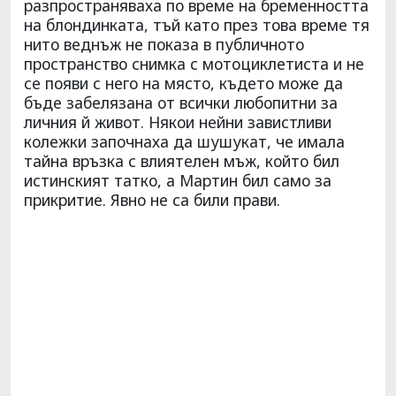
разпространяваха по време на бременността
на блондинката, тъй като през това време тя
нито веднъж не показа в публичното
пространство снимка с мотоциклетиста и не
се появи с него на място, където може да
бъде забелязана от всички любопитни за
личния й живот. Някои нейни завистливи
колежки започнаха да шушукат, че имала
тайна връзка с влиятелен мъж, който бил
истинският татко, а Мартин бил само за
прикритие. Явно не са били прави.