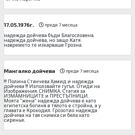
17.05.1976г.
преди 7 месеца
надежда дойчева бъди Благословена.
надежда дойчева, но защо Катя
навремето те изкарваше Грозна.
Мангалко дойчева
преди 7 месеца
!!! Полина Станчева Хамид и надежда
дойчева !!! Използвайте гугъл. Отиди на
Изображения. СНИМКА. Статия за
ИЗМАМНИЦИТЕ и ПРЕСТЪПНИЦИ.
Моята "жена" надежда дойчева е като
египетска богиня в тялото е стройна, а у
главата е Крокодил. Грозотио надежда
дойчева на тая снимка си бела като
сиренье.