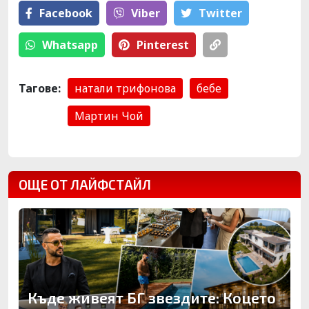
Facebook
Viber
Тwitter
Whatsapp
Pinterest
Тагове:
натали трифонова
бебе
Мартин Чой
ОЩЕ ОТ ЛАЙФСТАЙЛ
Къде живеят БГ звездите: Коцето