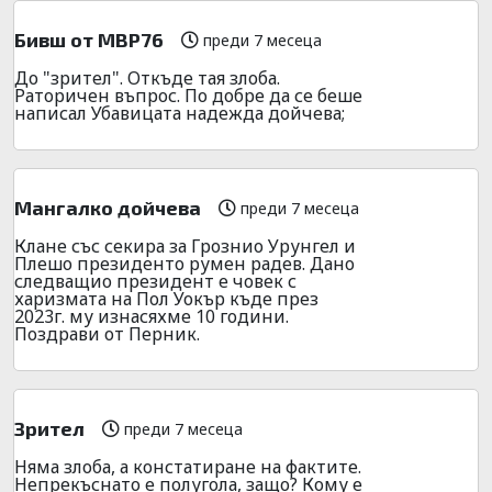
Бивш от МВР76
преди 7 месеца
До "зрител". Откъде тая злоба.
Раторичен въпрос. По добре да се беше
написал Убавицата надежда дойчева;
Мангалко дойчева
преди 7 месеца
Клане със секира за Грознио Урунгел и
Плешо президенто румен радев. Дано
следващио президент е човек с
харизмата на Пол Уокър къде през
2023г. му изнасяхме 10 години.
Поздрави от Перник.
Зрител
преди 7 месеца
Няма злоба, а констатиране на фактите.
Непрекъснато е полугола, защо? Кому е