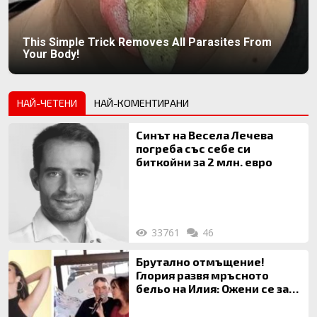
This Simple Trick Removes All Parasites From
Your Body!
НАЙ-ЧЕТЕНИ
НАЙ-КОМЕНТИРАНИ
Синът на Весела Лечева
погреба със себе си
биткойни за 2 млн. евро
33761
46
Брутално отмъщение!
Глория развя мръсното
бельо на Илия: Ожени се за
120 кг жена, заряза Симона,
за да гледа чуждо дете!