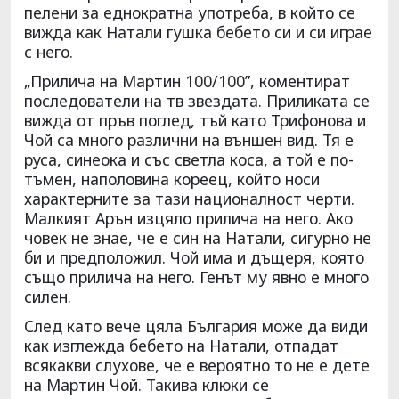
пелени за еднократна употреба, в който се
вижда как Натали гушка бебето си и си играе
с него.
„Прилича на Мартин 100/100”, коментират
последователи на тв звездата. Приликата се
вижда от пръв поглед, тъй като Трифонова и
Чой са много различни на външен вид. Тя е
руса, синеока и със светла коса, а той е по-
тъмен, наполовина кореец, който носи
характерните за тази националност черти.
Малкият Арън изцяло прилича на него. Ако
човек не знае, че е син на Натали, сигурно не
би и предположил. Чой има и дъщеря, която
също прилича на него. Генът му явно е много
силен.
След като вече цяла България може да види
как изглежда бебето на Натали, отпадат
всякакви слухове, че е вероятно то не е дете
на Мартин Чой. Такива клюки се