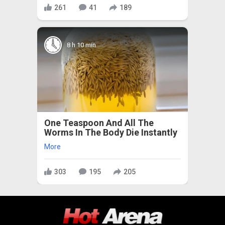
261
41
189
8 h 10 min
One Teaspoon And All The
Worms In The Body Die Instantly
More
303
195
205