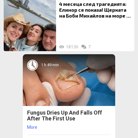
4 месеца след трагедията:
Елинор се показа! Щерката
на Боби Михайлов на море с
майка си
18130
7
1 h 49 min
Fungus Dries Up And Falls Off
After The First Use
More