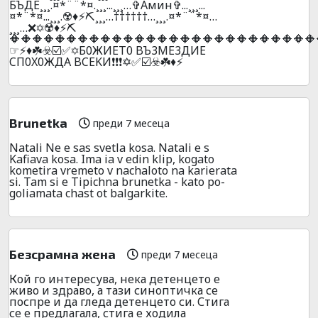
БЪДE¸¸¸.¤*¨¨*¤.¸¸¸...¸¸¸…✞Амин✞...¸¸¸...
¤*¨*¤...¸¸¸.☢️♦️⚡⛏️¸¸¸…††††††…¸¸¸.¤*¨¨*¤…
¸¸¸…❌✡️☢️♦️⚡⛏️
🔶🔶🔶🔶🔶🔶🔶🔶🔶🔶🔶🔶🔶🔶🔶🔶🔶🔶🔶🔶🔶🔶🔶🔶🔶🔶🔶
☞⚡♦️☘️☣️☑️✅✡️Б0ЖИET0 BЪ3ME3ДИE
CП0X0ЖДA BCEKИ❗❗❗✡️✅☑️☣️☘️♦️⚡
Brunetka
преди 7 месеца
Natali Ne e sas svetla kosa. Natali e s
Kafiava kosa. Ima ia v edin klip, kogato
kometira vremeto v nachaloto na karierata
si. Tam si e Tipichna brunetka - kato po-
goliamata chast ot balgarkite.
Безсрамна жена
преди 7 месеца
Кой го интересува, нека детенцето е
живо и здраво, а тази синоптичка се
поспре и да гледа детенцето си. Стига
се е предлагала, стига е ходила