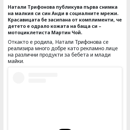
Натали Трифонова публикува първа снимка
на малкия си син Анди в социалните мрежи.
Красавицата бе засипана от комплименти, че
детето е одрало кожата на баща си –
мотоциклетиста Мартин Чой.
Откакто е родила, Натали Трифонова се
реализира много добре като рекламно лице
на различни продукти за бебета и млади
майки.