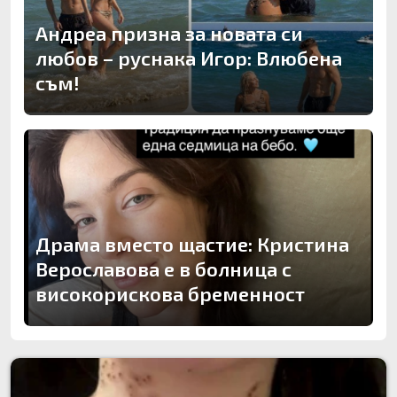
Андреа призна за новата си
любов – руснака Игор: Влюбена
съм!
Драма вместо щастие: Кристина
Верославова е в болница с
високорискова бременност