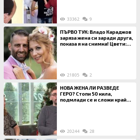
33362
9
ПЪРВО ТУК: Владо Караджов
заряза жена си заради друга,
показа я на снимка! Цвети:
Ти си фалшив герой!
21805
2
НОВА ЖЕНА ЛИ РАЗВЕДЕ
ГЕРО? Стопи 50 кила,
подмлади се и сложи край
на 20-годишен брак
20244
28