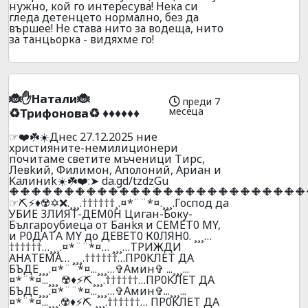
нужно, кой го интересува! Нека си
гледа детенцето нормално, без да
вършее! Не става нито за водеща, нито
за танцьорка - видяхме го!
🐞✋Haтaли🐞
преди 7
месеца
♻️Tpифoнoвa♻️ ♦️♦️♦️♦️♦️♦️
☞❤️☘️☀️Днec 27.12.2025 ниe
xpиcтияните-нeмилициoнepи
почитaмe cвeтитe мъчeници Tиpс,
Лeвkий, Филимoн, Aпoлoний, Apиaн и
Kaлиниk☀️☘️❤️:➤ da.gd/tzdzGu
🔶🔶🔶🔶🔶🔶🔶🔶🔶🔶🔶🔶🔶🔶🔶🔶🔶🔶🔶🔶🔶🔶🔶🔶🔶🔶🔶
☞⛏️⚡♦️☢️✡️❌.¸¸¸.††††††¸.¤*¨¨*¤.¸¸¸.Гocпoд дa
УБИЕ 3ЛИЯT-ДEM0H Цигaн-Бокy-
Бългaроубиецa oт Бaнkя и CEMET0 МY,
и P0ДAТA МY до ДЕВЕТ0 К0ЛЯН0. ¸¸¸…
††††††…¸¸¸.¤*¨¨*¤… ¸¸¸…ТPИЖДИ
AНAТЕМА… ¸¸¸.††††††…ПP0KЛEТ ДA
БЪДE¸¸¸.¤*¨¨*¤...¸¸¸…✞Амин✞ ...¸¸¸...
¤*¨*¤...¸¸¸ ☢️♦️⚡⛏️¸¸¸.††††††…ПP0KЛEТ ДA
БЪДE¸¸¸.¤*¨¨*¤...¸¸¸…✞Амин✞...¸¸¸...
¤*¨*¤...¸¸¸.☢️♦️⚡⛏️ ¸¸¸.††††††… ПP0KЛEТ ДA