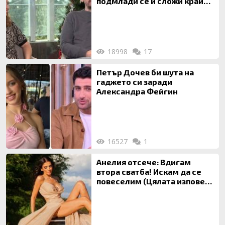
подмлади се и сложи край
на 20-годишен брак
18998
17
Петър Дочев би шута на
гаджето си заради
Александра Фейгин
16527
1
Анелия отсече: Вдигам
втора сватба! Искам да се
повеселим (Цялата изповед
ТУК)