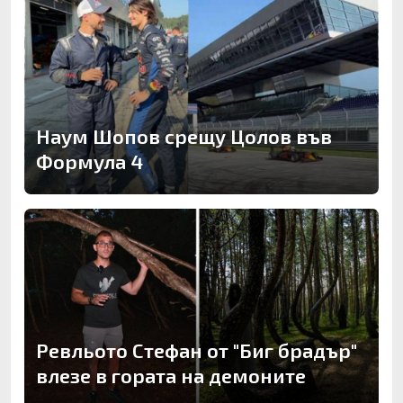
Наум Шопов срещу Цолов във
Формула 4
Ревльото Стефан от "Биг брадър"
влезе в гората на демоните