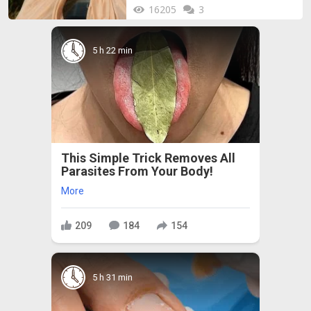
16205
3
5 h 22 min
This Simple Trick Removes All
Parasites From Your Body!
More
209
184
154
5 h 31 min