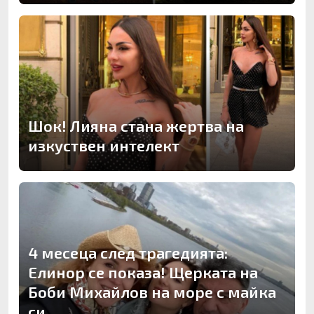
Шок! Лияна стана жертва на
изкуствен интелект
4 месеца след трагедията:
Елинор се показа! Щерката на
Боби Михайлов на море с майка
си