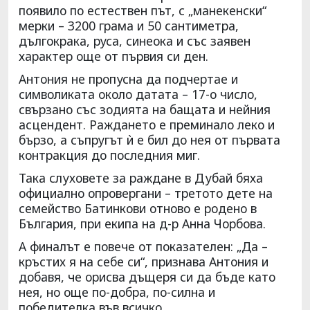
появило по естествен път, с „манекенски“
мерки – 3200 грама и 50 сантиметра,
дългокрака, руса, синеока и със заявен
характер още от първия си ден.
Антония не пропусна да подчертае и
символиката около датата – 17-о число,
свързано със зодията на бащата и нейния
асцендент. Раждането е преминало леко и
бързо, а съпругът ѝ е бил до нея от първата
контракция до последния миг.
Така слуховете за раждане в Дубай бяха
официално опровергани – третото дете на
семейство Батинкови отново е родено в
България, при екипа на д-р Анна Чорбова.
А финалът е повече от показателен: „Да –
кръстих я на себе си“, признава Антония и
добавя, че орисва дъщеря си да бъде като
нея, но още по-добра, по-силна и
победителка във всичко.