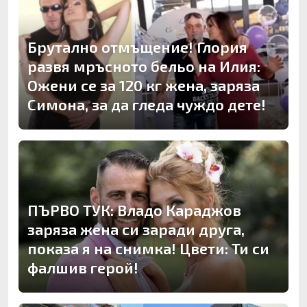
Брутално отмъщение! Глория
развя мръсното бельо на Илия:
Ожени се за 120 кг жена, заряза
Симона, за да гледа чуждо дете!
ПЪРВО ТУК: Владо Караджов
заряза жена си заради друга,
показа я на снимка! Цвети: Ти си
фалшив герой!