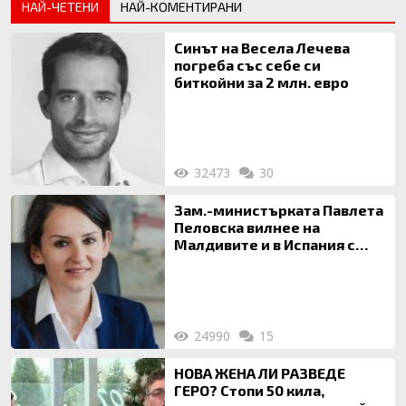
НАЙ-ЧЕТЕНИ
НАЙ-КОМЕНТИРАНИ
Синът на Весела Лечева
погреба със себе си
биткойни за 2 млн. евро
32473
30
Зам.-министърката Павлета
Пеловска вилнее на
Малдивите и в Испания с
богата любовница – брокер
на недвижими имоти
24990
15
НОВА ЖЕНА ЛИ РАЗВЕДЕ
ГЕРО? Стопи 50 кила,