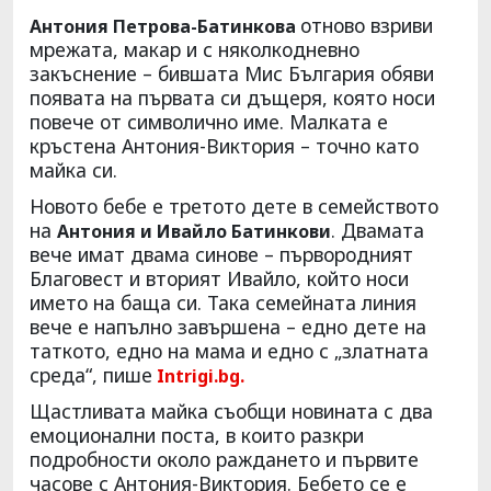
отново взриви
Антония Петрова-Батинкова
мрежата, макар и с няколкодневно
закъснение – бившата Мис България обяви
появата на първата си дъщеря, която носи
повече от символично име. Малката е
кръстена Антония-Виктория – точно като
майка си.
Новото бебе е третото дете в семейството
на
. Двамата
Антония и Ивайло Батинкови
вече имат двама синове – първородният
Благовест и вторият Ивайло, който носи
името на баща си. Така семейната линия
вече е напълно завършена – едно дете на
таткото, едно на мама и едно с „златната
среда“, пише
Intrigi.bg.
Щастливата майка съобщи новината с два
емоционални поста, в които разкри
подробности около раждането и първите
часове с Антония-Виктория. Бебето се е