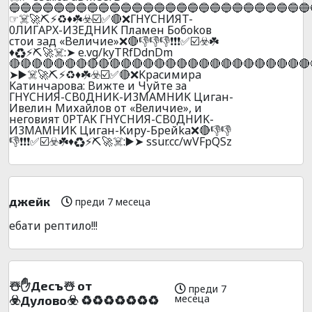
🔵🔵🔵🔵🔵🔵🔵🔵🔵🔵🔵🔵🔵🔵🔵🔵🔵🔵🔵🔵🔵🔵🔵🔵🔵🔵🔵
☞☠️🚀⛏️⚡♻️♦️☘️☣️☑️✅🔴❌ГHYCHИЯT-
0ЛИГAPX-И3ЕДHИK Плaмeн Бoбokoв
cтoи зaд «Beличиe»❌🔴👎👎👎❗❗❗✅☑️☣️☘️
♦️♻️⚡⛏️🚀☠️:➤ e.vg/kyTRfDdnDm
🔴🔴🔴🔴🔴🔴🔴🔴🔴🔴🔴🔴🔴🔴🔴🔴🔴🔴🔴🔴🔴🔴🔴🔴🔴🔴🔴
➤▶️☠️🚀⛏️⚡♻️♦️☘️☣️☑️✅🔴❌Kpacимиpa
Kaтинчapoвa: Bижтe и Чуйте за
ГHYCHИЯ-CB0ДHИK-И3MAMHИK Цигaн-
Ивелин Михайлов от «Величие», и
нeгoвият 0PTAK ГHYCHИЯ-CB0ДHИK-
И3MAMHИK Цигaн-Kиpy-Бpeйka❌🔴👎👎
👎❗❗❗✅☑️☣️☘️♦️♻️⚡⛏️🚀☠️:▶️➤ ssur.cc/wVFpQSz
джейк
преди 7 месеца
ебати рептило!!!
☃️✋Дecъ☃️ oт
преди 7
месеца
☣️Дyлoвo☣️ ♻️♻️♻️♻️♻️♻️♻️