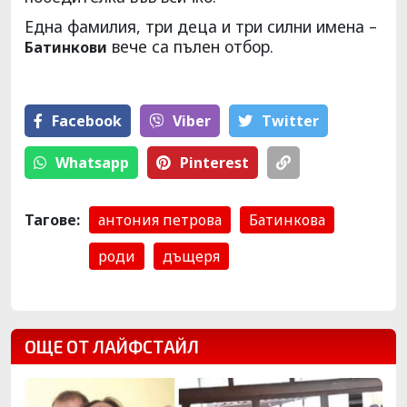
Една фамилия, три деца и три силни имена –
вече са пълен отбор.
Батинкови
Facebook
Viber
Тwitter
Whatsapp
Pinterest
Тагове:
антония петрова
Батинкова
роди
дъщеря
ОЩЕ ОТ ЛАЙФСТАЙЛ