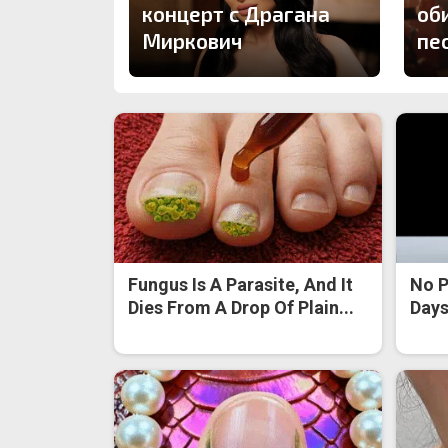
концерт с Драгана
об
Миркович
пе
Fungus Is A Parasite, And It
No P
Dies From A Drop Of Plain...
Days 