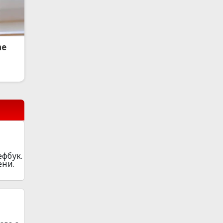
he
ефбук.
ени.