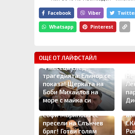
Facebook
Viber
Тwitte
Whatsapp
Pinterest
ОЩЕ ОТ ЛАЙФСТАЙЛ
4 месеца след
трагедията: Елинор се
Не
показа! Щерката на
Ле
Боби Михайлов на
па
море с майка си
Ди
Софи Маринова се
Хо
пресели на Слънчев
СК
бряг! Готви голям
Ро