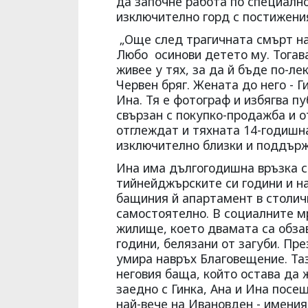
да започне работа по специалн
изключително горд с постижения
„Още след трагичната смърт на 
Любо осинови детето му. Тогава
живее у тях, за да й бъде по-ле
Червен бряг. Жената до него - Г
Ина. Тя е фотограф и избягва пу
свързан с покупко-продажба и о
отглеждат и тяхната 14-годишна
изключително близки и поддърж
Ина има дългогодишна връзка с
тийнейджърските си години и на
бащиния й апартамент в столичн
самостоятелно. В социалните м
жилище, което двамата са обза
години, белязани от загуби. Пре
умира навръх Благовещение. Таз
неговия баща, който остава да 
заедно с Гинка, Ана и Ина посе
най-вече на Ивановден - имения