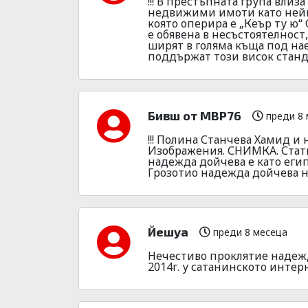
!!! В престъпната група влиз
недвижими имоти като нейна
която оперира е „Кеър ту ю“
е обявена в несъстоятелност,
ширят в голяма къща под нае
поддържат този висок станда
Бивш от МВР76
преди 8 
!!! Полина Станчева Хамид и 
Изображения. СНИМКА. Ста
надежда дойчева е като египе
Грозотио надежда дойчева на
Йешуа
преди 8 месеца
Нечестиво проклятие надеж
2014г. у сатанинското интер