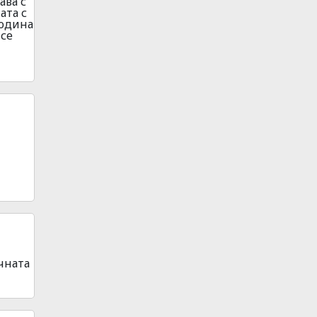
ава с
ата с
година
 се
чната