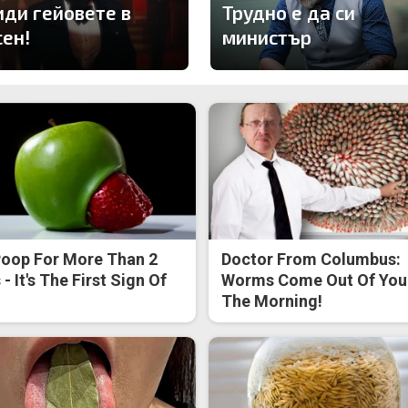
иди гейовете в
Трудно е да си
сен!
министър
oop For More Than 2
Doctor From Columbus:
- It's The First Sign Of
Worms Come Out Of You 
The Morning!