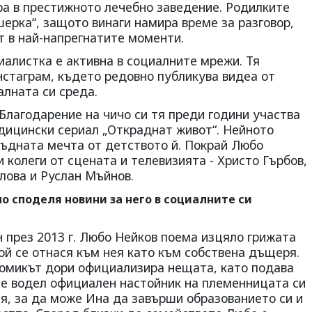
ра в престижното лечебно заведение. Родилките
ерка“, защото винаги намира време за разговор,
т в най-напрегнатите моменти.
алистка е активна в социалните мрежи. Тя
нстаграм, където редовно публикува видеа от
алната си среда.
Благодарение на чичо си тя преди години участва
едицински сериал „Откраднат живот“. Нейното
бъдната мечта от детството й. Покрай Любо
 колеги от сцената и телевизията - Христо Гърбов,
лова и Руслан Мъйнов.
но споделя новини за него в социалните си
 през 2013 г. Любо Нейков поема изцяло грижата
ой се отнася към нея като към собствена дъщеря.
омикът дори официализира нещата, като подава
се водел официален настойник на племенницата си
ия, за да може Ина да завърши образованието си и