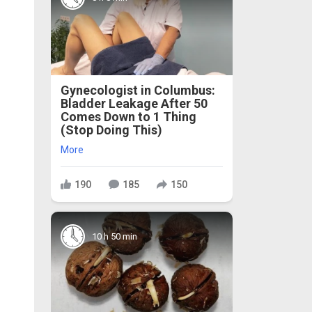
Gynecologist in Columbus:
Bladder Leakage After 50
Comes Down to 1 Thing
(Stop Doing This)
More
190
185
150
10 h 50 min