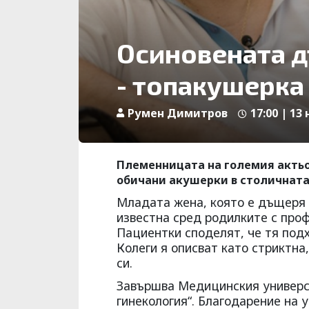
Осиновената 
- топакушерка
Румен Димитров
17:00 | 13 
Племенницата на големия актьо
обичани акушерки в столичната
Младата жена, която е дъщеря н
известна сред родилките с про
Пациентки споделят, че тя подх
Колеги я описват като стриктна
си.
Завършва Медицинския универси
гинекология“. Благодарение на 