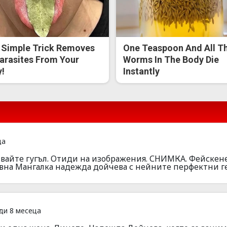
 Simple Trick Removes
One Teaspoon And All T
Parasites From Your
Worms In The Body Die
!
Instantly
ца
ползвайте гугъл. Отиди на изображения. СНИМКА. Фейскен
ъвна Мангалка надежда дойчева с нейните перфектни г
ди 8 месеца