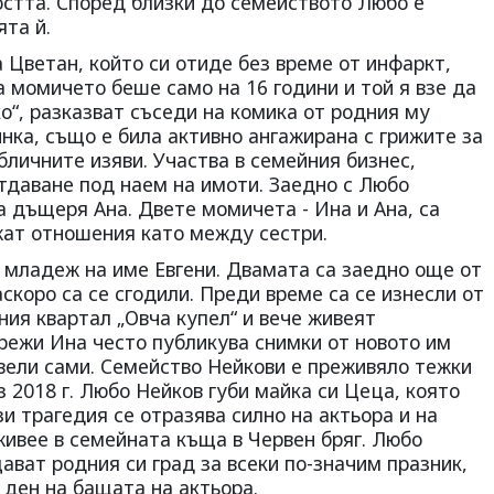
остта. Според близки до семейството Любо е
та й.
Цветан, който си отиде без време от инфаркт,
 момичето беше само на 16 години и той я взе да
ко“, разказват съседи на комика от родния му
инка, също е била активно ангажирана с грижите за
бличните изяви. Участва в семейния бизнес,
тдаване под наем на имоти. Заедно с Любо
 дъщеря Ана. Двете момичета - Ина и Ана, са
ат отношения като между сестри.
 младеж на име Евгени. Двамата са заедно още от
скоро са се сгодили. Преди време са се изнесли от
ия квартал „Овча купел“ и вече живеят
режи Ина често публикува снимки от новото им
вели сами. Семейство Нейкови е преживяло тежки
з 2018 г. Любо Нейков губи майка си Цеца, която
и трагедия се отразява силно на актьора и на
живее в семейната къща в Червен бряг. Любо
щават родния си град за всеки по-значим празник,
 ден на бащата на актьора.