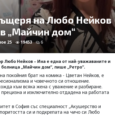
дъщеря на Любо Нейков
 в „Майчин дом“
ное 25
19453
6
р Любо Нейков – Ина е една от най-уважаваните и
 болница „Майчин дом“, пише „Ретро“.
а покойния брат на комика - Цветан Нейков, е
фесионализма и човечното си отношение.
ожда към всяка жена с уважение и разбиране.
, прецизна и изключително отдадена на работата
тет в София със специалност „Акушерство и
упоритостта си и подкрепата на чичо си Любо