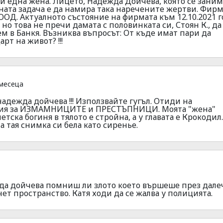
а и една жена. Лицето, Надежда Дойчева, която се заним
та задача е да намира така наречените жертви. Фирм
 ООД. Актуалното състояние на фирмата към 12.10.2021 
 но това не пречи дамата с половинката си, Стоян К., да
м в Банкя. Възниква въпросът: От къде имат пари да
рт на живот? !!!
месеца
надежда дойчева !!! Използвайте гугъл. Отиди на
тия за ИЗМАМНИЦИТЕ и ПРЕСТЪПНИЦИ. Моята "жена"
тска богиня в тялото е стройна, а у главата е Крокодил.
 тая снимка си бела като сиренье.
да дойчева помниш ли злото което вършеше през дале
нет пространство. Катя ходи да се жалва у полицията.