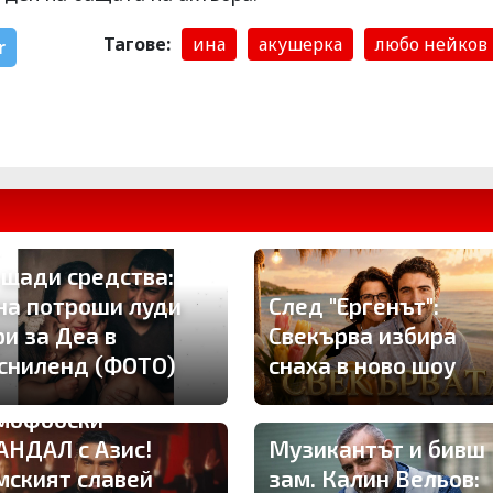
Тагове:
ина
акушерка
любо нейков
r
 щади средства:
на потроши луди
След "Ергенът":
ри за Деа в
Свекърва избира
сниленд (ФОТО)
снаха в ново шоу
мофобски
АНДАЛ с Азис!
Музикантът и бивш
мският славей
зам. Калин Вельов: