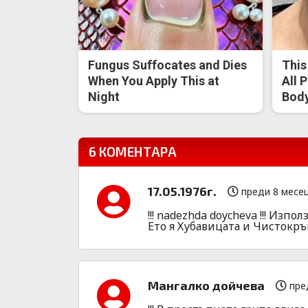
Fungus Suffocates and Dies
This
When You Apply This at
All 
Night
Body
6 КОМЕНТАРА
17.05.1976г.
преди 8 месе
!!! nadezhda doycheva !!! Из
Ето я Хубавицата и Чистокр
Мангалко дойчева
пре