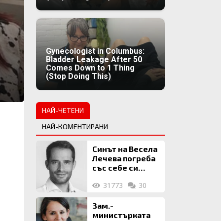
Gynecologist in Columbus:
Bladder Leakage After 50
Comes Down to 1 Thing
(Stop Doing This)
НАЙ-ЧЕТЕНИ
НАЙ-КОМЕНТИРАНИ
Синът на Весела
Лечева погреба
със себе си
биткойни за 2
31773
30
млн. евро
Зам.-
министърката