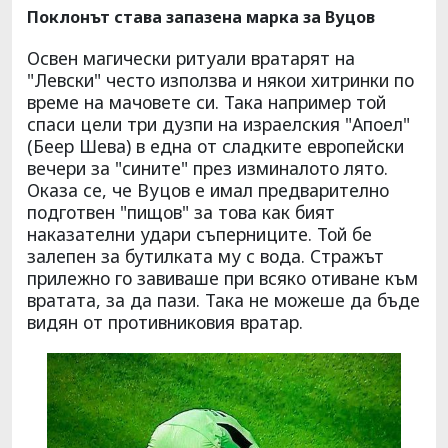
Поклонът става запазена марка за Вуцов
Освен магически ритуали вратарят на
"Левски" често използва и някои хитринки по
време на мачовете си. Така например той
спаси цели три дузпи на израелския "Апоел"
(Беер Шева) в една от сладките европейски
вечери за "сините" през изминалото лято.
Оказа се, че Вуцов е имал предварително
подготвен "пищов" за това как бият
наказателни удари съперниците. Той бе
залепен за бутилката му с вода. Стражът
прилежно го завиваше при всяко отиване към
вратата, за да пази. Така не можеше да бъде
видян от противниковия вратар.