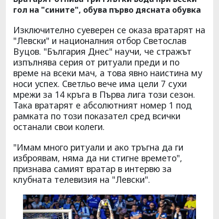
гол на "сините", обува първо дясната обувка
Изключително суеверен се оказа вратарят на
"Левски" и националния отбор Светослав
Вуцов. "България Днес" научи, че стражът
изпълнява серия от ритуали преди и по
време на всеки мач, а това явно наистина му
носи успех. Светльо вече има цели 7 сухи
мрежи за 14 кръга в Първа лига този сезон.
Така вратарят е абсолютният номер 1 под
рамката по този показател сред всички
останали свои колеги.
"Имам много ритуали и ако тръгна да ги
изброявам, няма да ни стигне времето",
признава самият вратар в интервю за
клубната телевизия на "Левски".