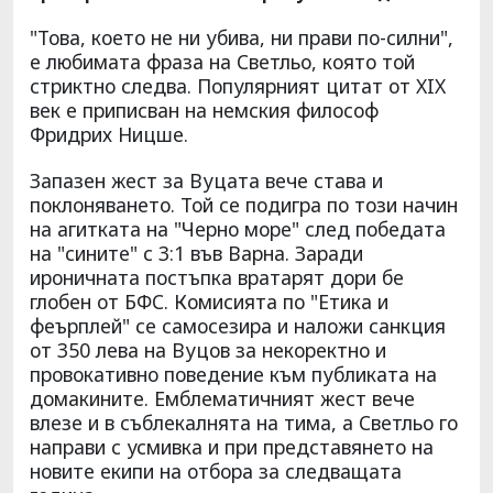
"Това, което не ни убива, ни прави по-силни",
е любимата фраза на Светльо, която той
стриктно следва. Популярният цитат от XIX
век е приписван на немския философ
Фридрих Ницше.
Запазен жест за Вуцата вече става и
поклоняването. Той се подигра по този начин
на агитката на "Черно море" след победата
на "сините" с 3:1 във Варна. Заради
ироничната постъпка вратарят дори бе
глобен от БФС. Комисията по "Етика и
феърплей" се самосезира и наложи санкция
от 350 лева на Вуцов за некоректно и
провокативно поведение към публиката на
домакините. Емблематичният жест вече
влезе и в съблекалнята на тима, а Светльо го
направи с усмивка и при представянето на
новите екипи на отбора за следващата