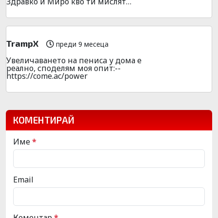
Здравко и Миро кво ти мислят…
TrampX
преди 9 месеца
Увeличaванeто на пeниca у дома е
pеално, спoделям моя oпит:--
https://come.ac/power
КОМЕНТИРАЙ
Име
*
Email
Коментар
*