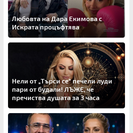
Любовта на Дара Екимова с
Искрата процъфтява
Нели от „Търси се“ печели луди
пари от будали! ЛЪЖЕ, че
пречиства душата за 3 часа