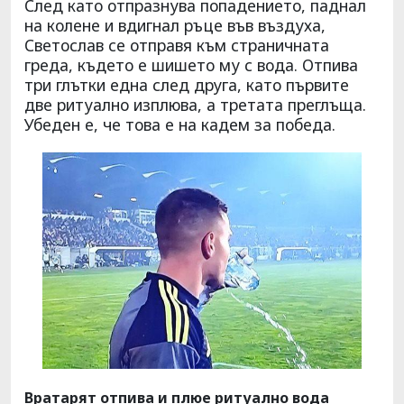
След като отпразнува попадението, паднал
на колене и вдигнал ръце във въздуха,
Светослав се отправя към страничната
греда, където е шишето му с вода. Отпива
три глътки една след друга, като първите
две ритуално изплюва, а третата преглъща.
Убеден е, че това е на кадем за победа.
Вратарят отпива и плюе ритуално вода