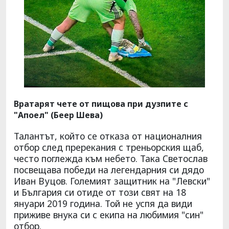
Вратарят чете от пищова при дузпите с
"Апоел" (Беер Шева)
Талантът, който се отказа от националния
отбор след пререкания с треньорския щаб,
често поглежда към небето. Така Светослав
посвещава победи на легендарния си дядо
Иван Вуцов. Големият защитник на "Левски"
и България си отиде от този свят на 18
януари 2019 година. Той не успя да види
приживе внука си с екипа на любимия "син"
отбор.