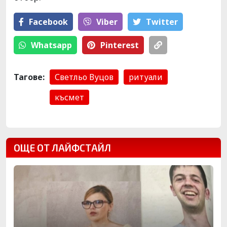
Facebook
Viber
Тwitter
Whatsapp
Pinterest
Тагове:
Светльо Вуцов
ритуали
късмет
ОЩЕ ОТ ЛАЙФСТАЙЛ