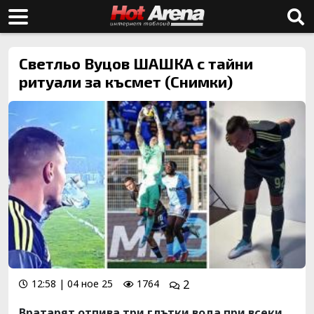
Светльо Вуцов ШАШКА с тайни
ритуали за късмет (Снимки)
12:58 | 04 ное 25
1764
2
Вратарят отпива три глътки вода при всеки