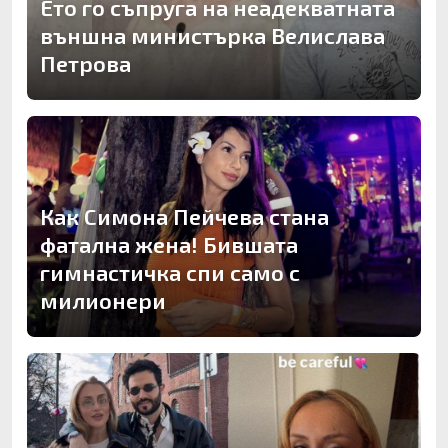
Ето го съпруга на неадекватната
външна министърка Велислава
Петрова
Как Симона Пейчева стана
фатална жена! Бившата
гимнастичка спи само с
милионери