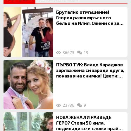
Брутално отмъщение!
Глория развя мръсното
бельо на Илия: Ожени се за
120 кг жена, заряза Симона,
за да гледа чуждо дете!
36673
19
ПЪРВО ТУК: Владо Караджов
заряза жена си заради друга,
показа я на снимка! Цвети:
Ти си фалшив герой!
23786
9
НОВА ЖЕНА ЛИ РАЗВЕДЕ
ГЕРО? Стопи 50 кила,
подмлади се и сложи край