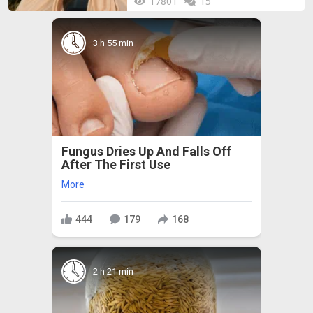
17801
15
3 h 55 min
Fungus Dries Up And Falls Off
After The First Use
More
444
179
168
2 h 21 min