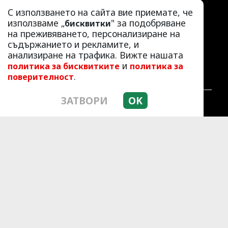
ЛАЙФСТАЙЛ
С използването на сайта вие приемате, че
ЛЮБОПИТНО
използваме „
" за подобряване
бисквитки
на преживяването, персонализиране на
СКАНДАЛИ
съдържанието и рекламите, и
АЗ, ЖЕНАТА
анализиране на трафика. Вижте нашата
ПОД ПРИЦЕЛ
и
политика за бисквитките
политика за
ХИП ХОП
.
поверителност
ЗАТВОРИ
OK
© 2010 - 2026 | HotArena.net. Всички права
запазени.
РЕКЛАМА
КОНТАКТИ
ОБЩИ УСЛОВИЯ
ПОЛИТИКА ЗА ПОВЕРИТЕЛНОСТ
ПОЛИТИКА ЗА БИСКВИТКИТЕ