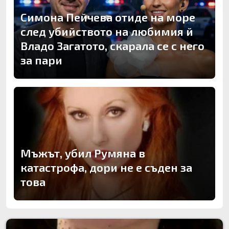
Симона Пейчева отиде на море
след убийството на любимия й
Владо Загатото, скарала се с него
за пари
Мъжът, убил Румяна в
катастрофа, дори не е съден за
това