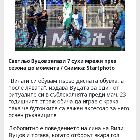
Светльо Вуцов запази 7 сухи мрежи през
сезона до момента / Снимка: Startphoto
"Винаги си обувам първо дясната обувка, а
после лявата", издава Вуцата за един от
ритуалите си в съблекалнята преди мач. 23-
годишният страж обича да играе с крака,
така че бутонките са важен аксесоар за него
освен ръкавиците.
Любопитно е поведението на сина на Вили
Вуцов и тогава, когато отборът вкара гол.