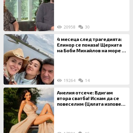
на 20-годишен брак
20958
30
4 месеца след трагедията:
Елинор се показа! Щерката
на Боби Михайлов на море с
майка си
19264
14
Анелия отсече: Вдигам
втора сватба! Искам да се
повеселим (Цялата изповед
ТУК)