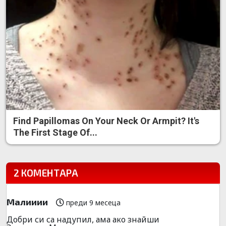
Find Papillomas On Your Neck Or Armpit? It's
The First Stage Of...
2 КОМЕНТАРА
Малииии
преди 9 месеца
Добри си са надупил, ама ако знайши