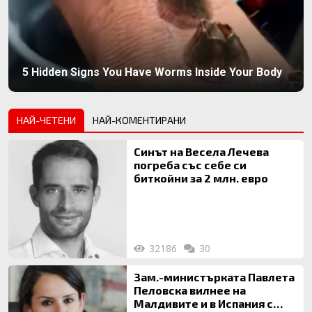
5 Hidden Signs You Have Worms Inside Your Body
НАЙ-ЧЕТЕНИ
НАЙ-КОМЕНТИРАНИ
Синът на Весела Лечева
погреба със себе си
биткойни за 2 млн. евро
32186
30
Зам.-министърката Павлета
Пеловска вилнее на
Малдивите и в Испания с