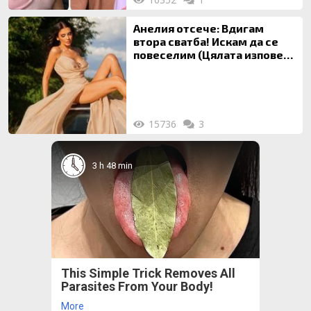
Анелия отсече: Вдигам
втора сватба! Искам да се
повеселим (Цялата изповед
ТУК)
15736
3
3 h 48 min
This Simple Trick Removes All
Parasites From Your Body!
More