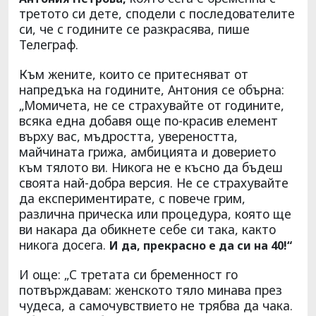
третото си дете, сподели с последователите
си, че с годините се разкрасява, пише
Телеграф.
Към жените, които се притесняват от
напредъка на годините, Антония се обърна:
„Момичета, не се страхувайте от годините,
всяка една добавя още по-красив елемент
върху вас, мъдростта, увереността,
майчината грижа, амбицията и доверието
към тялото ви. Никога не е късно да бъдеш
своята най-добра версия. Не се страхувайте
да експериментирате, с повече грим,
различна прическа или процедура, която ще
ви накара да обикнете себе си така, както
никога досега.
И да, прекрасно е да си на 40!“
И още: „С третата си бременност го
потвърждавам: женското тяло минава през
чудеса, а самочувствието не трябва да чака.