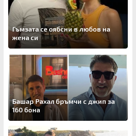
Гъмзата се оябсни в любов на
жена си
Башар Рахал бръмчи с джип за
160 бона