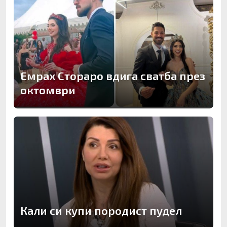
Емрах Стораро вдига сватба през
октомври
Кали си купи породист пудел