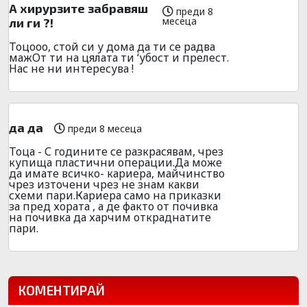
А хирурзите забравяш
преди 8
месеца
ли ги ?!
Тоцооо, стой си у дома да ти се радва
мажОт ти на цялата ти ‘убост и прелест.
Нас не ни интересува !
да да
преди 8 месеца
Тоца - С годините се разкрасявам, чрез
купища пластични операции.Да може
да имате всичко- кариера, майчинство
чрез източени чрез не знам какви
схеми пари.Кариера само на приказки
за пред хората , а де факто от почивка
на почивка да харчим откраднатите
пари.
КОМЕНТИРАЙ