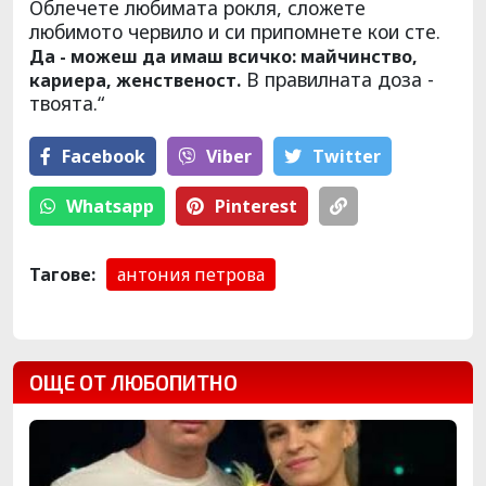
Облечете любимата рокля, сложете
любимото червило и си припомнете кои сте.
Да - можеш да имаш всичко: майчинство,
В правилната доза -
кариера, женственост.
твоята.“
Facebook
Viber
Тwitter
Whatsapp
Pinterest
Тагове:
антония петрова
ОЩЕ ОТ ЛЮБОПИТНО