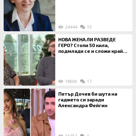
богата любовница – брокер
на недвижими имоти
24444
15
НОВА ЖЕНА ЛИ РАЗВЕДЕ
ГЕРО? Стопи 50 кила,
подмлади се и сложи край
на 20-годишен брак
18606
17
Петър Дочев би шута на
гаджето си заради
Александра Фейгин
16352
1