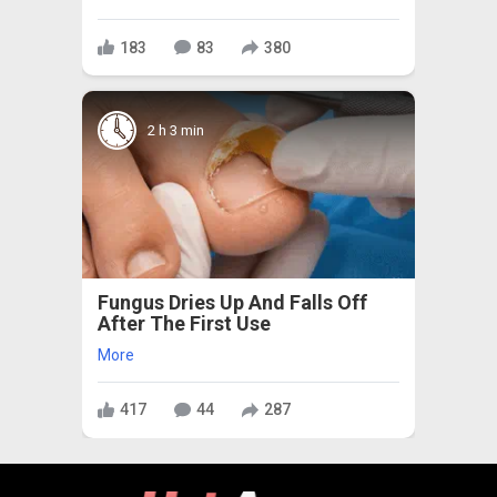
183
83
380
2 h 3 min
Fungus Dries Up And Falls Off
After The First Use
More
417
44
287