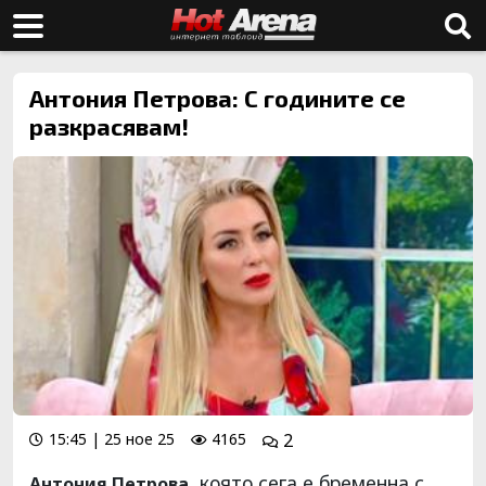
Антония Петрова: С годините се
разкрасявам!
15:45 | 25 ное 25
4165
2
която сега е бременна с
Антония Петрова,