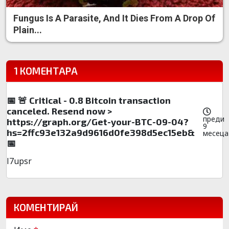
Fungus Is A Parasite, And It Dies From A Drop Of
Plain...
1 КОМЕНТАРА
📅 🚨 Critical - 0.8 Bitcoin transaction
canceled. Resend now >
преди
https://graph.org/Get-your-BTC-09-04?
9
hs=2ffc93e132a9d9616d0fe398d5ec15eb&
месеца
📅
l7upsr
КОМЕНТИРАЙ