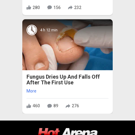
280
156
232
4 h 12 min
Fungus Dries Up And Falls Off
After The First Use
More
460
89
276