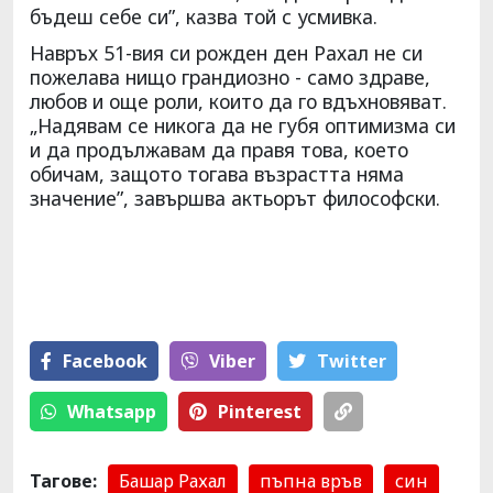
бъдеш себе си”, казва той с усмивка.
Навръх 51-вия си рожден ден Рахал не си
пожелава нищо грандиозно - само здраве,
любов и още роли, които да го вдъхновяват.
„Надявам се никога да не губя оптимизма си
и да продължавам да правя това, което
обичам, защото тогава възрастта няма
значение”, завършва актьорът философски.
Facebook
Viber
Тwitter
Whatsapp
Pinterest
Тагове:
Башар Рахал
пъпна връв
син