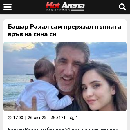
Башар Рахал сам прерязал пъпната
връв на сина си
17:00 | 26 окт 25
3171
1
Башар Рахал отбеляза 51-вия си рожден ден