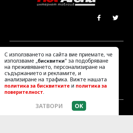
ЛАЙФСТАЙЛ
С използването на сайта вие приемате, че
ЛЮБОПИТНО
използваме „
" за подобряване
бисквитки
на преживяването, персонализиране на
СКАНДАЛИ
съдържанието и рекламите, и
АЗ, ЖЕНАТА
анализиране на трафика. Вижте нашата
ПОД ПРИЦЕЛ
и
политика за бисквитките
политика за
ХИП ХОП
.
поверителност
ЗАТВОРИ
OK
© 2010 - 2026 | HotArena.net. Всички права
запазени.