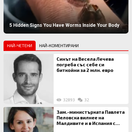
5 Hidden Signs You Have Worms Inside Your Body
НАЙ-ЧЕТЕНИ
НАЙ-КОМЕНТИРАНИ
Синът на Весела Лечева
погреба със себе си
биткойни за 2 млн. евро
32893
32
Зам.-министърката Павлета
Пеловска вилнее на
Малдивите и в Испания с
богата любовница – брокер