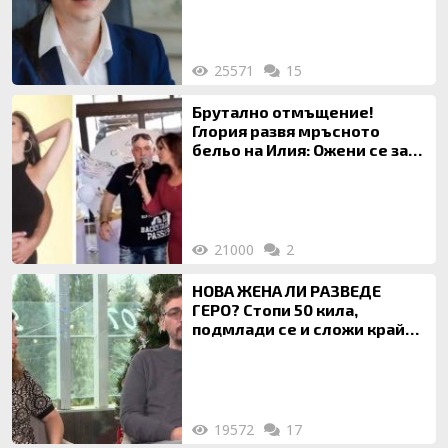
на недвижими имоти
25571
15
Брутално отмъщение!
Глория развя мръсното
бельо на Илия: Ожени се за
120 кг жена, заряза Симона,
за да гледа чуждо дете!
21000
2
НОВА ЖЕНА ЛИ РАЗВЕДЕ
ГЕРО? Стопи 50 кила,
подмлади се и сложи край
на 20-годишен брак
19572
17