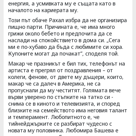
енергия, а усмивката му е същата като в
началото на кариерата му.
Този път обаче Рахал избра да не организира
пищно парти. Причината е, че има много
грижи около бебето и предпочита да се
наслади на спокойствието в дома си. „Сега
ми е по-хубаво да бъда с любимите си хора.
Купоните могат да почакат”, споделя той.
Макар че празникът е бил тих, телефонът на
артиста е прегрял от поздравления – от
колеги, фенове, от двете му дъщери, които,
макар че са далеч в Америка, не са
пропуснали да му честитят. Голямата вече
върви уверено по стъпките на татко си -
снима се в киното и телевизията, и според
близките на семейството има неговия талант
и темперамент. Любопитното е, че
тийнейджърките се разбират чудесно с
новата му половинка. Любомира Башева е