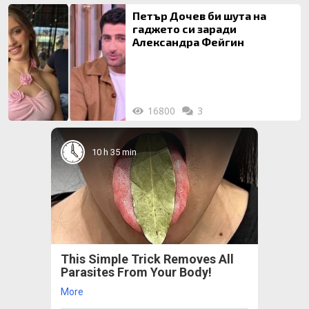
Петър Дочев би шута на
гаджето си заради
Александра Фейгин
16800
3
10 h 35 min
This Simple Trick Removes All
Parasites From Your Body!
More