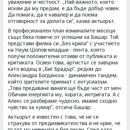
уважение и честност. „Най-важното, което
искам да му предам, е да бъде добър човек.
Да помага, да е кавалер и да поема
отговорност за делата си”, казва актьорът.
В професионален план изминалите месеци
също бяха повече от успешни за Башар. Той
представи филма си „Без крила” с участието
на Наум Шопов-младши - лента, която
получи положителни отзиви от публиката и
критиката. Освен това, артистът се завърна
като водещ в „Биг Брадър”, редом до
Александра Богданска - динамичен тандем,
който зрителите приемат с ентусиазъм.
„Това предаване винаги ще бъде част от мен.
Обичам енергията му, хората, интригата. А с
Алекс се разбираме чудесно, имаме сходно
чувство за хумор”, отсича Башар.
Актьорът е известен с това, че не се
страхува от предизвикателства и не крие, че
пътят му невинаги е бил лесен. След като