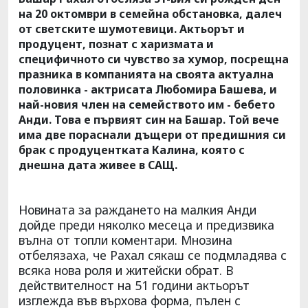
на 20 октомври в семейна обстановка, далеч
от светските шумотевици. Актьорът и
продуцент, познат с харизмата и
специфичното си чувство за хумор, посрещна
празника в компанията на своята актуална
половинка - актрисата Любомира Башева, и
най-новия член на семейството им - бебето
Анди. Това е първият син на Башар. Той вече
има две пораснали дъщери от предишния си
брак с продуцентката Калина, която с
днешна дата живее в САЩ.
Новината за раждането на малкия Анди
дойде преди няколко месеца и предизвика
вълна от топли коментари. Мнозина
отбелязаха, че Рахал сякаш се подмладява с
всяка нова роля и житейски обрат. В
действителност на 51 години актьорът
изглежда във върхова форма, пълен с