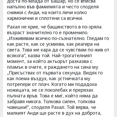
доста по-млада от Башар, но се вписва
напълно във фамилията и често споделя
снимки с Анди, на които личи колко
хармонични и сплотени са всички.
Рахал не крие, че бащинството в по-зряла
възраст значително го е променило.
„Изживявам всичко по-съзнателно. Гледам го
как расте, как се усмихва, как реагира на
света. Това ме кара да се чувствам по-жив от
всякога”, казва той. Най-трогателният
момент, за който актьорът разказва с
пламък в очите, е раждането на сина му.
„Присъствах от първата секунда. Видях го
как поема въздух, как устничката му
потрепери от плач. Когато ми подадоха
ножицата, не се поколебах и прерязах
пъпната връв. Това е миг, който няма да
забравя никога. Толкова силен, толкова
човешки!”, споделя Рахал. Той вярва, че
малкият Анди ще расте в дух на доброта,