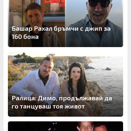
Башар Рахал бръмчи с джип за
160 бона
Ралица: Димо, продължавай да
го танцуваш тоя живот