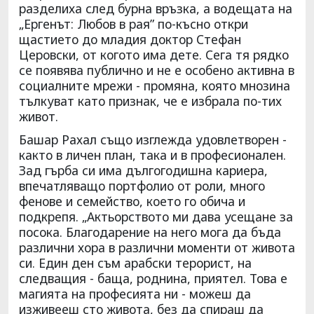
разделиха след бурна връзка, а водещата на
„Ергенът: Любов в рая” по-късно откри
щастието до младия доктор Стефан
Церовски, от когото има дете. Сега тя рядко
се появява публично и не е особено активна в
социалните мрежи - промяна, която мнозина
тълкуват като признак, че е избрала по-тих
живот.
Башар Рахал също изглежда удовлетворен -
както в личен план, така и в професионален.
Зад гърба си има дългогодишна кариера,
впечатляващо портфолио от роли, много
фенове и семейство, което го обича и
подкрепя. „Актьорството ми дава усещане за
посока. Благодарение на него мога да бъда
различни хора в различни моменти от живота
си. Един ден съм арабски терорист, на
следващия - баща, роднина, приятел. Това е
магията на професията ни - можеш да
изживееш сто живота, без да спираш да