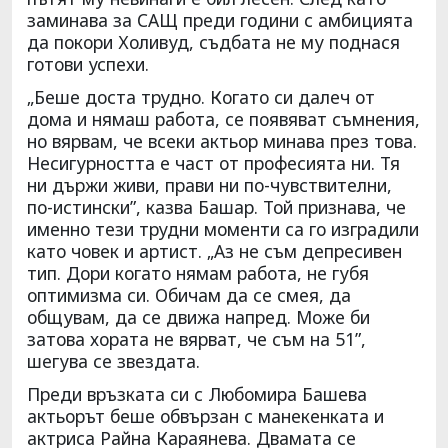
заминава за САЩ преди години с амбицията
да покори Холивуд, съдбата не му поднася
готови успехи.
„Беше доста трудно. Когато си далеч от
дома и нямаш работа, се появяват съмнения,
но вярвам, че всеки актьор минава през това.
Несигурността е част от професията ни. Тя
ни държи живи, прави ни по-чувствителни,
по-истински”, казва Башар. Той признава, че
именно тези трудни моменти са го изградили
като човек и артист. „Аз не съм депресивен
тип. Дори когато нямам работа, не губя
оптимизма си. Обичам да се смея, да
общувам, да се движа напред. Може би
затова хората не вярват, че съм на 51”,
шегува се звездата.
Преди връзката си с Любомира Башева
актьорът беше обвързан с манекенката и
актриса Райна Караянева. Двамата се