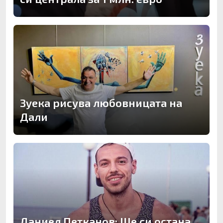
Зуека рисува любовницата на
Дали
Даниел Петканов: Ще си остана