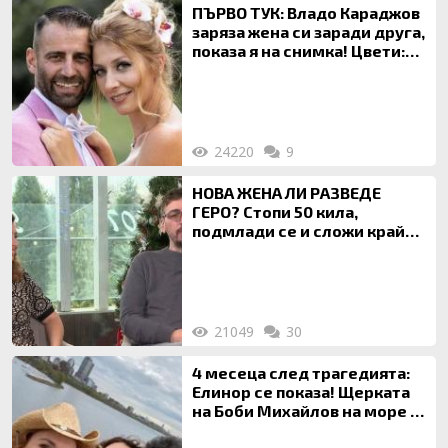
ПЪРВО ТУК: Владо Караджов
заряза жена си заради друга,
показа я на снимка! Цвети:
Ти си фалшив герой!
24220
9
НОВА ЖЕНА ЛИ РАЗВЕДЕ
ГЕРО? Стопи 50 кила,
подмлади се и сложи край
на 20-годишен брак
21049
30
4 месеца след трагедията:
Елинор се показа! Щерката
на Боби Михайлов на море с
майка си