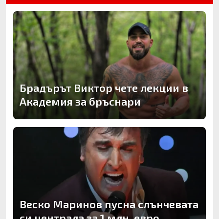
Брадърът Виктор чете лекции в
Академия за бръснари
Веско Маринов пусна слънчевата
си централа за 1 млн. евро