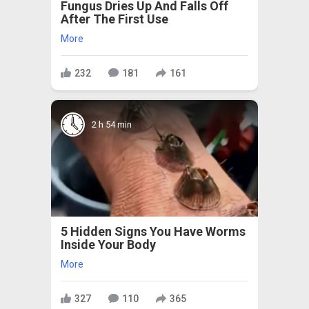
Fungus Dries Up And Falls Off
After The First Use
More
232
181
161
2 h 54 min
5 Hidden Signs You Have Worms
Inside Your Body
More
327
110
365