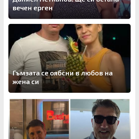
вечен ерген
Гъмзата се оябсни в любов на
жена си