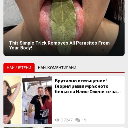
This Simple Trick Removes All Parasites From
Your Body!
НАЙ-ЧЕТЕНИ
НАЙ-КОМЕНТИРАНИ
Брутално отмъщение!
Глория развя мръсното
бельо на Илия: Ожени се за
120 кг жена, заряза Симона,
за да гледа чуждо дете!
37247
19