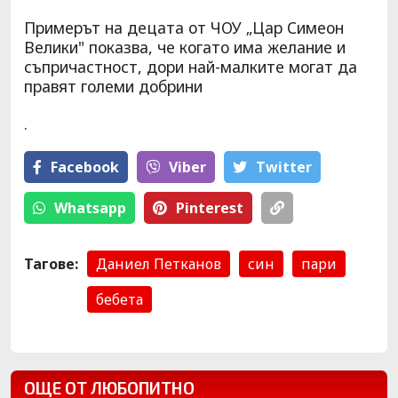
Примерът на децата от ЧОУ „Цар Симеон
Велики" показва, че когато има желание и
съпричастност, дори най-малките могат да
правят големи добрини
.
Facebook
Viber
Тwitter
Whatsapp
Pinterest
Тагове:
Даниел Петканов
син
пари
бебета
ОЩЕ ОТ ЛЮБОПИТНО