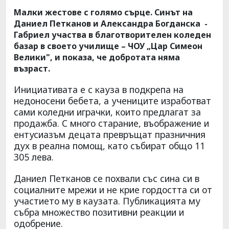
Малки жестове с голямо сърце. Синът на
Даниел Петканов и Александра Богданска -
Габриел участва в благотворителен коледен
базар в своето училище – ЧОУ „Цар Симеон
Велики", и показа, че добротата няма
възраст.
Инициативата е с кауза в подкрепа на
недоносени бебета, а учениците изработват
сами коледни играчки, които предлагат за
продажба. С много старание, въображение и
ентусиазъм децата превръщат празничния
дух в реална помощ, като събират общо 11
305 лева.
Даниел Петканов се похвали със сина си в
социалните мрежи и не крие гордостта си от
участието му в каузата. Публикацията му
събра множество позитивни реакции и
одобрение.