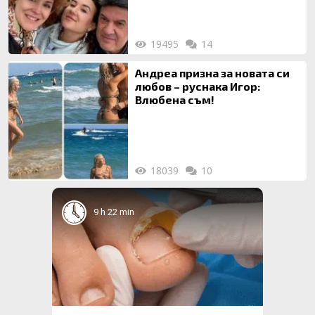
19495
14
Андреа призна за новата си
любов – руснака Игор:
Влюбена съм!
18039
10
9 h 22 min