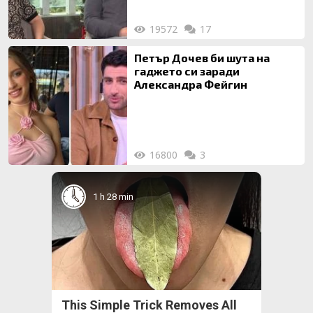
19572
17
Петър Дочев би шута на
гаджето си заради
Александра Фейгин
16800
3
1 h 28 min
This Simple Trick Removes All