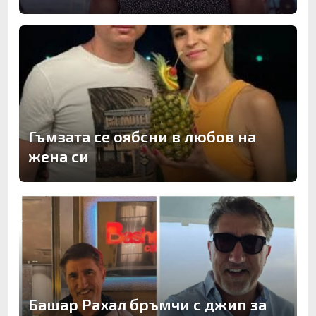
Гъмзата се оябсни в любов на
жена си
Башар Рахал бръмчи с джип за