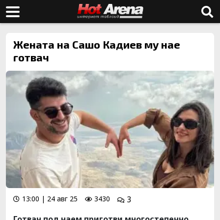
Жената на Сашо Кадиев му нае
готвач
13:00 | 24 авг 25
3430
3
Готвач под наем приготви многостепенно