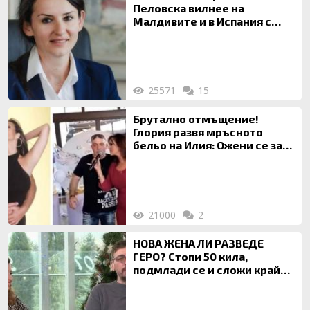
Пеловска вилнее на
Малдивите и в Испания с
богата любовница – брокер
на недвижими имоти
25571
15
Брутално отмъщение!
Глория развя мръсното
бельо на Илия: Ожени се за
120 кг жена, заряза Симона,
за да гледа чуждо дете!
21000
2
НОВА ЖЕНА ЛИ РАЗВЕДЕ
ГЕРО? Стопи 50 кила,
подмлади се и сложи край
на 20-годишен брак