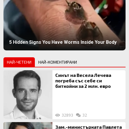
5 Hidden Signs You Have Worms Inside Your Body
НАЙ-ЧЕТЕНИ
НАЙ-КОМЕНТИРАНИ
Синът на Весела Лечева
погреба със себе си
биткойни за 2 млн. евро
32893
32
Зам.-министърката Павлета