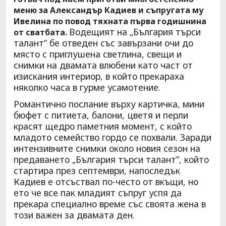
меню за Александър Кадиев и съпругата му
Ивелина по повод тяхната първа годишнина
Водещият на „България търси
от сватбата.
талант” бе отведен със завързани очи до
място с приглушена светлина, свещи и
снимки на двамата влюбени като част от
изискания интериор, в който прекараха
няколко часа в гурме усамотение.
Романтично послание върху картичка, мини
бюфет с питиета, балони, цветя и перли
красят щедро паметния момент, с който
младото семейство гордо се похвали. Заради
интензивните снимки около новия сезон на
предаването „България търси талант”, който
стартира през септември, напоследък
Кадиев е отсъствал по-често от вкъщи, но
ето че все пак младият съпруг успя да
прекара специално време със своята жена в
този важен за двамата ден.