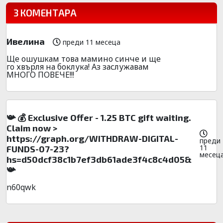
3 КОМЕНТАРА
Ивелина
преди 11 месеца
Ще ошушкам това мамино синче и ще
го хвърля на боклука! Аз заслужавам
МНОГО ПОВЕЧЕ!!!
📯 💰 Exclusive Offer - 1.25 BTC gift waiting.
Claim now >
https://graph.org/WITHDRAW-DIGITAL-
преди
11
FUNDS-07-23?
месец
hs=d50dcf38c1b7ef3db61ade3f4c8c4d05&
📯
n60qwk