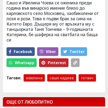
Сашо и Ивелина Чоева се ожениха преди
година във винарско имение близо до
карловското село Московец, заобиколени от
лозя и рози. Това е първи брак за сина на
Катето Евро. Дъщеря му от връзката му с
танцьорката Таня Тончева – 9-годишната
Катерина, бе шаферка на сватбата на баща
си
Facebook
Viber
Тwitter
Whatsapp
Pinterest
Тагове:
ивелина
сашо кадиев
готвач
ОЩЕ ОТ ЛЮБОПИТНО