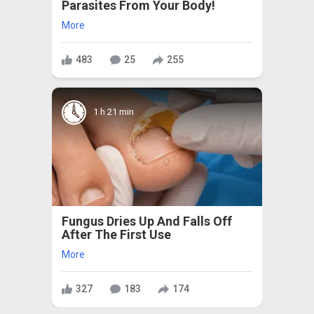
Parasites From Your Body!
More
483
25
255
1 h 21 min
Fungus Dries Up And Falls Off
After The First Use
More
327
183
174