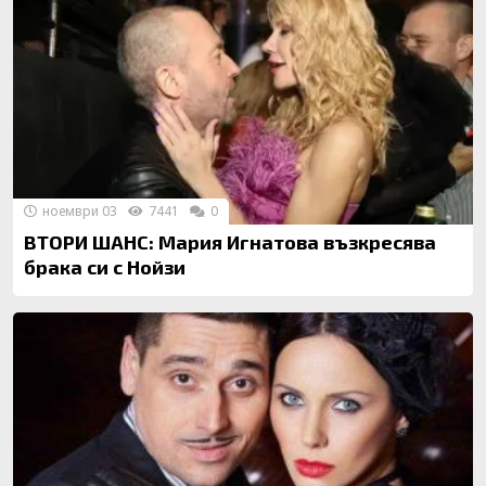
ноември 03
7441
0
ВТОРИ ШАНС: Мария Игнатова възкресява
брака си с Нойзи