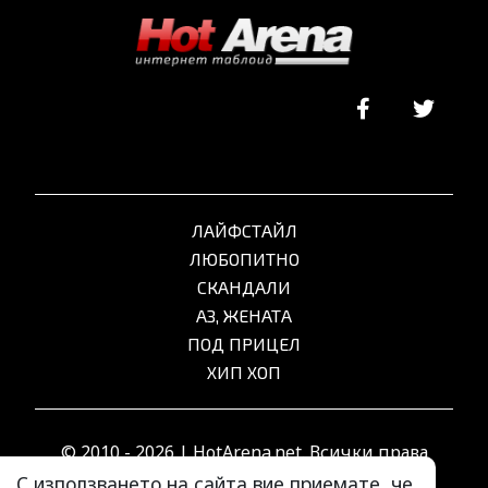
ЛАЙФСТАЙЛ
ЛЮБОПИТНО
СКАНДАЛИ
АЗ, ЖЕНАТА
ПОД ПРИЦЕЛ
ХИП ХОП
© 2010 - 2026 | HotArena.net. Всички права
запазени.
С използването на сайта вие приемате, че