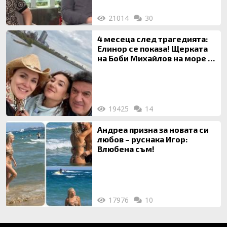
21014
30
4 месеца след трагедията:
Елинор се показа! Щерката
на Боби Михайлов на море с
майка си
19425
14
Андреа призна за новата си
любов – руснака Игор:
Влюбена съм!
17976
10