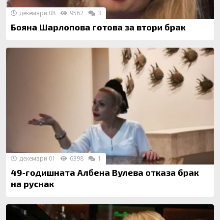
декември 08
9562
3
Бояна Шарлопова готова за втори брак
декември 01
6398
1
49-годишната Албена Вулева oтказа брак
на руснак