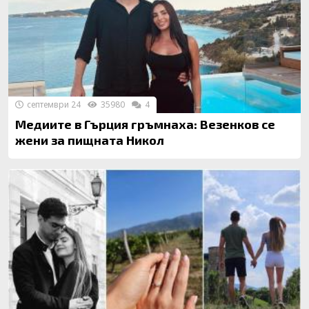
септември 24
35980
4
Медиите в Гърция гръмнаха: Везенков се
жени за пищната Никол