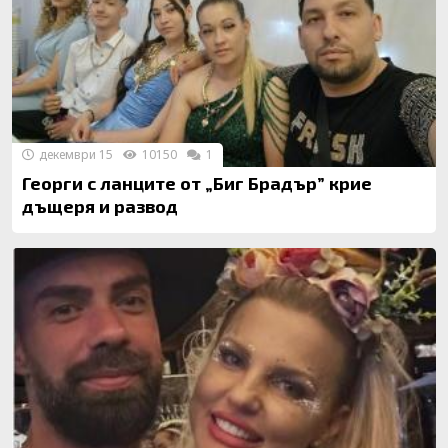
декември 15
10150
1
Георги с ланците от „Биг Брадър” крие
дъщеря и развод