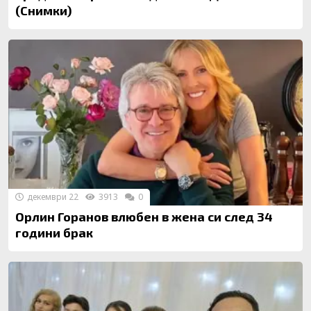
(Снимки)
декември 22
3913
0
Орлин Горанов влюбен в жена си след 34
години брак