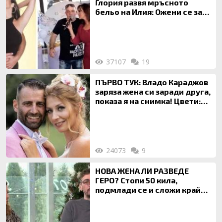
Глория развя мръсното
бельо на Илия: Ожени се за
120 кг жена, заряза Симона,
за да гледа чуждо дете!
37107
19
ПЪРВО ТУК: Владо Караджов
заряза жена си заради друга,
показа я на снимка! Цвети:
Ти си фалшив герой!
24073
9
НОВА ЖЕНА ЛИ РАЗВЕДЕ
ГЕРО? Стопи 50 кила,
подмлади се и сложи край
на 20-годишен брак