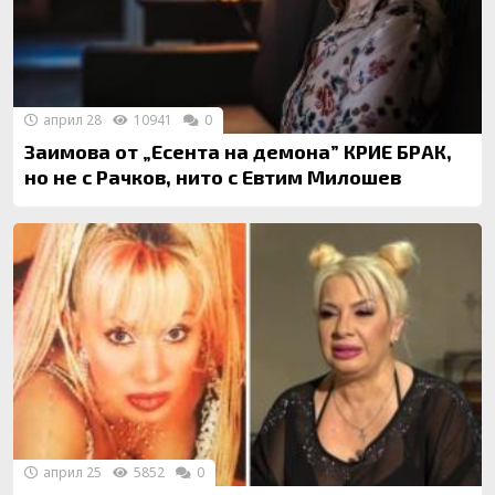
април 28
10941
0
Заимова от „Есента на демона” КРИЕ БРАК,
но не с Рачков, нито с Eвтим Милошев
април 25
5852
0