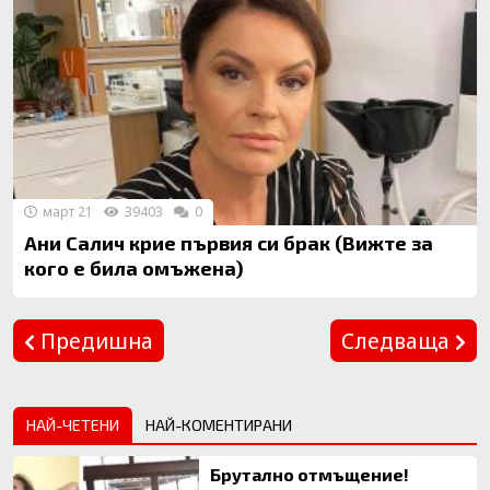
март 21
39403
0
Ани Салич крие първия си брак (Вижте за
кого е била омъжена)
Предишна
Следваща
НАЙ-ЧЕТЕНИ
НАЙ-КОМЕНТИРАНИ
Брутално отмъщение!