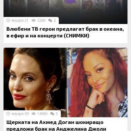
януари 21
2289
2
Влюбени ТВ герои предлагат брак в океана,
в ефир и на концерти (СНИМКИ)
януари 09
14980
5
Щерката на Ахмед Доган шокиращо
предложи брак на Анджелина Джоли