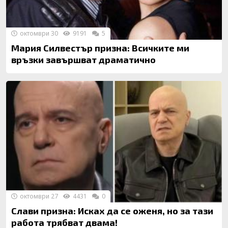
октомври 30
9191
5
Мария Силвестър призна: Всичките ми
връзки завършват драматично
октомври 27
4431
0
Слави призна: Исках да се оженя, но за тази
работа трябват двама!