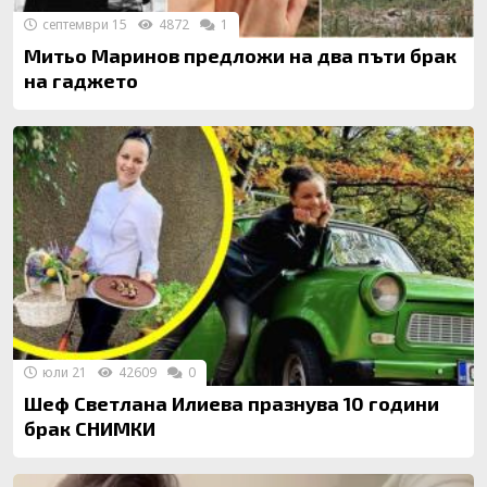
септември 15
4872
1
Митьо Маринов предложи на два пъти брак
на гаджето
юли 21
42609
0
Шеф Светлана Илиева празнува 10 години
брак СНИМКИ