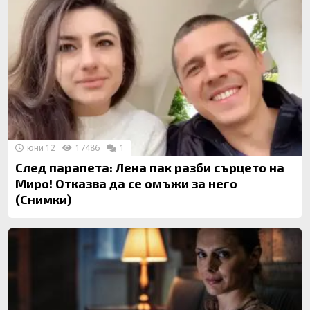
юни 12
17486
1
След парапета: Лена пак разби сърцето на
Миро! Отказва да се омъжи за него
(Снимки)