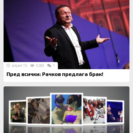
април 15
5285
1
Пред всички: Рачков предлага брак!