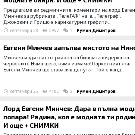
Предлагаме ви седмичните коментари на лорд Евге
Минчев за рубриката „ТелеГАФ“ на в. „Телеграф“.
Джокович и Гришо в карикатурни графити...
септември 28
5957
1
Румен Димитров
Евгени Минчев запълва мястото на Нин
Минчев издигнат от района на бившата лидерка на
червените Няма шега, няма измама! Паркетният лъв
Евгени Минчев ще става ляв депутат. Той е канд...
септември 25
4102
2
Румен Димитров
Лорд Евгени Минчев: Дара в пълна модна
попара! Радина, коя е модната ти родина?
И още + СНИМКИ