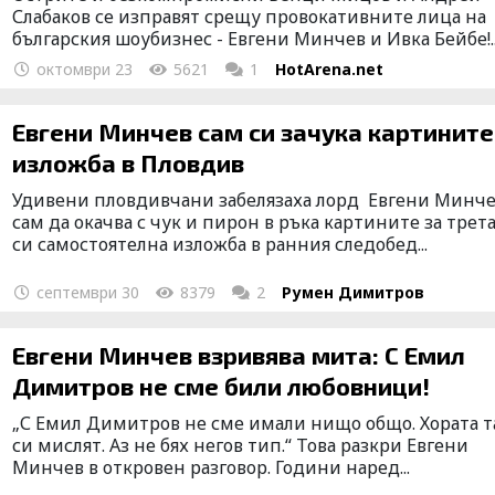
Слабаков се изправят срещу провокативните лица на
българския шоубизнес - Евгени Минчев и Ивка Бейбе!..
октомври 23
5621
1
HotArena.net
Евгени Минчев сам си зачука картините
изложба в Пловдив
Удивени пловдивчани забелязаха лорд Евгени Минч
сам да окачва с чук и пирон в ръка картините за трет
си самостоятелна изложба в ранния следобед...
септември 30
8379
2
Румен Димитров
Евгени Минчев взривява мита: С Емил
Димитров не сме били любовници!
„С Емил Димитров не сме имали нищо общо. Хората т
си мислят. Аз не бях негов тип.“ Това разкри Евгени
Минчев в откровен разговор. Години наред...