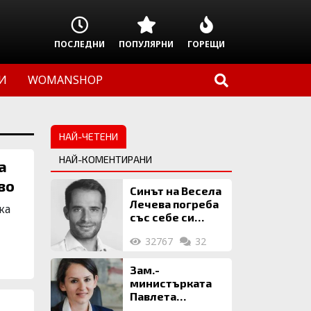
ПОСЛЕДНИ
ПОПУЛЯРНИ
ГОРЕЩИ
И
WOMANSHOP
НАЙ-ЧЕТЕНИ
НАЙ-КОМЕНТИРАНИ
а
во
Синът на Весела
Лечева погреба
жа
със себе си
биткойни за 2
32767
32
млн. евро
Зам.-
министърката
Павлета
Пеловска