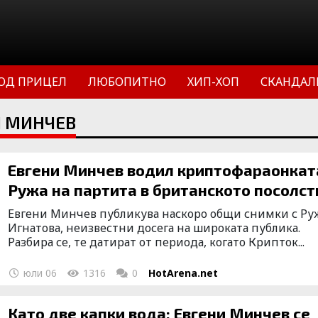
ОД ПРИЦЕЛ
ЛЮБОПИТНО
ХИП-ХОП
СКАНДАЛ
И МИНЧЕВ
Евгени Минчев водил криптофараонкат
Ружа на партита в британското посолст
Евгени Минчев публикува наскоро общи снимки с Ру
Игнатова, неизвестни досега на широката публика.
Разбира се, те датират от периода, когато Крипток...
юли 06
1316
0
HotArena.net
Като две капки вода: Евгени Минчев се