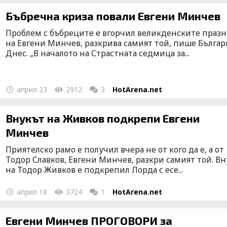
Бъбречна криза повали Евгени Минчев
Проблем с бъбреците е вгорчил великденските праз
на Евгени Минчев, разкрива самият той, пише Българ
Днес. „В началото на Страстната седмица за...
април 23
2912
3
HotArena.net
Внукът на Живков подкрепи Евгени
Минчев
Приятелско рамо е получил вчера не от кого да е, а от
Тодор Славков, Евгени Минчев, разкри самият той. В
на Тодор Живков е подкрепил Лорда с есе...
април 18
3724
1
HotArena.net
Евгени Минчев ПРОГОВОРИ за