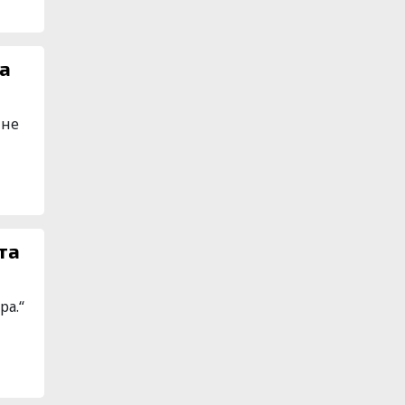
на
 не
та
ра.“