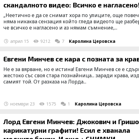
скандалното видео: Всичко е нагласено
„Неетично е да се снимат хора по улиците, още пове
няма никаква сензация който гледа видеото ще разбе
че всичко е нагласено и аз нямам съмнение,...
април 15
9212
7
Каролина Церовска
Евгени Минчев се кара с позната за кра
Не е за вярване, но е истина! Евгени Минчев се е сдъ
жестоко със своя стара познайница... заради крава, из
самият той. От разказа на Лорда...
ноември 23
1575
1
Каролина Церовска
Лорд Евгени Минчев: Джокович и Гришо
карикатурни графити! Есил е хванала
модните баири. И още + СНИМКИ