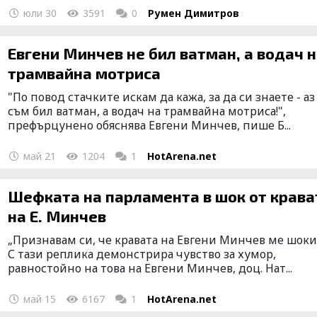
юли 30
3591
0
Румен Димитров
Евгени Минчев не бил ватман, а водач 
трамвайна мотриса
"По повод стачките искам да кажа, за да си знаете - аз
съм бил ватман, а водач на трамвайна мотриса!",
префърцунено обяснява Евгени Минчев, пише Б...
май 21
1204
1
HotArena.net
Шефката на парламента в шок от крава
на Е. Минчев
„Признавам си, че кравата на Евгени Минчев ме шоки
С тази реплика демонстрира чувство за хумор,
равностойно на това на Евгени Минчев, доц. Нат...
май 15
6167
1
HotArena.net