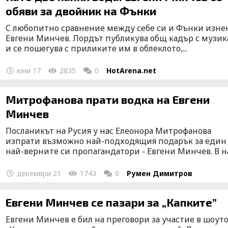
обяви за двойник на Фънки
С любопитно сравнение между себе си и Фънки изне
Евгени Минчев. Лордът публикува общ кадър с музик
и се пошегува с приликите им в облеклото,...
юни 17
2835
0
HotArena.net
Митрофанова прати водка на Евгени
Минчев
Посланикът на Русия у нас Елеонора Митрофанова
изпрати възможно най-подходящия подарък за един
най-верните си пропагандатори - Евгени Минчев. В на.
декември 21
1743
0
Румен Димитров
Евгени Минчев се пазари за „Капките”
Евгени Минчев е бил на преговори за участие в шоут