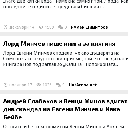
„Като две капки вода”, намекна самият той. Лорда, как
последните години се представя бившият...
декември 14
1589
0
Румен Димитров
Лорд Минчев пише книга за княгиня
Лорд Евгени Минчев сподели, че ако дъщерята на
Симеон Сакскобургготски приеме, той е готов да на
книга за нея под заглавие „Калина - непокорната...
ноември 17
1036
0
HotArena.net
Андрей Слабаков и Венци Мицов вдигат
див скандал на Евгени Минчев и Ивка
Бейбе
Острите и безкомпромисни Венци Мицов и Андрей