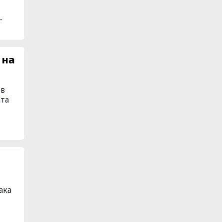
.
 на
ев
ата
ака