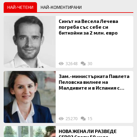
НАЙ-ЧЕТЕНИ
НАЙ-КОМЕНТИРАНИ
Синът на Весела Лечева
погреба със себе си
биткойни за 2 млн. евро
32648
30
Зам.-министърката Павлета
Пеловска вилнее на
Малдивите и в Испания с
богата любовница – брокер
на недвижими имоти
25270
15
НОВА ЖЕНА ЛИ РАЗВЕДЕ
ГЕРО? Стопи 50 кила,