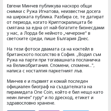
Евгени Минчев публикува наскоро общи
снимки с Ружа Игнатова, неизвестни досега
на широката публика. Разбира се, те датират
от периода, когато Криптокралицата бе
смятана за една от най-богатите бизнесдами
у нас, а Лорда бе нейното „чичероне" в
светските среди, пише България Днес.
На тези фотоси двамата са на коктейл в
британското посолство в София. „Водил съм
Ружа на парти при тогавашната посланичка
на Великобритания. Спомени, спомени...",
написа с носталгия паркетният лъв.
Минчев е и първият и комай последен
официален биограф на създателката на
пирамидата One Coin, който е бил нещо като
неин личен” гуру" и по дрескод, етикет и
здравословно хранене.