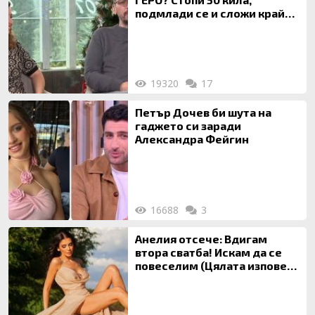
подмлади се и сложи край
на 20-годишен брак
19320
17
Петър Дочев би шута на
гаджето си заради
Александра Фейгин
16688
3
Анелия отсече: Вдигам
втора сватба! Искам да се
повеселим (Цялата изповед
ТУК)