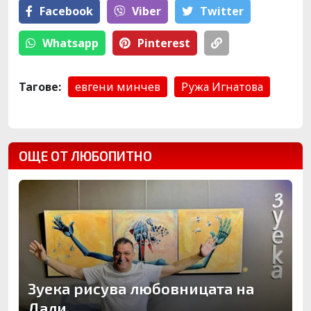
Facebook
Viber
Тwitter
Whatsapp
Pinterest
Тагове:
евгени минчев
Ружа Игнатова
ОЩЕ ОТ ЛЮБОПИТНО
Зуека рисува любовницата на
Дали