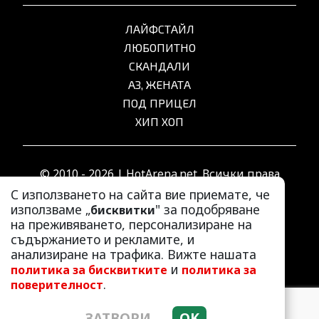
ЛАЙФСТАЙЛ
ЛЮБОПИТНО
СКАНДАЛИ
АЗ, ЖЕНАТА
ПОД ПРИЦЕЛ
ХИП ХОП
© 2010 - 2026 | HotArena.net. Всички права
запазени.
С използването на сайта вие приемате, че
използваме „
" за подобряване
бисквитки
на преживяването, персонализиране на
РЕКЛАМА
съдържанието и рекламите, и
КОНТАКТИ
анализиране на трафика. Вижте нашата
и
политика за бисквитките
политика за
ОБЩИ УСЛОВИЯ
.
поверителност
ПОЛИТИКА ЗА ПОВЕРИТЕЛНОСТ
ПОЛИТИКА ЗА БИСКВИТКИТЕ
ЗАТВОРИ
OK