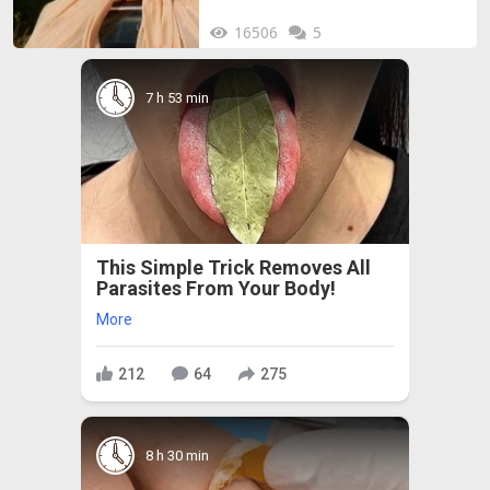
16506
5
7 h 53 min
This Simple Trick Removes All
Parasites From Your Body!
More
212
64
275
8 h 30 min