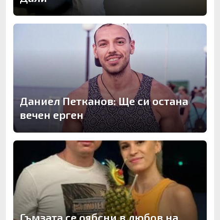
Даниел Петканов: Ще си остана
вечен ерген
Гъмзата се оябсни в любов на