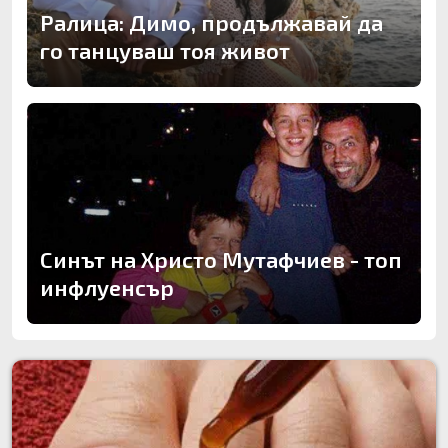
Ралица: Димо, продължавай да
го танцуваш тоя живот
Синът на Христо Мутафчиев - топ
инфлуенсър