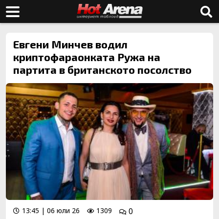
Евгени Минчев водил
криптофараонката Ружа на
партита в британското посолство
13:45 | 06 юли 26
1309
0