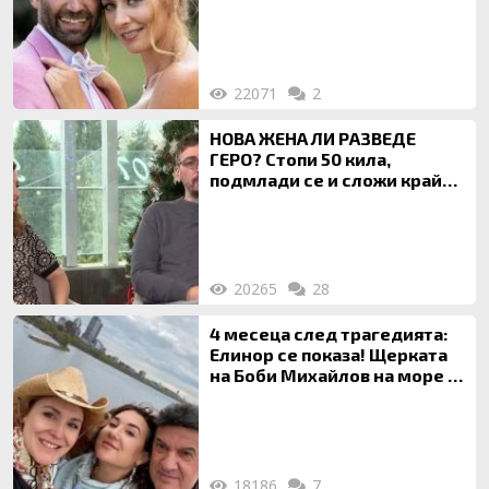
Ти си фалшив герой!
22071
2
НОВА ЖЕНА ЛИ РАЗВЕДЕ
ГЕРО? Стопи 50 кила,
подмлади се и сложи край
на 20-годишен брак
20265
28
4 месеца след трагедията:
Елинор се показа! Щерката
на Боби Михайлов на море с
майка си
18186
7