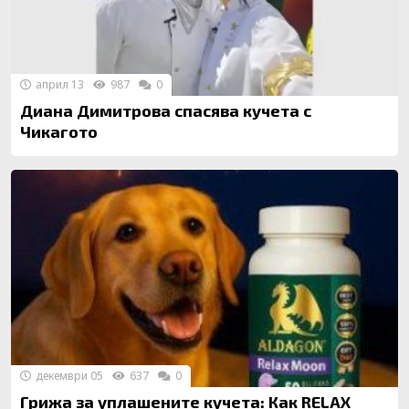
април 13
987
0
Диана Димитрова спасява кучета с
Чикагото
декември 05
637
0
Грижа за уплашените кучета: Как RELAX