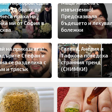
лип Киркоров: Една
Маца живяла с
дина се борих да
извънземно!
енеса праха на
Предсказвала
йка ми от София в
бъдещето и лекува
сква
болежки
Фолкът по пижами!
ай на приказката!
Галена, Анелия и
адърите Стефан и
Тафкова поведоха
яна се разделиха с
странния тренд
ъм и трясък
(СНИМКИ)