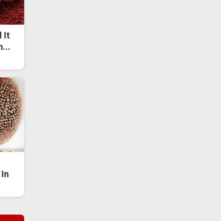
 It
...
In