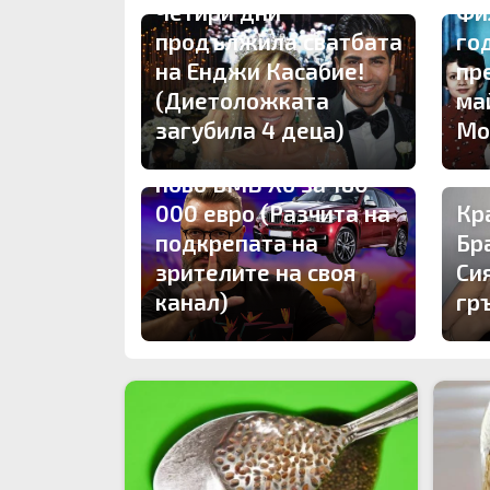
Четири дни
Фи
продължила сватбата
го
на Енджи Касабие!
пр
(Диетоложката
ма
загубила 4 деца)
Мо
Карбовски подкара
ново БМВ Х6 за 180
000 евро (Разчита на
Кр
подкрепата на
Бр
зрителите на своя
Си
канал)
гр