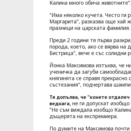
Калина много обича животните"
"Има няколко кучета. Често ги р
Маргарита", разказва още хай ж
празници на царската фамилия.
Преди 2 години тя първа разкри
порода, което, ако се вярва на
Бистрица", вече е със солидни 
Йонка Максимова изтъква, че н
ученичка да загуби самообладан
княгинята се справя прекрасно 
състезания", подчертава шампи
Тя допълва, че "конете отдалеч
не ги допускат изобщо 
веднага,
"Не съм виждала изобщо Калина 
дъщерята на експремиера.
По думите на Максимова почти в