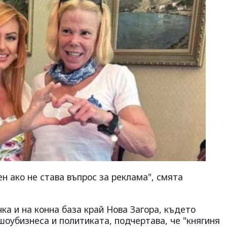
ен ако не става въпрос за реклама", смята
ка и на конна база край Нова Загора, където
шоубизнеса и политиката, подчертава, че "княгиня