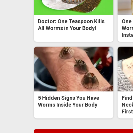
Doctor: One Teaspoon Kills
One 
All Worms in Your Body!
Worm
Inst
5 Hidden Signs You Have
Find
Worms Inside Your Body
Neck
Firs