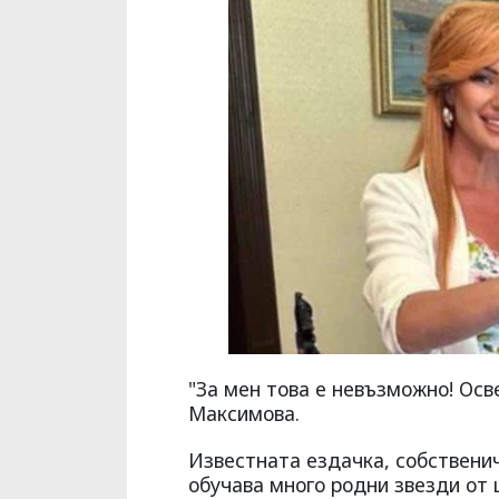
"За мен това е невъзможно! Осв
Максимова.
Известната ездачка, собственич
обучава много родни звезди от 