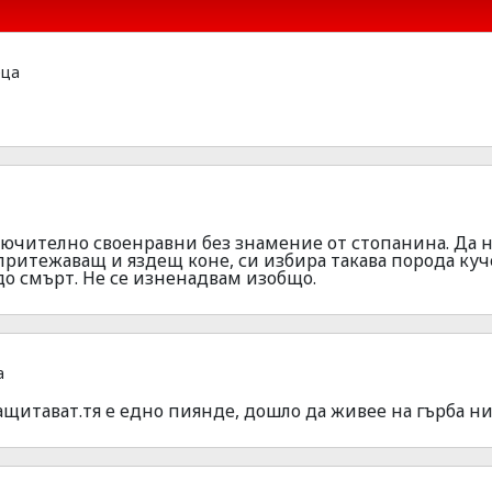
еца
лючително своенравни без знамение от стопанина. Да 
притежаващ и яздещ коне, си избира такава порода куч
до смърт. Не се изненадвам изобщо.
а
защитават.тя е едно пиянде, дошло да живее на гърба ни