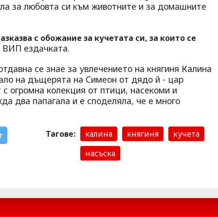
ла за любовта си към животните и за домашните
разказва с обожание за кучетата си, за които се
 ВИП ездачката.
отдавна се знае за увлечението на княгиня Калина
дало на дъщерята на Симеон от дядо й - цар
 с огромна колекция от птици, насекоми и
да два папагала и е споделяла, че е много
Тагове:
калина
княгиня
кучета
r
насъска
Милена Маркова-