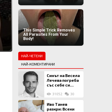
This Simple Trick Removes
All Parasites From Your
Body!
НАЙ-ЧЕТЕНИ
НАЙ-КОМЕНТИРАНИ
Синът на Весела
Лечева погреба
със себе си
биткойни за 2
31052
30
млн. евро
Иво Танев
разкри: Всеки