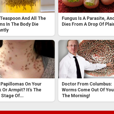
Teaspoon And All The
Fungus Is A Parasite, And
s In The Body Die
Dies From A Drop Of Plain
antly
 Papillomas On Your
Doctor From Columbus:
 Or Armpit? It's The
Worms Come Out Of You 
t Stage Of...
The Morning!