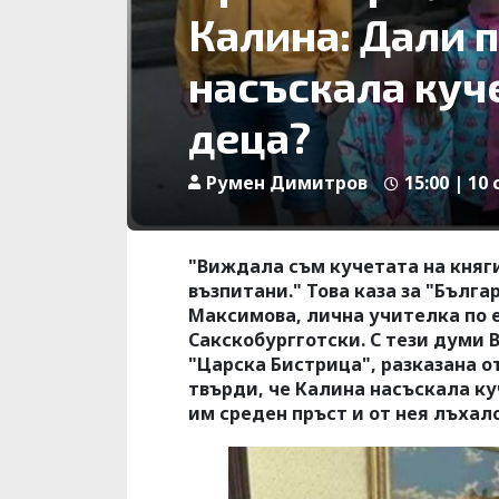
Калина: Дали 
насъскала куч
деца?
Румен Димитров
15:00 | 10 
"Виждала съм кучетата на княги
възпитани." Това каза за "Бълг
Максимова, лична учителка по 
Сакскобургготски. С тези думи
"Царска Бистрица", разказана о
твърди, че Калина насъскала ку
им среден пръст и от нея лъхал