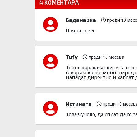
4 КОМЕНТАРА
Баданарка
преди 10 мес
Почна сееее
Tufy
преди 10 месеца
Точно каракачанките са изк
говорим колко много народ 
Нападат директно и хапват 
Истината
преди 10 месец
Това чучело, да спрат да го 