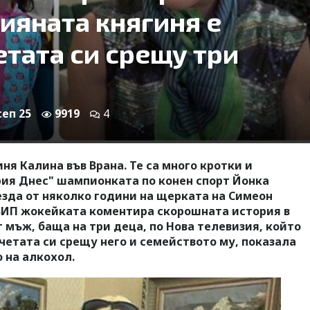
пияната княгиня е
етата си срещу три
сеп 25
9919
4
ня Калина във Врана. Те са много кротки и
ария Днес" шампионката по конен спорт Йонка
езда от няколко години на щерката на Симеон
 ВИП жокейката коментира скорошната история в
т мъж, баща на три деца, по Нова телевизия, който
четата си срещу него и семейството му, показала
о на алкохол.