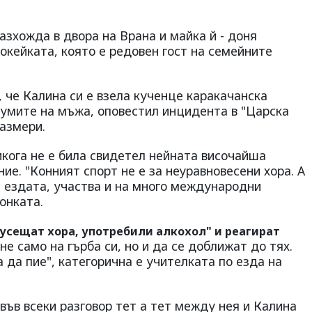
.
азхожда в двора на Врана и майка й - доня
окейката, която е редовен гост на семейните
, че Калина си е взела кученце каракачанска
 думите на мъжа, оповестил инцидента в "Царска
размери.
икога не е била свидетел нейната височайша
ие. "Конният спорт не е за неуравновесени хора. А
с ездата, участва и на много международни
онката.
 усещат хора, употребили алкохол" и реагират
не само на гърба си, но и да се доближат до тях.
да пие", категорична е учителката по езда на
ъв всеки разговор тет а тет между нея и Калина