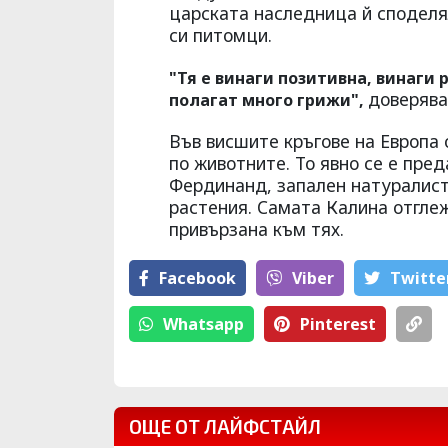
царската наследница й споделя
си питомци.
"Тя е винаги позитивна, винаги 
доверява
полагат много грижи",
Във висшите кръгове на Европа 
по животните. То явно се е пре
Фердинанд, запален натуралист
растения. Самата Калина отглеж
привързана към тях.
Facebook
Viber
Тwitte
Whatsapp
Pinterest
ОЩЕ ОТ ЛАЙФСТАЙЛ