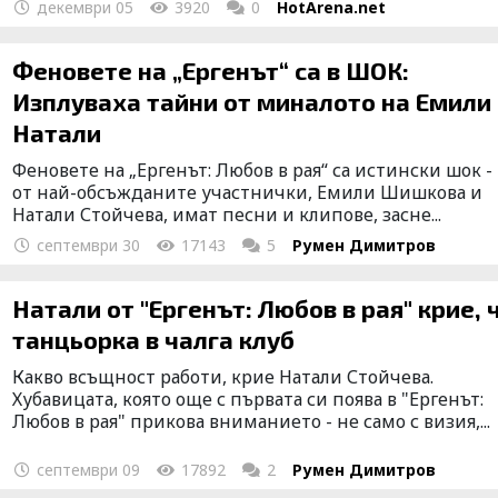
декември 05
3920
0
HotArena.net
Феновете на „Ергенът“ са в ШОК:
Изплуваха тайни от миналото на Емили
Натали
Феновете на „Ергенът: Любов в рая“ са истински шок -
от най-обсъжданите участнички, Емили Шишкова и
Натали Стойчева, имат песни и клипове, засне...
септември 30
17143
5
Румен Димитров
Натали от "Ергенът: Любов в рая" крие, 
танцьорка в чалга клуб
Какво всъщност работи, крие Натали Стойчева.
Хубавицата, която още с първата си поява в "Ергенът:
Любов в рая" прикова вниманието - не само с визия,...
септември 09
17892
2
Румен Димитров