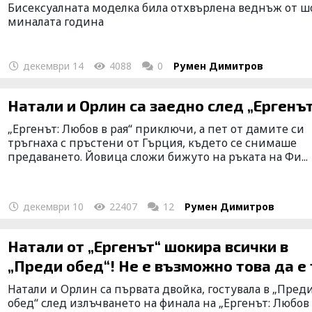
Бисексуалната моделка била отхвърлена веднъж от ш
миналата година
декември 14
4088
0
Румен Димитров
Натали и Орлин са заедно след „Ергенъ
„Ергенът: Любов в рая“ приключи, а пет от дамите си
тръгнаха с пръстени от Гърция, където се снимаше
предаването. Йовица сложи бижуто на ръката на Фи...
декември 10
22407
12
Румен Димитров
Натали от „Ергенът“ шокира всички в
„Преди обед“! Не е възможно това да е 
Натали и Орлин са първата двойка, гостувала в „Пред
обед“ след излъчването на финала на „Ергенът: Любов