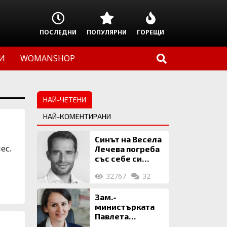
ПОСЛЕДНИ
ПОПУЛЯРНИ
ГОРЕЩИ
И
WOMANSHOP
НАЙ-ЧЕТЕНИ
НАЙ-КОМЕНТИРАНИ
Синът на Весела
ес.
Лечева погреба
със себе си
биткойни за 2
32767
32
млн. евро
Зам.-
министърката
Павлета
Пеловска