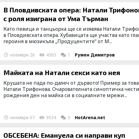
В Пловдивската опера: Натали Трифоно
с роля изиграна от Ума Търман
Като певица и танцьорка ще се изявява Натали Трифо
в Пловдивската опера. Хубавицата ще участва като гл
героиня в мюзикъла „Продуцентите“ от М...
ноември 26
4305
1
Румен Димитров
Майката на Натали секси като нея
Крушата не пада по-далеч от дървото! Пример за това
Натали Трифонова. Очарователната синоптичка чест
рождения ден на майка си в социалните мрежи...
ноември 07
9534
3
HotArena.net
ОБСЕБЕНА: Емануела си направи куп