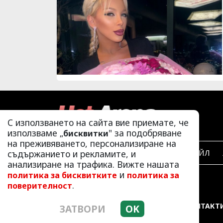
С използването на сайта вие приемате, че
използваме „
" за подобряване
бисквитки
на преживяването, персонализиране на
съдържанието и рекламите, и
ЛАЙФСТАЙЛ
анализиране на трафика. Вижте нашата
и
политика за бисквитките
политика за
.
поверителност
РЕКЛАМА
КОНТАКТ
ЗАТВОРИ
OK