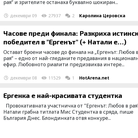
рая“ и зрителите останаха буквално шокиран...
декември 09
27937
2
Каролина Церовска
Часове преди финала: Разкриха истинс
победител в "Ергенът" (+ Натали е…)
Остават броени часове до финала на „Ергенът: Любов 
рая“ – едно от най-гледаните предавания в национал
ефир. Любовното риалити предизвиква интере...
декември 08
11529
1
HotArena.net
Ергенка е най-красивата студентка
Провокативната участничка от "Ергенът: Любов в рая
Натали грабна титлата Мис Студентка в сряда, пише
България Днес. Блондинката отвя конкуре...