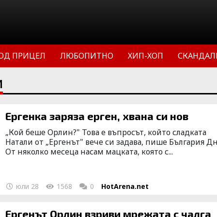
ОД ПРИЦЕЛ
ЛЮБОПИТНО
ХИП-ХОП
СКАНДАЛ
И
Ергенка заряза ерген, хвана си нов
„Кой беше Орлин?" Това е въпросът, който сладката
Натали от „Ергенът" вече си задава, пише България Дн
От няколко месеца насам мацката, която с...
юли 28
1568
0
HotArena.net
Ергенът Орлин взриви мрежата с чалга