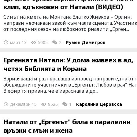
клип, вдъхновен от Натали (ВИДЕО)
Синът на кмета на Монтана Златко Живков – Орлин,
направи неочакван завой към чалга сцената. Участни
от последния сезон на любовното риалити „Ерген...
март 13
5005
2
Румен Димитров
Ергенката Натали: У дома живеех в ад,
четях Библията и Корана
Взривяваща и разтърсваща изповед направи една от 
обсъжданите участнички в „Ергенът: Любов в рая" Нат
В ефир тя призна, че е израснала в до...
декември 15
8526
1
Каролина Церовска
Натали от „Ергенът” била в паралелни
връзки с мъж и жена