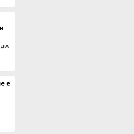
 и
 две
че е