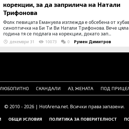
корекции, за да заприлича на Натали
Трифонова
Фолк певицата Емануела изглежда е обсебена от хуба
синоптичка на Би Ти Ви Натали Трифонова. Вече цяла
година тя се подлага на корекции, докато зап...
декември 31
10073
0
Румен Димитров
ЛЮБОПИТНО
СКАНДАЛИ
АЗ, ЖЕНАТА
ПОД ПРИЦЕ
© 2010 - 2026 | HotArena.net. Всички права запазени.
И
ОБЩИ УСЛОВИЯ
ПОЛИТИКА ЗА ПОВЕРИТЕЛНОСТ
П