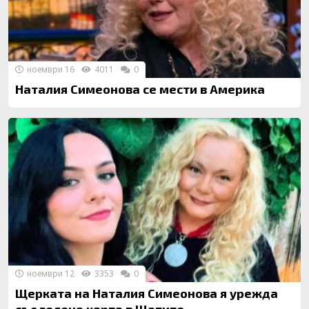
ноември 16
4011
0
Наталия Симеонова се мести в Америка
ноември 12
3353
0
Щерката на Наталия Симеонова я урежда