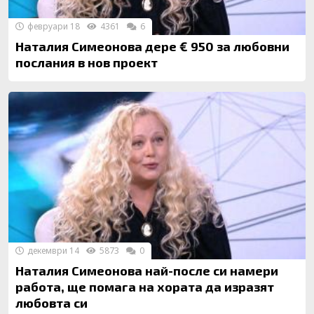
февруари 18
4361
6
Наталия Симеонова дере € 950 за любовни
послания в нов проект
декември 14
5873
0
Наталия Симеонова най-после си намери
работа, ще помага на хората да изразят
любовта си