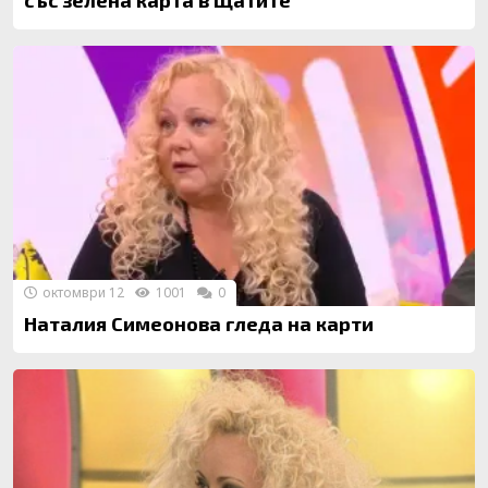
със зелена карта в Щатите
октомври 12
1001
0
Наталия Симеонова гледа на карти