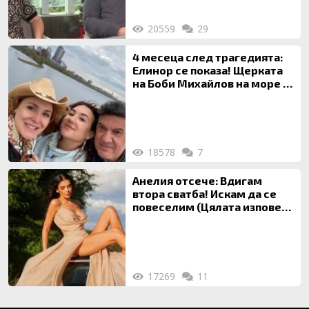
20559
29
4 месеца след трагедията:
Елинор се показа! Щерката
на Боби Михайлов на море с
майка си
18578
7
Анелия отсече: Вдигам
втора сватба! Искам да се
повеселим (Цялата изповед
ТУК)
17269
11