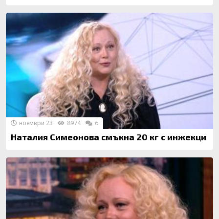
ноември 23
8974
6
Наталия Симеонова смъкна 20 кг с инжекци