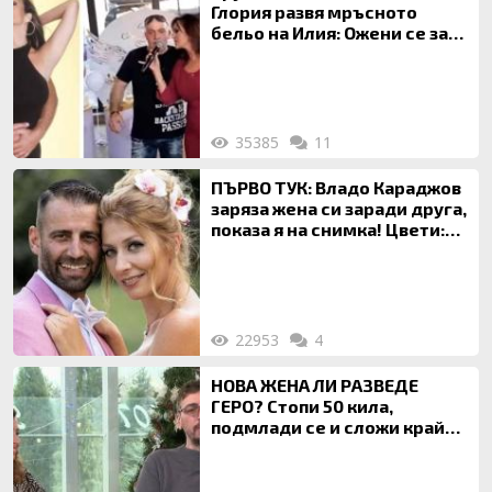
Глория развя мръсното
бельо на Илия: Ожени се за
120 кг жена, заряза Симона,
за да гледа чуждо дете!
35385
11
ПЪРВО ТУК: Владо Караджов
заряза жена си заради друга,
показа я на снимка! Цвети:
Ти си фалшив герой!
22953
4
НОВА ЖЕНА ЛИ РАЗВЕДЕ
ГЕРО? Стопи 50 кила,
подмлади се и сложи край
на 20-годишен брак