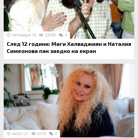
септември 18
23506
4
След 12 години: Маги Халваджиян и Наталия
Симеонова пак заедно на екран
август 27
6279
0