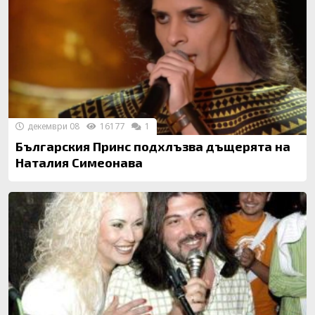
декември 08
16177
1
Българския Принс подхлъзва дъщерята на
Наталия Симеонава