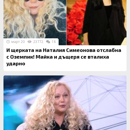
март 20
23772
18
И щерката на Наталия Симеонова отслабна
с Оземпик! Майка и дъщеря се вталиxa
ударно