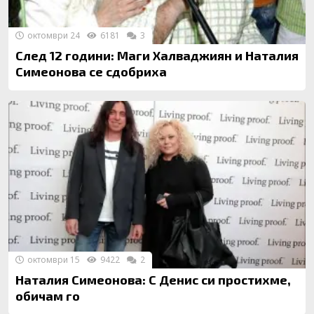
октомври 24
6181
3
След 12 години: Маги Халваджиян и Наталия
Симеонова се сдобриха
октомври 15
9422
2
Наталия Симеонова: С Денис си простихме,
обичам го