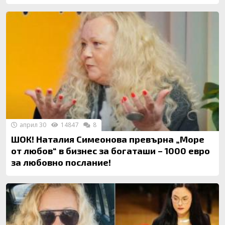
април 30
14847
8
ШОК! Наталия Симеонова превърна „Море
от любов“ в бизнес за богаташи – 1000 евро
за любовно послание!