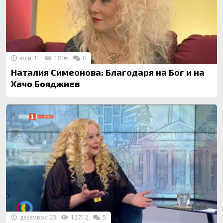
юли 31
1806
0
Наталия Симеонова: Благодаря на Бог и на
Хачо Бояджиев
декември 23
12712
5