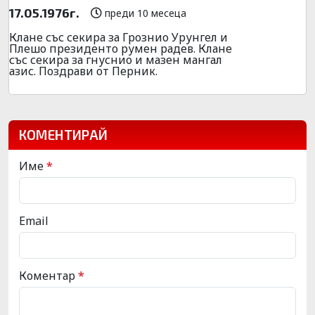
17.05.1976г.
преди 10 месеца
Клане със секира за Грознио Урунгел и
Плешо президенто румен радев. Клане
със секира за гнуснио и мазен мангал
азис. Поздрави от Перник.
КОМЕНТИРАЙ
Име
*
Email
Коментар
*