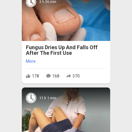
3 h 36 min
Fungus Dries Up And Falls Off
After The First Use
More
178
168
370
11 h 1 min