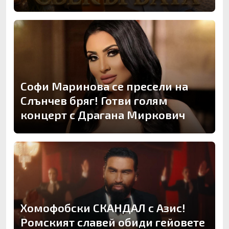
Софи Маринова се пресели на
Слънчев бряг! Готви голям
концерт с Драгана Миркович
Хомофобски СКАНДАЛ с Азис!
Ромският славей обиди гейовете