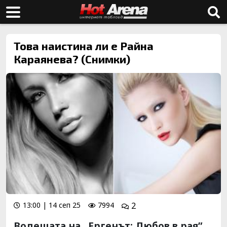
Това наистина ли е Райна
Караянева? (Снимки)
13:00 | 14 сеп 25
7994
2
Водещата на „Ергенът: Любов в рая”