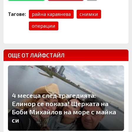
Тагове:
райна караянева
снимки
операции
ОЩЕ ОТ ЛАЙФСТАЙЛ
4 месеца след трагедията:
Елинор се показа! Щерката на
Боби Михайлов на море с майка
си