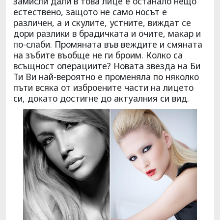
замисли дали в това лице е останало нещо
естествено, защото не само носът е
различен, а и скулите, устните, виждат се
дори разлики в брадичката и очите, макар и
по-слаби. Промяната във веждите и смяната
на зъбите въобще не ги броим. Колко са
всъщност операциите? Новата звезда на Би
Ти Ви най-вероятно е променяла по няколко
пъти всяка от изброените части на лицето
си, докато достигне до актуалния си вид.