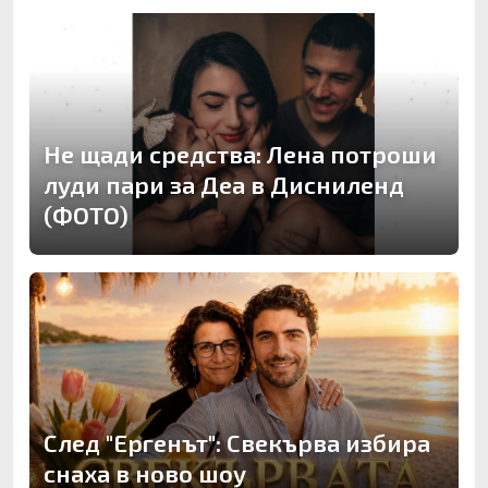
Не щади средства: Лена потроши
луди пари за Деа в Дисниленд
(ФОТО)
След "Ергенът": Свекърва избира
снаха в ново шоу