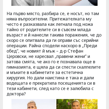
На първо място, разбира се, е носът, но там
няма въпросителни. Притежателката му
често е разказвала как легнала под ножа
тайно от родителите си в съвсем млада
възраст и й нанесли такива поражения, че до
скоро се опитвала да ги оправи със серийни
операции. Райна сподели наскоро в „Преди
обед”, че новият й мъж – д-р Стефан
Церовски, не харесвал „правени жени” и
затова смята, че ако го е познавала още в
гимназията, е щяла да си спести скалпелите
и мъките в кабинетите за естетична
хирургия. Но дали наистина е така и дали
водещата е прекратила посещенията си в
тези кабинети, след като се е залюбила с
доктора?