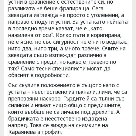
устни в сравнение с естествените си, но
разликата не беше фрапираща. Сега
звездата изглежда не просто с уголемени, а
направо с подути устни. За уста като нейната
в последно време казват, че е „като
нажилена от оси”. Колко пъти е коригирана,
не е ясно, но със сигурност не е нито веднъж,
нито два, нито три, а много повече. Очите на
звездата също изглеждат различно в
сравнение с преди, но какво е правено по
тях? Само тесни специалисти могат да
обяснят в подробности.
Със скулите положението е същото като с
устата – неестествено изпъкнали, личи, че са
преправяни наскоро. Гърдите й са пълни със
силикон и нямат нищо общо с предишните,
които въобще не са личали под дрехите. А
брадичката е неестествено издадена
напред. Това се вижда на снимките на
Караянева в профил.