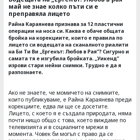
май не знае колко пъти си е
преправяла лицето
Райна Караянева признава за 12 пластични
операции на носа си. Каква е обаче общата
бройка на корекциите, които е правила по
лицето си водещата на сканалното риалити
на Би Ти Ви „Ергенът: Любов в Рая”? Сигурно и
самата тя е изгубила бройката. „Уикенд”
изрови стари нейни снимки. Трудно е да я
разпознаете.
Ако не знаете, че момичето на снимките,
които публикуваме, е Райна Караянева преди
корекциите, едва ли ще се досетите.
Лицето, с което я е създала природата, няма
почти нищо общо с това, което виждаме по
телевизията и в социалните мрежи в
момента. Човек би могъл с право да се