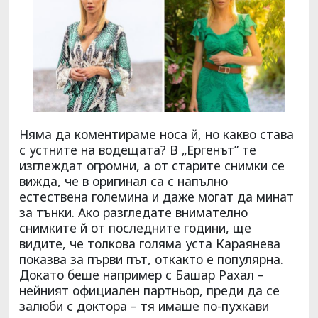
Няма да коментираме носа й, но какво става
с устните на водещата? В „Ергенът” те
изглеждат огромни, а от старите снимки се
вижда, че в оригинал са с напълно
естествена големина и даже могат да минат
за тънки. Ако разгледате внимателно
снимките й от последните години, ще
видите, че толкова голяма уста Караянева
показва за първи път, откакто е популярна.
Докато беше например с Башар Рахал –
нейният официален партньор, преди да се
залюби с доктора – тя имаше по-пухкави