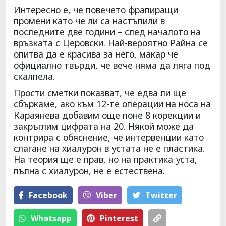
Интересно е, че повечето фрапиращи
промени като че ли са настъпили в
последните две години – след началото на
връзката с Церовски. Най-вероятно Райна се
опитва да е красива за него, макар че
официално твърди, че вече няма да ляга под
скалпела.
Прости сметки показват, че едва ли ще
сбъркаме, ако към 12-те операции на носа на
Караянева добавим още поне 8 корекции и
закръглим цифрата на 20. Някой може да
контрира с обяснение, че интервенции като
слагане на хиалурон в устата не е пластика.
На теория ще е прав, но на практика уста,
пълна с хиалурон, не е естествена.
Facebook
Viber
Тwitter
Whatsapp
Pinterest