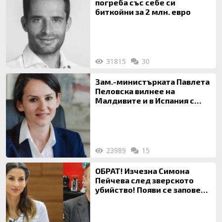
погреба със себе си
биткойни за 2 млн. евро
31815
30
Зам.-министърката Павлета
Пеловска вилнее на
Малдивите и в Испания с
богата любовница – брокер
на недвижими имоти
23989
15
ОБРАТ! Изчезна Симона
Пейчева след зверското
убийство! Появи се заповед
за локализирането й