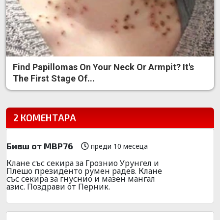
Find Papillomas On Your Neck Or Armpit? It's
The First Stage Of...
2 КОМЕНТАРА
Бивш от МВР76
преди 10 месеца
Клане със секира за Грознио Урунгел и
Плешо президенто румен радев. Клане
със секира за гнуснио и мазен мангал
азис. Поздрави от Перник.