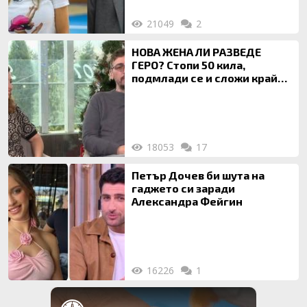
21049
2
НОВА ЖЕНА ЛИ РАЗВЕДЕ
ГЕРО? Стопи 50 кила,
подмлади се и сложи край
на 20-годишен брак
18053
17
Петър Дочев би шута на
гаджето си заради
Александра Фейгин
16226
1