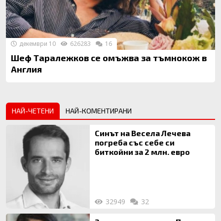
декември 10
626283
16
Шеф Таралежков се омъжва за тъмнокож в
Англия
НАЙ-ЧЕТЕНИ
НАЙ-КОМЕНТИРАНИ
Синът на Весела Лечева
погреба със себе си
биткойни за 2 млн. евро
32949
32