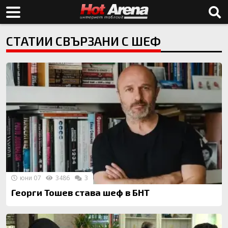
СТАТИИ СВЪРЗАНИ С ШЕФ
юни 07
3486
3
Георги Тошев става шеф в БНТ