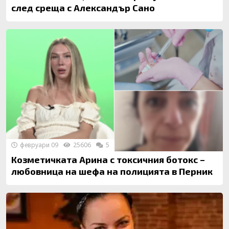
след среща с Александър Сано
февруари 09
25606
5
Козметичката Арина с токсичния ботокс –
любовница на шефа на полицията в Перник