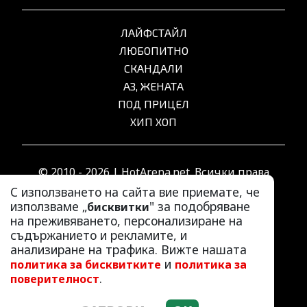
ЛАЙФСТАЙЛ
ЛЮБОПИТНО
СКАНДАЛИ
АЗ, ЖЕНАТА
ПОД ПРИЦЕЛ
ХИП ХОП
© 2010 - 2026 | HotArena.net. Всички права
запазени.
С използването на сайта вие приемате, че
използваме „
" за подобряване
бисквитки
на преживяването, персонализиране на
РЕКЛАМА
съдържанието и рекламите, и
КОНТАКТИ
анализиране на трафика. Вижте нашата
и
политика за бисквитките
политика за
ОБЩИ УСЛОВИЯ
.
поверителност
ПОЛИТИКА ЗА ПОВЕРИТЕЛНОСТ
ПОЛИТИКА ЗА БИСКВИТКИТЕ