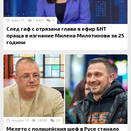
март 01
14063
4
След гаф с отрязана глава в ефир БНТ
праща в изгнание Милена Милотинова за 25
години
януари 10
24045
24
Мелето с полицейския шеф в Русе станало