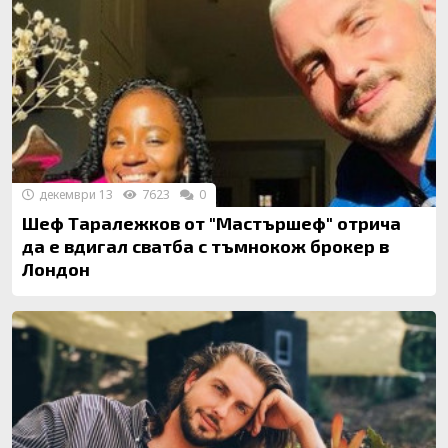
декември 13
7623
0
Шеф Таралежков от "Мастършеф" отрича
да е вдигал сватба с тъмнокож брокер в
Лондон