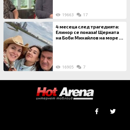
19663
17
4 месеца след трагедията:
Елинор се показа! Щерката
на Боби Михайлов на море с
майка си
16905
7