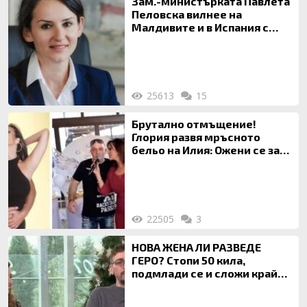
Зам.-министърката Павлета
Пеловска вилнее на
Малдивите и в Испания с
богата любовница – брокер
на недвижими имоти
25613
15
Брутално отмъщение!
Глория развя мръсното
бельо на Илия: Ожени се за
120 кг жена, заряза Симона,
за да гледа чуждо дете!
22505
3
НОВА ЖЕНА ЛИ РАЗВЕДЕ
ГЕРО? Стопи 50 кила,
подмлади се и сложи край
на 20-годишен брак