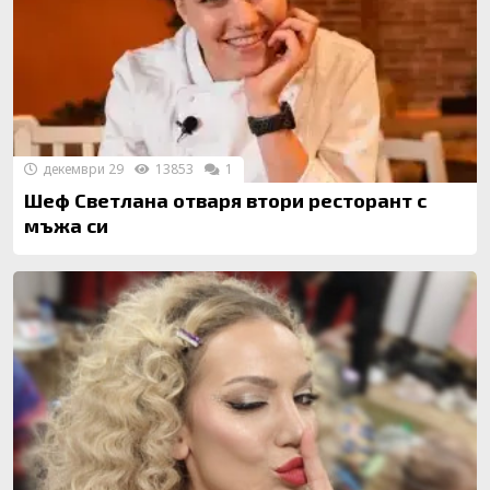
декември 29
13853
1
Шеф Светлана отваря втори ресторант с
мъжа си