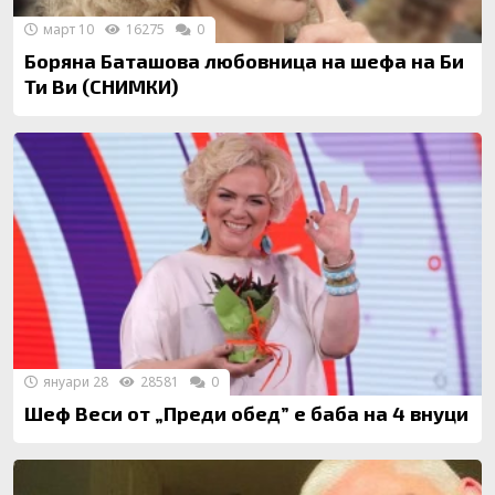
март 10
16275
0
Боряна Баташова любовница на шефа на Би
Ти Ви (СНИМКИ)
януари 28
28581
0
Шеф Веси от „Преди обед” е баба на 4 внуци