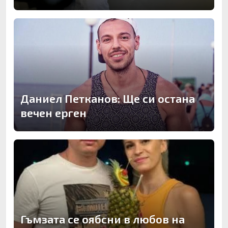
Даниел Петканов: Ще си остана
вечен ерген
Гъмзата се оябсни в любов на