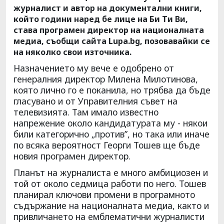
журналист и автор на документални книги,
който години наред бе лице на Би Ти Ви,
става програмен директор на националната
медиа, съобщи сайта Lupa.bg, позовавайки се
на няколко свои източника.
Назначението му вече е одобрено от
генералния директор Милена Милотинова,
която лично го е поканила, но трябва да бъде
гласувано и от Управителния съвет на
телевизията. Там имало известно
напрежение около кандидатурата му - някои
били категорично „против”, но така или иначе
по всяка вероятност Георги Тошев ще бъде
новия програмен директор.
Планът на журналиста е много амбициозен и
той от около седмица работи по него. Тошев
планирал ключови промени в програмното
съдържание на националната медиа, както и
привличането на емблематични журналисти