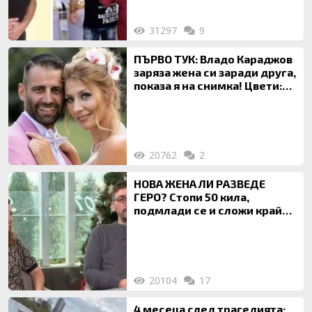
31297
9
ПЪРВО ТУК: Владо Караджов
заряза жена си заради друга,
показа я на снимка! Цвети:
Ти си фалшив герой!
20762
2
НОВА ЖЕНА ЛИ РАЗВЕДЕ
ГЕРО? Стопи 50 кила,
подмлади се и сложи край
на 20-годишен брак
20104
17
4 месеца след трагедията: