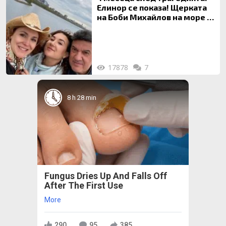
Елинор се показа! Щерката
на Боби Михайлов на море с
майка си
17878
7
8 h 28 min
Fungus Dries Up And Falls Off
After The First Use
More
290
95
385