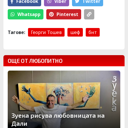
Facebook
Viber
Тwitter
Whatsapp
Pinterest
Тагове:
Георги Тошев
шеф
бнт
ОЩЕ ОТ ЛЮБОПИТНО
Зуека рисува любовницата на
Дали