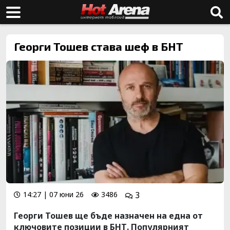
Георги Тошев става шеф в БНТ
14:27 | 07 юни 26
3486
3
Георги Тошев ще бъде назначен на една от
ключовите позиции в БНТ. Популярният