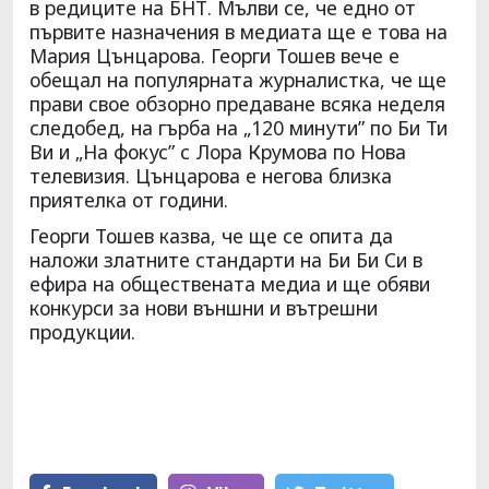
в редиците на БНТ. Мълви се, че едно от
първите назначения в медиата ще е това на
Мария Цънцарова. Георги Тошев вече е
обещал на популярната журналистка, че ще
прави свое обзорно предаване всяка неделя
следобед, на гърба на „120 минути” по Би Ти
Ви и „На фокус” с Лора Крумова по Нова
телевизия. Цънцарова е негова близка
приятелка от години.
Георги Тошев казва, че ще се опита да
наложи златните стандарти на Би Би Си в
ефира на обществената медиа и ще обяви
конкурси за нови външни и вътрешни
продукции.