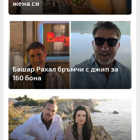
жена си
Башар Рахал бръмчи с джип за
160 бона