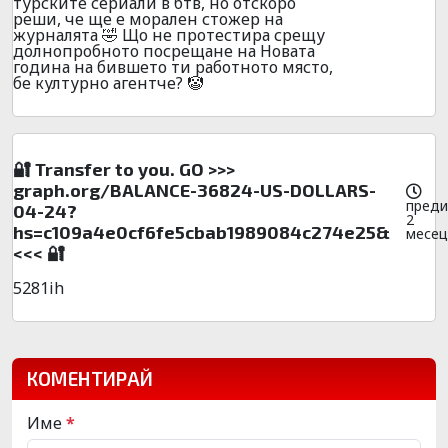
турските сериали в бтв, но отскоро
реши, че ще е морален стожер на
журналята 🤣 Що не протестира срещу
долнопробното посрещане на Новата
година на бившето ти работното място,
бе културно агентче? 🤡
🔐 Transfer to you. GO >>>
graph.org/BALANCE-36824-US-DOLLARS-
преди
04-24?
2
hs=c109a4e0cf6fe5cbab1989084c274e25&
месец
<<< 🔐
5281ih
КОМЕНТИРАЙ
Име
*