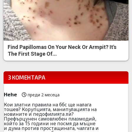
Find Papillomas On Your Neck Or Armpit? It's
The First Stage Of...
3 КОМЕНТАРА
Hehe
преди 2 месеца
Кои златни правила на ббс ще налага
тошев? Корупцията, манипулацията на
новините и педофилията ли?
Префърцунен самовлюбен плазмодий,
който за 15 години не посмя да мъцне
и дума против простащината, чалгата и