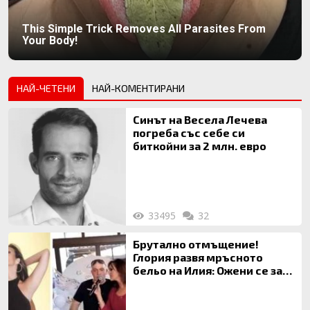
This Simple Trick Removes All Parasites From
Your Body!
НАЙ-ЧЕТЕНИ
НАЙ-КОМЕНТИРАНИ
Синът на Весела Лечева
погреба със себе си
биткойни за 2 млн. евро
33495
32
Брутално отмъщение!
Глория развя мръсното
бельо на Илия: Ожени се за
120 кг жена, заряза Симона,
за да гледа чуждо дете!