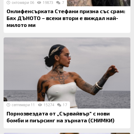
октомври 06
19873
7
Онлифенсърката Стефани призна със срам:
Бях ДЪНОТО – всеки втори е виждал най-
милото ми
септември 11
15274
17
Порнозвездата от „Сървайвър“ с нови
бомби и пиърсинг на зърната (СНИМКИ)