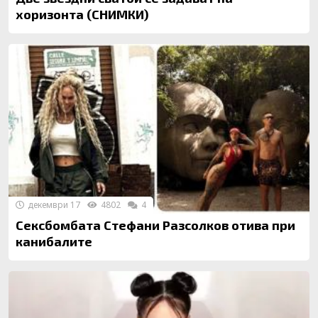
хоризонта (СНИМКИ)
декември 17
4802
4
Сексбомбата Стефани Разсолков отива при
канибалите