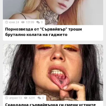
юни 24
10199
0
Порнозвезда от "Сървайвър" троши
брутално колата на гаджето
април 13
4291
0
Скандална сървайвърка си смени устните