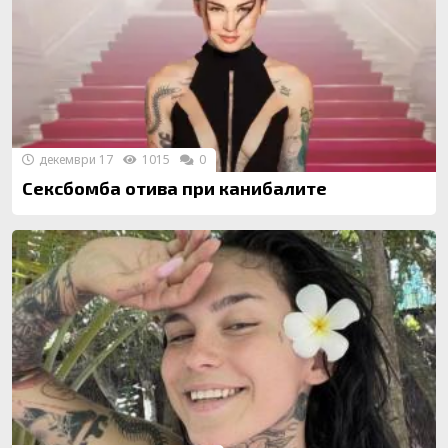
декември 17
1015
0
Сексбомба отива при канибалите