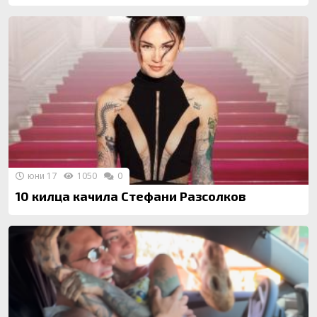
юни 17
1050
0
10 килца качила Стефани Разсолков