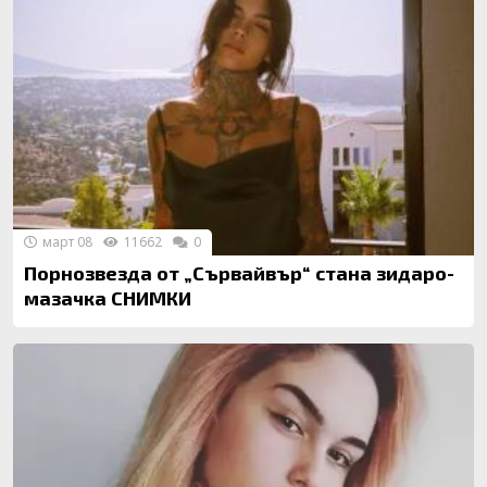
март 08
11662
0
Порнозвезда от „Сървайвър“ стана зидаро-
мазачка СНИМКИ