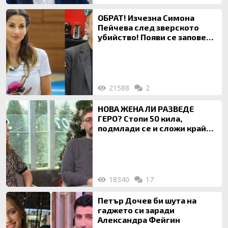
ОБРАТ! Изчезна Симона
Пейчева след зверското
убийство! Появи се заповед
за локализирането й
21588
2
НОВА ЖЕНА ЛИ РАЗВЕДЕ
ГЕРО? Стопи 50 кила,
подмлади се и сложи край
на 20-годишен брак
18340
17
Петър Дочев би шута на
гаджето си заради
Александра Фейгин