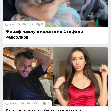
юни 05
2506
0
Жираф нахлу в колата на Стефани
Разсолков
януари 09
15036
2
Две звездни сватби се задават на