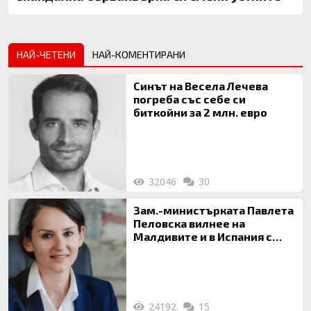
НАЙ-ЧЕТЕНИ
НАЙ-КОМЕНТИРАНИ
Синът на Весела Лечева
погреба със себе си
биткойни за 2 млн. евро
32046
30
Зам.-министърката Павлета
Пеловска вилнее на
Малдивите и в Испания с
богата любовница – брокер
на недвижими имоти
24192
15