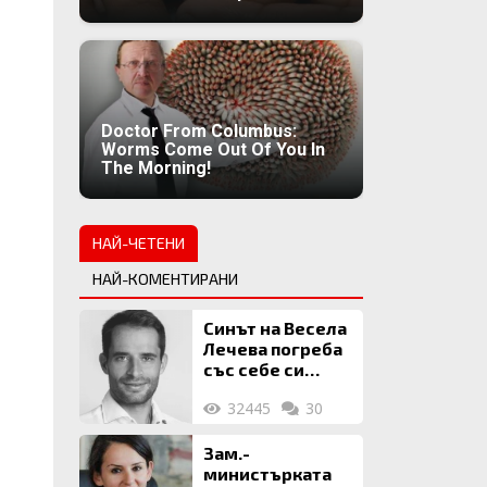
Doctor From Columbus:
Worms Come Out Of You In
The Morning!
НАЙ-ЧЕТЕНИ
НАЙ-КОМЕНТИРАНИ
Синът на Весела
Лечева погреба
със себе си
биткойни за 2
32445
30
млн. евро
Зам.-
министърката