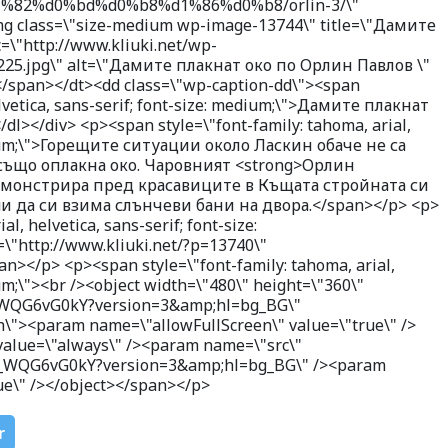
82%d0%bd%d0%b8%d1%86%d0%b8/orlin-3/\"
mg class=\"size-medium wp-image-13744\" title=\"Дамите
=\"http://www.kliuki.net/wp-
225.jpg\" alt=\"Дамите плакнат око по Орлин Павлов \"
></span></dt><dd class=\"wp-caption-dd\"><span
elvetica, sans-serif; font-size: medium;\">Дамите плакнат
></div> <p><span style=\"font-family: tahoma, arial,
edium;\">Горещите ситуации около Ласкин обаче не са
също оплакна око. Чаровният <strong>Орлин
демонстрира пред красавиците в Къщата стройната си
и да си взима слънчеви бани на двора.</span></p> <p>
l, helvetica, sans-serif; font-size:
"http://www.kliuki.net/?p=13740\"
an></p> <p><span style=\"font-family: tahoma, arial,
ium;\"><br /><object width=\"480\" height=\"360\"
8_WQG6vG0kY?version=3&amp;hl=bg_BG\"
h\"><param name=\"allowFullScreen\" value=\"true\" />
value=\"always\" /><param name=\"src\"
/8_WQG6vG0kY?version=3&amp;hl=bg_BG\" /><param
ue\" /></object></span></p>
r