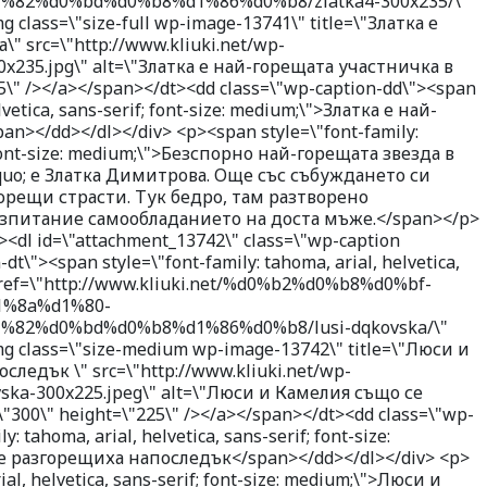
82%d0%bd%d0%b8%d1%86%d0%b8/zlatka4-300x235/\"
 class=\"size-full wp-image-13741\" title=\"Златка е
 src=\"http://www.kliuki.net/wp-
0x235.jpg\" alt=\"Златка е най-горещата участничка в
5\" /></a></span></dt><dd class=\"wp-caption-dd\"><span
lvetica, sans-serif; font-size: medium;\">Златка е най-
></dd></dl></div> <p><span style=\"font-family:
; font-size: medium;\">Безспорно най-горещата звезда в
uo; е Златка Димитрова. Още със събуждането си
горещи страсти. Тук бедро, там разтворено
изпитание самообладанието на доста мъже.</span></p>
><dl id=\"attachment_13742\" class=\"wp-caption
dt\"><span style=\"font-family: tahoma, arial, helvetica,
a href=\"http://www.kliuki.net/%d0%b2%d0%b8%d0%bf-
%8a%d1%80-
82%d0%bd%d0%b8%d1%86%d0%b8/lusi-dqkovska/\"
mg class=\"size-medium wp-image-13742\" title=\"Люси и
ледък \" src=\"http://www.kliuki.net/wp-
vska-300x225.jpeg\" alt=\"Люси и Камелия също се
300\" height=\"225\" /></a></span></dt><dd class=\"wp-
: tahoma, arial, helvetica, sans-serif; font-size:
 разгорещиха напоследък</span></dd></dl></div> <p>
ial, helvetica, sans-serif; font-size: medium;\">Люси и