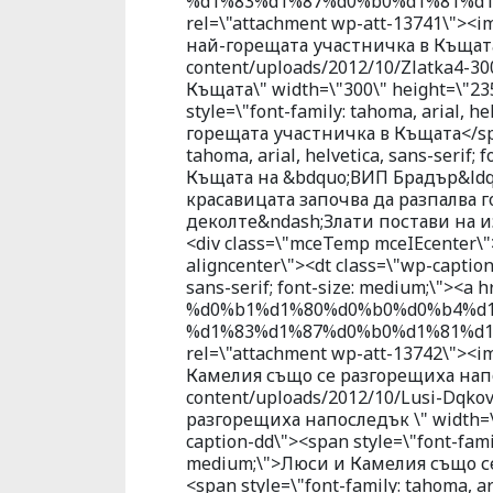
%d1%83%d1%87%d0%b0%d1%81%d1%
rel=\"attachment wp-att-13741\"><img
най-горещата участничка в Къщата\"
content/uploads/2012/10/Zlatka4-30
Къщата\" width=\"300\" height=\"23
style=\"font-family: tahoma, arial, he
горещата участничка в Къщата</span
tahoma, arial, helvetica, sans-serif
Къщата на &bdquo;ВИП Брадър&ldq
красавицата започва да разпалва 
деколте&ndash;Злати постави на 
<div class=\"mceTemp mceIEcenter\"
aligncenter\"><dt class=\"wp-caption-
sans-serif; font-size: medium;\"><
%d0%b1%d1%80%d0%b0%d0%b4%d1
%d1%83%d1%87%d0%b0%d1%81%d1%
rel=\"attachment wp-att-13742\"><i
Камелия също се разгорещиха напос
content/uploads/2012/10/Lusi-Dqko
разгорещиха напоследък \" width=\"
caption-dd\"><span style=\"font-family
medium;\">Люси и Камелия също се
<span style=\"font-family: tahoma, ar