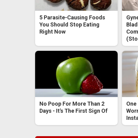
5 Parasite-Causing Foods
Gyne
You Should Stop Eating
Blad
Right Now
Come
(Sto
No Poop For More Than 2
One 
Days - It's The First Sign Of
Worm
Inst