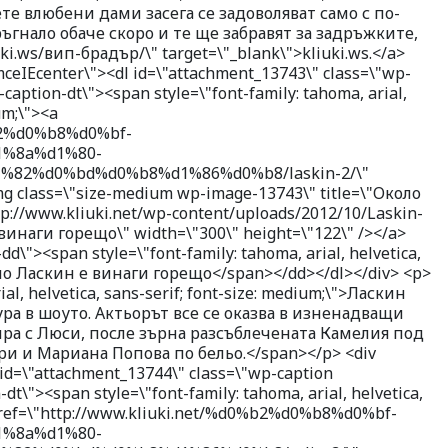
те влюбени дами засега се задоволяват само с по-
ъгнало обаче скоро и те ще забравят за задръжките,
ki.ws/вип-брадър/\" target=\"_blank\">kliuki.ws.</a>
ceIEcenter\"><dl id=\"attachment_13743\" class=\"wp-
caption-dt\"><span style=\"font-family: tahoma, arial,
um;\"><a
%b2%d0%b8%d0%bf-
%8a%d1%80-
82%d0%bd%d0%b8%d1%86%d0%b8/laskin-2/\"
mg class=\"size-medium wp-image-13743\" title=\"Около
p://www.kliuki.net/wp-content/uploads/2012/10/Laskin-
винаги горещо\" width=\"300\" height=\"122\" /></a>
d\"><span style=\"font-family: tahoma, arial, helvetica,
коло Ласкин е винаги горещо</span></dd></dl></div> <p>
ial, helvetica, sans-serif; font-size: medium;\">Ласкин
ра в шоуто. Актьорът все се оказва в изненадващи
ра с Люси, после зърна разсъблечената Камелия под
ари и Мариана Попова по бельо.</span></p> <div
id=\"attachment_13744\" class=\"wp-caption
dt\"><span style=\"font-family: tahoma, arial, helvetica,
a href=\"http://www.kliuki.net/%d0%b2%d0%b8%d0%bf-
%8a%d1%80-