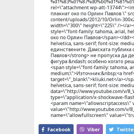
%d1%83%d1%87%d0%b0%d1%81%d1%
rel=\"attachment wp-att-13744\"><i
плакнат око по Орлин Павлов \" src
content/uploads/2012/10/Orlin-300x
width=\"300\" height=\"225\" /></a
style=\"font-family: tahoma, arial, h
око по Орлин Павлов</span></dd></dl
helvetica, sans-serif; font-size: m
единствените. Дамската публика 
Павлов</strong> не пропуска да 
фигура &ndash; особено когато реш
<span style=\"font-family: tahoma, aria
medium;\">Източник:&nbsp;<a href=\
target=\"_blank\">kliuki.net</a></sp
helvetica, sans-serif; font-size: med
data=\"http://www.youtube.com/v/
type=\"application/x-shockwave-flas
<param name=\"allowscriptaccess\" 
value=\"http://www.youtube.com/v
name=\"allowfullscreen\" value=\"tr
Facebook
Viber
Тwitte