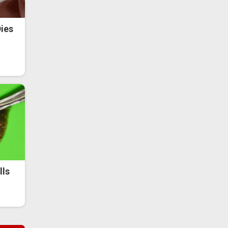
ies
lls