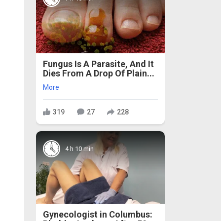
Fungus Is A Parasite, And It
Dies From A Drop Of Plain...
More
319
27
228
4 h 10 min
Gynecologist in Columbus: