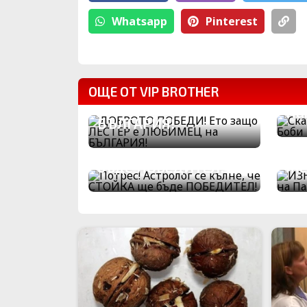
Whatsapp
Pinterest
ДОБРОТО ПОБЕДИ!
Ск
Ето защо ЛЕСТЕР е
ОЩЕ ОТ VIP BROTHER
Бр
ЛЮБИМЕЦ на
Па
БЪЛГАРИЯ!
Потрес! Астролог се
кълне, че СТОЙКА ще
ИЗ
бъде ПОБЕДИТЕЛ!
ЖЕ