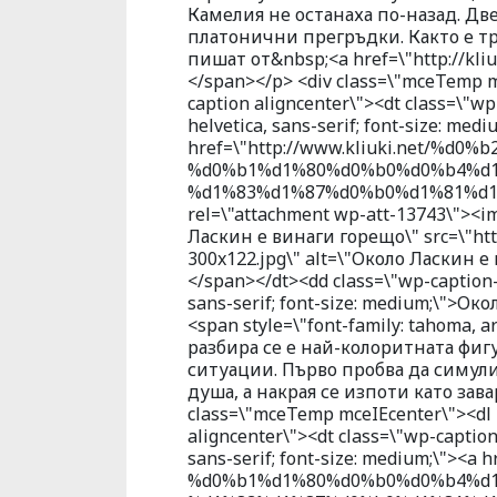
Камелия не останаха по-назад. Две
платонични прегръдки. Както е тр
пишат от&nbsp;<a href=\"http://kliu
</span></p> <div class=\"mceTemp m
caption aligncenter\"><dt class=\"wp-
helvetica, sans-serif; font-size: medi
href=\"http://www.kliuki.net/%d0
%d0%b1%d1%80%d0%b0%d0%b4%d1
%d1%83%d1%87%d0%b0%d1%81%d1%
rel=\"attachment wp-att-13743\"><i
Ласкин е винаги горещо\" src=\"htt
300x122.jpg\" alt=\"Около Ласкин е 
</span></dt><dd class=\"wp-caption-d
sans-serif; font-size: medium;\">О
<span style=\"font-family: tahoma, ar
разбира се е най-колоритната фигу
ситуации. Първо пробва да симули
душа, а накрая се изпоти като зав
class=\"mceTemp mceIEcenter\"><dl 
aligncenter\"><dt class=\"wp-caption-
sans-serif; font-size: medium;\"><
%d0%b1%d1%80%d0%b0%d0%b4%d1