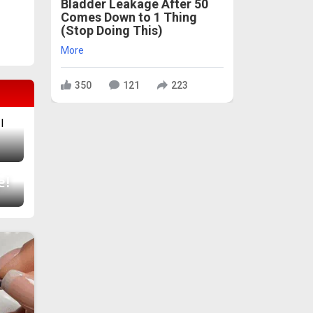
Bladder Leakage After 50
Comes Down to 1 Thing
(Stop Doing This)
More
350
121
223
е!