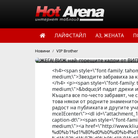
на Вип Брадър. Звездите
са снимани и показват 
някои от родните знаме
поразсъблечени, за рад
ЛАЙФСТАЙЛ
АЗ, ЖЕНАТА
П
участници в шоуто.
HotArena.net
16:18 | 12 окт 
Новини
VIP Brother
<h4><span style=\"font-family: tahoma,
medium;\">Звездите забравиха за 
</h4> <p><span style=\"font-family: ta
medium;\">&bdquo;И падат дрехи и
Къщата все по-често забравят, че 
това някои от родните знаменитос
радост на публиката и другите уч
mceIEcenter\"><dl id=\"attachment_1
caption-dt\"><span style=\"font-family
medium;\"><a href=\"http://www.k
%d0%b1%d1%80%d0%b0%d0%b4%d1