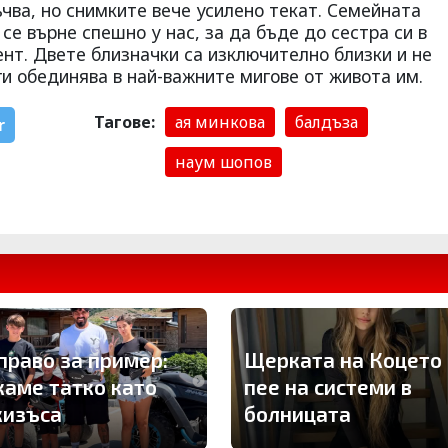
чва, но снимките вече усилено текат. Семейната
се върне спешно у нас, за да бъде до сестра си в
нт. Двете близначки са изключително близки и не
 ги обединява в най-важните мигове от живота им.
Тагове:
ая минкова
балдъза
r
наум шопов
право за пример:
Щерката на Коцето
каме татко като
пее на системи в
изъса
болницата