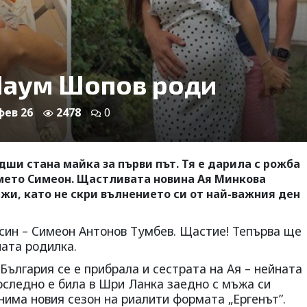
Наум Шопов роди
 фев 26
2478
0
ши стана майка за първи път. Тя е дарила с рожба
мето Симеон. Щастливата новина Ая Минкова
жи, като не скри вълнението си от най-важния ден
 син – Симеон Антонов Тумбев. Щастие! Тепърва ще
ната родилка.
България се е прибрала и сестрата на Ая – нейната
оследно е била в Шри Ланка заедно с мъжа си
има новия сезон на риалити формата „Ергенът”.