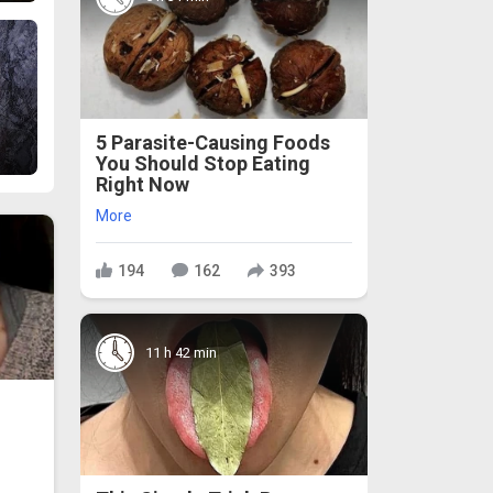
5 Parasite-Causing Foods
You Should Stop Eating
Right Now
More
194
162
393
11 h 42 min