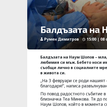
Балдъзата на 
Румен Димитров
15:00 | 08
Балдъзата на Наум Шопов – млад
любимия си мъж. Бебето носи и
съобщи лично в социалните мре
в живота си.
„На 3 февруари се роди нашият
благодаря!”, написа развълнува
По повод радостното събитие в 
близначка Теа Минкова. Тя до п
Наум Шопов, който в момента сн