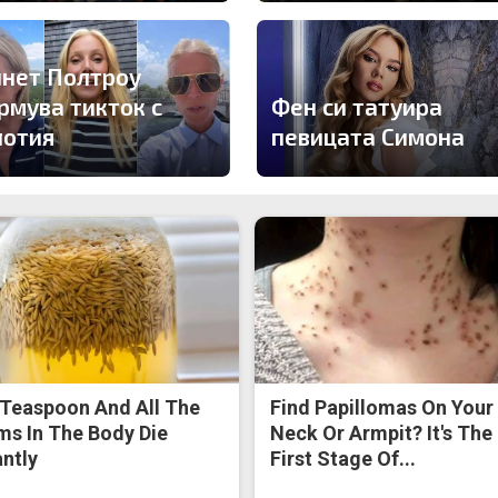
инет Полтроу
рмува тикток с
Фен си татуира
лотия
певицата Симона
Teaspoon And All The
Find Papillomas On Your
s In The Body Die
Neck Or Armpit? It's The
antly
First Stage Of...