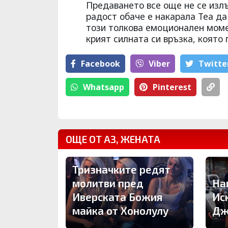
Предаването все още не се излъ
радост обаче е накарала Теа да 
този толкова емоционален моме
крият силната си връзка, която
Facebook
Viber
Тwitte
Whatsapp
Pinterest
ОЩЕ ОТ АЗ, ЖЕНАТА
Тризначките редят
молитви пред
На
Иверската Божия
Ис
майка от Хонолулу
Дж