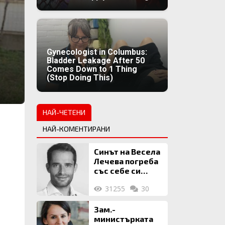
Gynecologist in Columbus:
Bladder Leakage After 50
Comes Down to 1 Thing
(Stop Doing This)
НАЙ-ЧЕТЕНИ
НАЙ-КОМЕНТИРАНИ
Синът на Весела
Лечева погреба
със себе си
биткойни за 2
31255
30
млн. евро
Зам.-
министърката