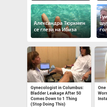
Гу
Александра Тюркмен
щу
се глези на Ибиза
го
Gynecologist in Columbus:
One 
Bladder Leakage After 50
Worm
Comes Down to 1 Thing
Inst
(Stop Doing This)