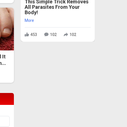
This Simple Trick Removes
All Parasites From Your
Body!
More
453
102
102
 It
...