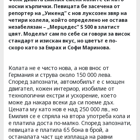
носни кърпички. Певицата бе засечена от
репортер на „Уикенд” с нов луксозен звяр на
четири колела, който определено не остава
незабелязан – „Мерцедес” S 500 в златист
цвят. Моделът сам по себе си говори за висок
стандарт и изискан вкус, но цветът е по-
скоро като за Емрах и Софи Маринова.
Колата не е чисто нова, а нов внос от
Германия и струва около 150 000 лева.
Според запознати, автомобилът е с мощен
двигател, кожен интериор, изобилие от
технологични екстри и ускорение, което
може да накара всеки да си поеме дъх.
Цената му като нов е над 250 000 лв., но
Емилия се е спряла на втора употреба кола и
е платила доста по-малко. Според запознати,
певицата е платила 65 бона в брой, а
останалата част ще изплаща на равни