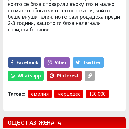
които се бяха стоварили върху тях и малко
по малко обогатяват автопарка си, който
беше внушителен, но го разпродадоха преди
2-3 години, защото ги бяха налегнали
солидни борчове.
Facebook
Viber
Тwitter
Whatsapp
Pinterest
Тагове:
емилия
мерцедес
150 000
ОЩЕ ОТ АЗ, ЖЕНАТА