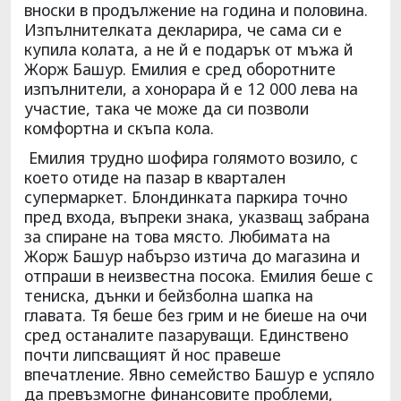
вноски в продължение на година и половина.
Изпълнителката декларира, че сама си е
купила колата, а не й е подарък от мъжа й
Жорж Башур. Емилия е сред оборотните
изпълнители, а хонорара й е 12 000 лева на
участие, така че може да си позволи
комфортна и скъпа кола.
Емилия трудно шофира голямото возило, с
което отиде на пазар в квартален
супермаркет. Блондинката паркира точно
пред входа, въпреки знака, указващ забрана
за спиране на това място. Любимата на
Жорж Башур набързо изтича до магазина и
отпраши в неизвестна посока. Емилия беше с
тениска, дънки и бейзболна шапка на
главата. Тя беше без грим и не биеше на очи
сред останалите пазаруващи. Единствено
почти липсващият й нос правеше
впечатление. Явно семейство Башур е успяло
да превъзмогне финансовите проблеми,