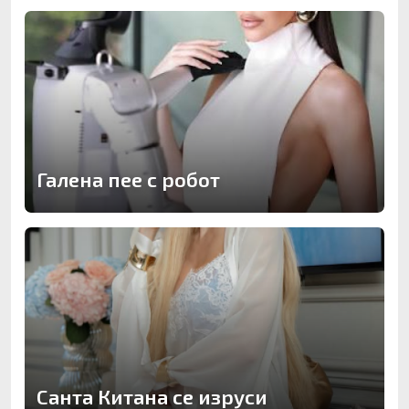
Галена пее с робот
Санта Китана се изруси