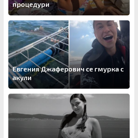
процедури
Евгения Джаферович се гмурка с
акули