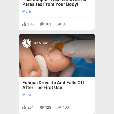
Parasites From Your Body!
More
186
101
83
9 h 53 min
Fungus Dries Up And Falls Off
After The First Use
More
264
128
400