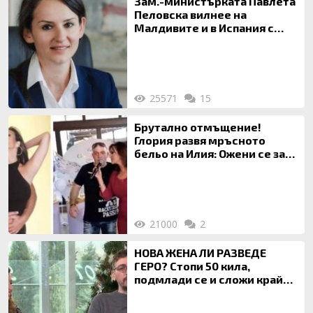
Зам.-министърката Павлета
Пеловска вилнее на
Малдивите и в Испания с
богата любовница – брокер
на недвижими имоти
25571
15
Брутално отмъщение!
Глория развя мръсното
бельо на Илия: Ожени се за
120 кг жена, заряза Симона,
за да гледа чуждо дете!
21000
2
НОВА ЖЕНА ЛИ РАЗВЕДЕ
ГЕРО? Стопи 50 кила,
подмлади се и сложи край
на 20-годишен брак