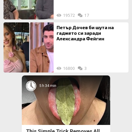
19572
17
Петър Дочев би шута на
гаджето си заради
Александра Фейгин
16800
3
5 h 34 min
This Simple Trick Removes All