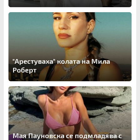
"Арестуваха" колата на Мила
Роберт
Мая Пауновска се подмладява с