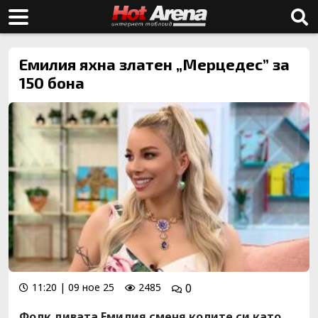
Емилия яхна златен „Мерцедес” за
150 бона
11:20 | 09 ное 25
2485
0
Фолк дивата Емилия сменя колите си като