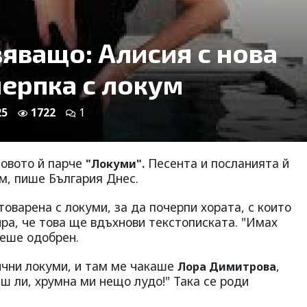
яващо: Алисия с нова
черпка с локум
25
1722
1
новото й парче
Песента и посланията й
"Локуми".
м, пише България Днес.
товарена с локуми, за да почерпи хората, с които
ира, че това ще вдъхнови текстописката. "Имах
беше одобрен.
ични локуми, и там ме чакаше
,
Лора Димитрова
еш ли, хрумна ми нещо лудо!" Така се роди