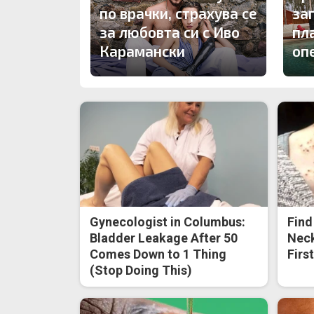
по врачки, страхува се
за
за любовта си с Иво
пл
Карамански
оп
Gynecologist in Columbus:
Find
Bladder Leakage After 50
Neck
Comes Down to 1 Thing
Firs
(Stop Doing This)