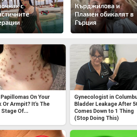
почнах с
Кърджилова и
астичните
Пламен обикалят в
ерации
Гърция
 Papillomas On Your
Gynecologist in Columbu
 Or Armpit? It's The
Bladder Leakage After 5
t Stage Of...
Comes Down to 1 Thing
(Stop Doing This)