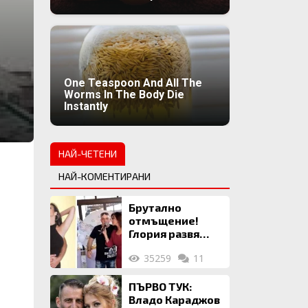
One Teaspoon And All The
Worms In The Body Die
Instantly
НАЙ-ЧЕТЕНИ
НАЙ-КОМЕНТИРАНИ
Брутално
отмъщение!
Глория развя
мръсното бельо
35259
11
на Илия: Ожени
се за 120 кг
жена, заряза
ПЪРВО ТУК:
Симона, за да
Владо Караджов