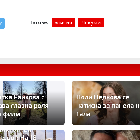
Тагове:
алисия
Локуми
r
атка Райкова с
Поли Недкова се
рва главна роля
натиска за панела н
в филм
Гала
ижа от „Биг
адър”: На 18