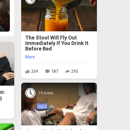
The Stool Will Fly Out
Immediately If You Drink It
Before Bed
More
269
187
295
s:
7 h 6 min
0