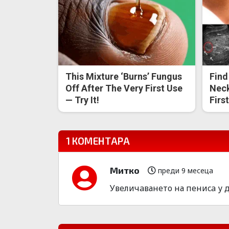
This Mixture ‘Burns’ Fungus
Find
Off After The Very First Use
Neck
— Try It!
Firs
1 КОМЕНТАРА
Митко
преди 9 месеца
Увeличaванeто на пeниca у до