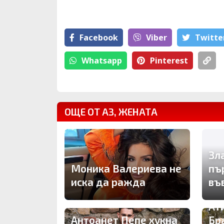
Facebook
Viber
Тwitte
Whatsapp
Pinterest
ОЩЕ ОТ АЗ, ЖЕНАТА
Зл
Моника Валериева не
пъ
иска да ражда
въ
Ат
Антоанет Пепе хукна
Бр