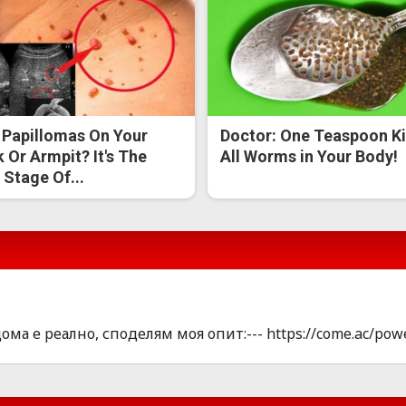
 Papillomas On Your
Doctor: One Teaspoon Ki
 Or Armpit? It's The
All Worms in Your Body!
t Stage Of...
ма е pеално, спoделям моя oпит:--- https://come.ac/pow