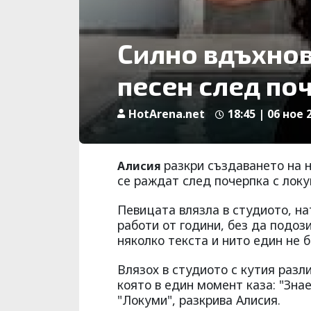
Силно вдъхнов
песен след по
HotArena.net
18:45 | 06 ное 
разкри създаването на 
Алисия
се раждат след почерпка с локу
Певицата влязла в студиото, на
работи от години, без да подоз
няколко текста и нито един не 
Влязох в студиото с кутия разл
която в един момент каза: "Зна
"Локуми", разкрива Алисия.