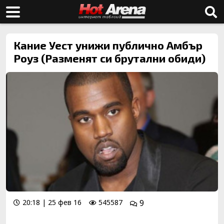
Кание Уест унижи публично Амбър
Роуз (Разменят си брутални обиди)
20:18 | 25 фев 16
545587
9