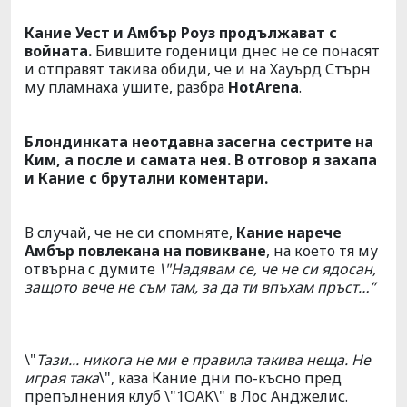
Кание Уест и Амбър Роуз продължават с
войната.
Бившите годеници днес не се понасят
и отправят такива обиди, че и на Хауърд Стърн
му пламнаха ушите, разбра
HotArena
.
Блондинката неотдавна засегна сестрите на
Ким, а после и самата нея. В отговор я захапа
и Кание с брутални коментари.
В случай, че не си спомняте,
Кание нарече
Амбър повлекана на повикване
, на което тя му
отвърна с думите
\"Надявам се, че не си ядосан,
защото вече не съм там, за да ти впъхам пръст…”
\"
Тази... никога не ми е правила такива неща. Не
играя така
\", каза Кание дни по-късно пред
препълнения клуб \"1OAK\" в Лос Анджелис.