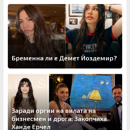
Бременна ли е Демет Йоздемир?
Заради оргии на вилата на
бизнесмен и дрога: Закопчаха
Ханде Ерчел