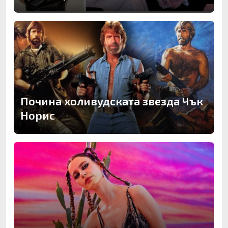
Почина холивудската звезда Чък
Норис