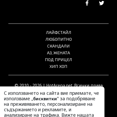
ЛАЙФСТАЙЛ
ЛЮБОПИТНО
СКАНДАЛИ
АЗ, ЖЕНАТА
ПОД ПРИЦЕЛ
ХИП ХОП
© 2010 - 2026 | HotArena.net. Всички права
запазени.
С използването на сайта вие приемате, че
използваме „
" за подобряване
бисквитки
на преживяването, персонализиране на
РЕКЛАМА
съдържанието и рекламите, и
КОНТАКТИ
анализиране на трафика. Вижте нашата