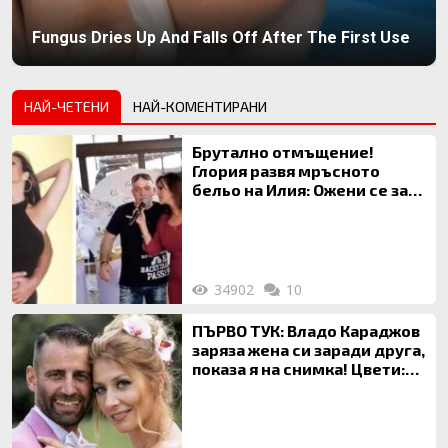
Fungus Dries Up And Falls Off After The First Use
НАЙ-ЧЕТЕНИ
НАЙ-КОМЕНТИРАНИ
Брутално отмъщение!
Глория развя мръсното
бельо на Илия: Ожени се за
120 кг жена, заряза Симона,
за да гледа чуждо дете!
34902
10
ПЪРВО ТУК: Владо Караджов
заряза жена си заради друга,
показа я на снимка! Цвети:
Ти си фалшив герой!