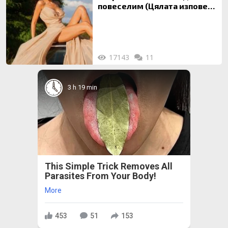
повеселим (Цялата изповед
ТУК)
17143
11
3 h 19 min
This Simple Trick Removes All
Parasites From Your Body!
More
453
51
153