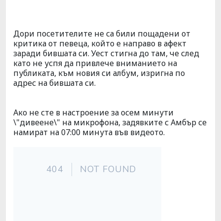
Дори посетителите не са били пощадени от
критика от певеца, който е направо в афект
заради бившата си. Уест стигна до там, че след
като не успя да привлече вниманието на
публиката, към новия си албум, изригна по
адрес на бившата си.
Ако не сте в настроение за осем минути
\"дивеене\" на микрофона, задявките с Амбър се
намират на 07:00 минута във видеото.