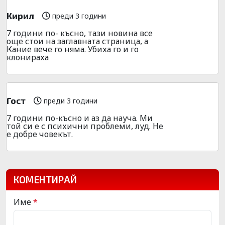
Кирил
преди 3 години
7 години по- късно, тази новина все
още стои на заглавната страница, а
Кание вече го няма. Убиха го и го
клонираха
Гост
преди 3 години
7 години по-късно и аз да науча. Ми
той си е с психични проблеми, луд. Не
е добре човекът.
КОМЕНТИРАЙ
Име
*