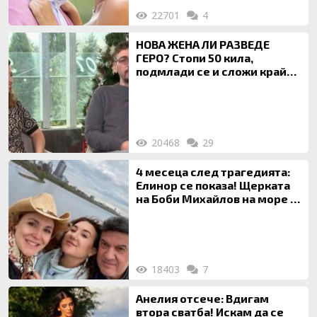
22701
4
НОВА ЖЕНА ЛИ РАЗВЕДЕ
ГЕРО? Стопи 50 кила,
подмлади се и сложи край
на 20-годишен брак
20468
29
4 месеца след трагедията:
Елинор се показа! Щерката
на Боби Михайлов на море с
майка си
18403
7
Анелия отсече: Вдигам
втора сватба! Искам да се