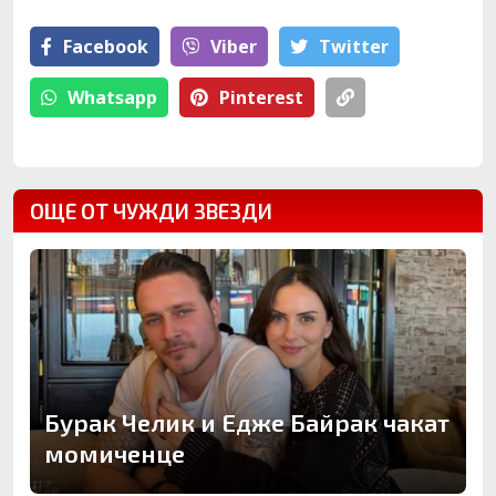
Facebook
Viber
Тwitter
Whatsapp
Pinterest
ОЩЕ ОТ ЧУЖДИ ЗВЕЗДИ
Бурак Челик и Едже Байрак чакат
момиченце