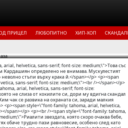
ли! Бодигардът на Ким Кардашиян
 Мускулестият мачо се опита да й
ОД ПРИЦЕЛ
ЛЮБОПИТНО
ХИП-ХОП
СКАНДАЛ
 стъпи върху крака й.
13
34517
1
 arial, helvetica, sans-serif; font-size: medium;\">Това със
им Кардашиян определено не внимава. Мускулестият
о неволно стъпи върху крака й.</span></p> <p><span
elvetica, sans-serif; font-size: medium;\"><br /></span></p>
homa, arial, helvetica, sans-serif; font-size:
оято не слиза от кокилите си, дори му вдигна скандал
им чак се развика на охраната си, заради малкия
p><span style=\"font-family: tahoma, arial, helvetica,
 /></span></p> <p><br /><span style=\"font-family: tahoma,
ize: medium;\">Риалити звездата, която скоро очаква бебе,
 тях обаче трудно пази равновесие, особено след като