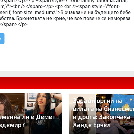
pan></p> <p><span style=\"font-family: tahoma, arial,
dium;\"><br /></span></p> <p><br /><span style=\"font-
ns-serif; font-size: medium;\">В очакване на бъдещето бебе
бства. Брюнетката не крие, че все повече се изморява
</span></p>
r
Заради оргии на
вилата на бизнесме
еменна ли е Демет
и дрога: Закопчаха
здемир?
Ханде Ерчел