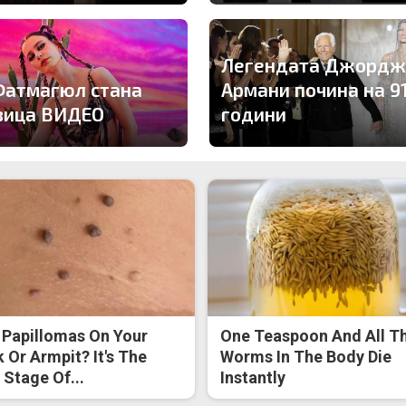
Легендата Джордж
Фатмагюл стана
Армани почина на 9
вица ВИДЕО
години
 Papillomas On Your
One Teaspoon And All T
 Or Armpit? It's The
Worms In The Body Die
t Stage Of...
Instantly