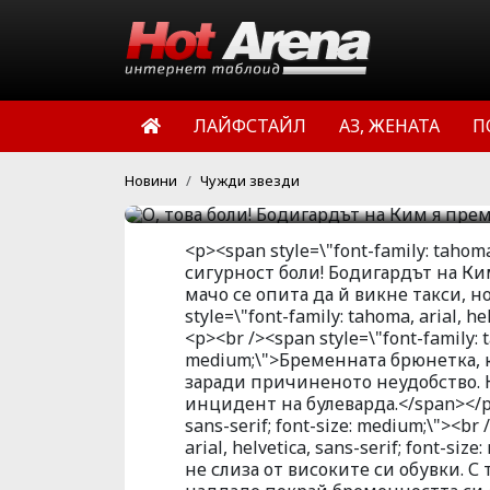
премаза
Това със сигурност бо
определено не внимава.
ЛАЙФСТАЙЛ
АЗ, ЖЕНАТА
П
викне такси, но неволно
HotArena.net
11:13 | 13 мар 
Новини
Чужди звезди
<p><span style=\"font-family: tahoma,
сигурност боли! Бодигардът на К
мачо се опита да й викне такси, н
style=\"font-family: tahoma, arial, h
<p><br /><span style=\"font-family: ta
medium;\">Бременната брюнетка, к
заради причиненото неудобство. К
инцидент на булеварда.</span></p> <
sans-serif; font-size: medium;\"><br
arial, helvetica, sans-serif; font-s
не слиза от високите си обувки. С