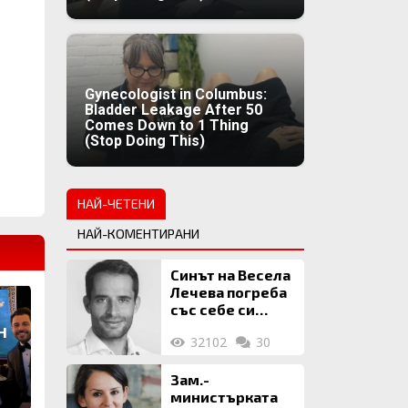
Gynecologist in Columbus:
Bladder Leakage After 50
Comes Down to 1 Thing
(Stop Doing This)
НАЙ-ЧЕТЕНИ
НАЙ-КОМЕНТИРАНИ
Синът на Весела
Лечева погреба
със себе си
биткойни за 2
н
32102
30
млн. евро
Зам.-
министърката