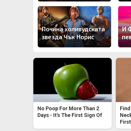
Почина холивудската
И 
звезда Чък Норис
пе
No Poop For More Than 2
Find
Days - It's The First Sign Of
Neck
Firs