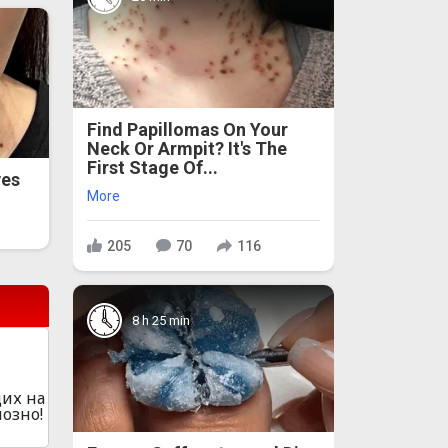
Find Papillomas On Your
Neck Or Armpit? It's The
First Stage Of...
ves
More
205
70
116
8 h 25 min
дих на
озно!