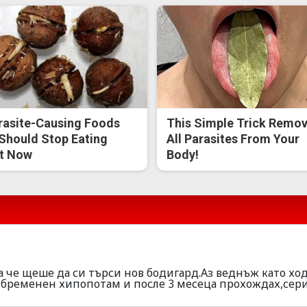
rasite-Causing Foods
This Simple Trick Remo
Should Stop Eating
All Parasites From Your
t Now
Body!
ла че щеше да си търси нов бодигард.Аз веднъж като хо
 бременен хипопотам и после 3 месеца прохождах,сери