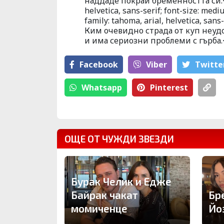
наддаде покрай бременността си.</s
helvetica, sans-serif; font-size: me
family: tahoma, arial, helvetica, sa
Ким очевидно страда от куп неудо
и има сериозни проблеми с гърба.
Facebook
Viber
Тwitte
Whatsapp
Pinterest
ОЩЕ ОТ ЧУЖДИ ЗВЕЗДИ
Бурак Челик и Едже
Байрак чакат
Бр
момиченце
Йо