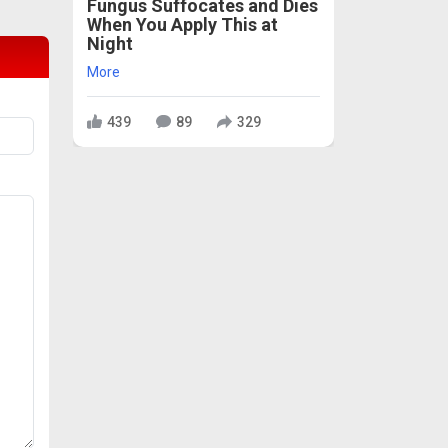
Fungus Suffocates and Dies
When You Apply This at
Night
More
439
89
329