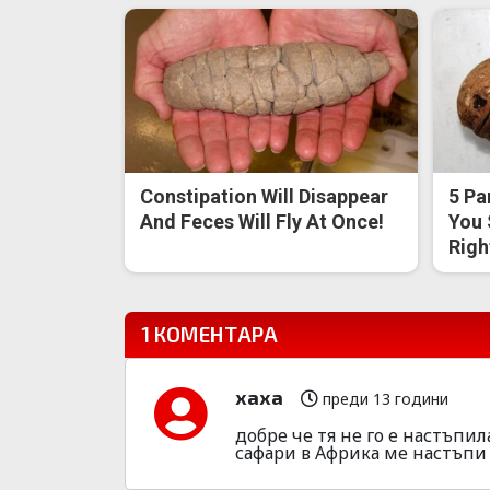
Constipation Will Disappear
5 Pa
And Feces Will Fly At Once!
You 
Righ
1 КОМЕНТАРА
хаха
преди 13 години
добре че тя не го е настъпи
сафари в Африка ме настъпи