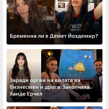
Бременна ли е Демет Йоздемир?
Заради оргии на вилата на
бизнесмен и дрога: Закопчаха
Ханде Ерчел