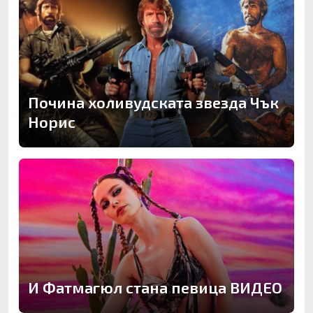
Почина холивудската звезда Чък
Норис
И Фатмагюл стана певица ВИДЕО