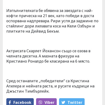
Изпълнителката бе обявена за звездата с най-
кофти прическа на 21 век, като победи в доста
оспорвана надпревара. Рири успя да задмине по
стайлинг дори лилавата коса на Кели Озбърн и
плитките на Дейвид Бекъм.
Актрисата Скарлет Йохансон също се озова в
челната десетка. А мазната фризура на
Кристиано Роналдо бе класирана на 6 място.
Сред останалите „победители“ са Кристина
Агилера и нейната раста, и русите къдрици на
Джъстин Тимбърлейк.
Facebook
Viber
Тwitter