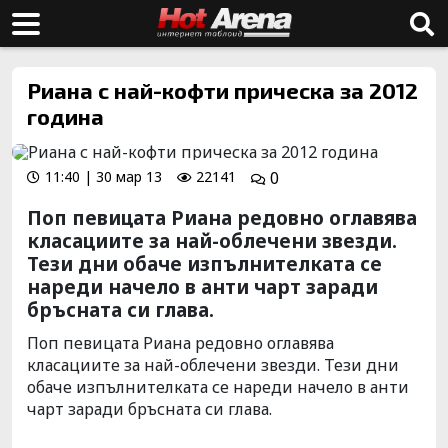
Риана с най-кофти прическа за 2012
година
11:40 | 30 мар 13
22141
0
Поп певицата Риана редовно оглавява
класациите за най-облечени звезди.
Тези дни обаче изпълнителката се
нареди начело в анти чарт заради
бръсната си глава.
Поп певицата Риана редовно оглавява
класациите за най-облечени звезди. Тези дни
обаче изпълнителката се нареди начело в анти
чарт заради бръсната си глава.