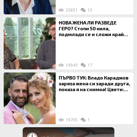
25851
15
НОВА ЖЕНА ЛИ РАЗВЕДЕ
ГЕРО? Стопи 50 кила,
подмлади се и сложи край
на 20-годишен брак
19943
17
ПЪРВО ТУК: Владо Караджов
заряза жена си заради друга,
показа я на снимка! Цвети:
Ти си фалшив герой!
19705
1