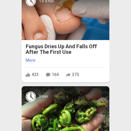
1 h 9 min
Fungus Dries Up And Falls Off
After The First Use
More
423
164
375
3 min