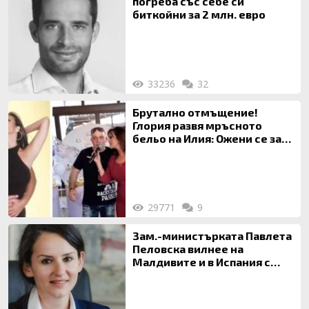
погреба със себе си
биткойни за 2 млн. евро
33236
32
Брутално отмъщение!
Глория развя мръсното
бельо на Илия: Ожени се за
120 кг жена, заряза Симона,
за да гледа чуждо дете!
29771
9
Зам.-министърката Павлета
Пеловска вилнее на
Малдивите и в Испания с
богата любовница – брокер
на недвижими имоти