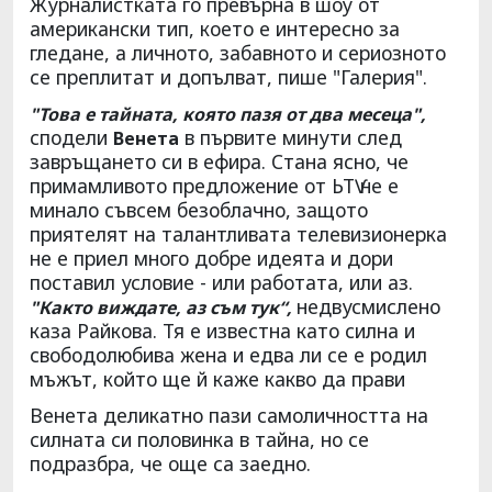
Журналистката го превърна в шоу от
американски тип, което е интересно за
гледане, а личното, забавното и сериозното
се преплитат и допълват, пише "Галерия".
"Това е тайната, която пазя от два месеца",
сподели
в първите минути след
Венета
завръщането си в ефира. Стана ясно, че
примамливото предложение от ЬТѴ не е
минало съвсем безоблачно, защото
приятелят на талантливата телевизионерка
не е приел много добре идеята и дори
поставил условие - или работата, или аз.
недвусмислено
"Както виждате, аз съм тук“,
каза Райкова. Тя е известна като силна и
свободолюбива жена и едва ли се е родил
мъжът, който ще й каже какво да прави
Венета деликатно пази самоличността на
силната си половинка в тайна, но се
подразбра, че още са заедно.