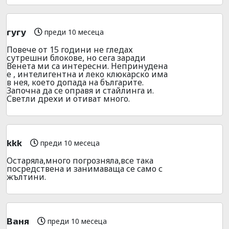
гугу
преди 10 месеца
Повече от 15 години не гледах
сутрешни блокове, но сега заради
Венета ми са интересни. Непринудена
е , интелигентна и леко клюкарско има
в нея, което допада на българите.
Започна да се оправя и стайлинга и.
Светли дрехи и отиват много.
kkk
преди 10 месеца
Остаряла,много погрозняла,все така
посредствена и занимаваща се само с
жълтини.
Ваня
преди 10 месеца