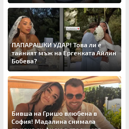
ПАПАРАШКИ УДАР! Това ли е
тайният мъж на Ергенката Айлин
Бобева?
Бивша на Гришо влюбена в
София! Мадалина снимала