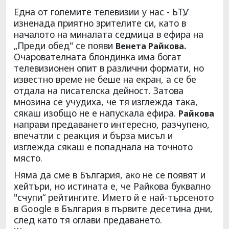
Eдна от големите телевизии у нас - ЬТѴ,
изненада приятно зрителите си, като в
началото на миналата седмица в ефира на
„Преди обед" се появи
Венета Райкова.
Очарователната блондинка има богат
телевизионен опит в различни формати, но
известно време не беше на екран, а се бе
отдала на писателска дейност. Затова
мнозина се учудиха, че тя изглежда така,
сякаш изобщо не е напускала ефира.
Райкова
направи предаването интересно, разчупено,
впечатли с реакция и бърза мисъл и
изглежда сякаш е попаднала на точното
място.
Няма да сме в България, ако не се появят и
хейтъри, но истината е, че Райкова буквално
"счупи“ рейтингите. Името й е най-търсеното
в Google в България в първите десетина дни,
след като тя оглави предаването.