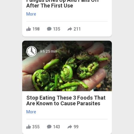
After The First Use
More
198
135
211
9 h 25 min
Stop Eating These 3 Foods That
Are Known to Cause Parasites
More
355
143
99