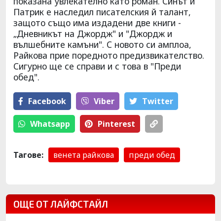
показана увлекателно като роман. Синът й
Патрик е наследил писателския й талант,
защото също има издадени две книги -
„Дневникът на Джордж" и "Джордж и
вълшебните камъни". С новото си амплоа,
Райкова прие поредното предизвикателство.
Сигурно ще се справи и с това в "Преди
обед".
Facebook
Viber
Тwitter
Whatsapp
Pinterest
Тагове:
венета райкова
преди обед
ОЩЕ ОТ ЛАЙФСТАЙЛ