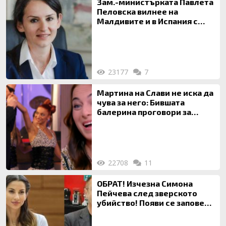
Зам.-министърката Павлета
Пеловска вилнее на
Малдивите и в Испания с
богата любовница – брокер
на недвижими имоти
23177
7
Мартина на Слави не иска да
чува за него: Бившата
балерина проговори за
живота си с Дългия
22708
11
ОБРАТ! Изчезна Симона
Пейчева след зверското
убийство! Появи се заповед
за локализирането й