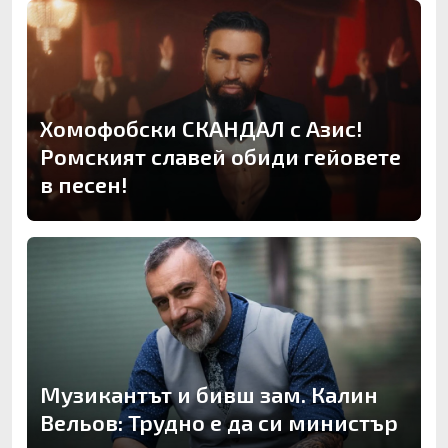
Хомофобски СКАНДАЛ с Азис!
Ромският славей обиди гейовете
в песен!
Музикантът и бивш зам. Калин
Вельов: Трудно е да си министър