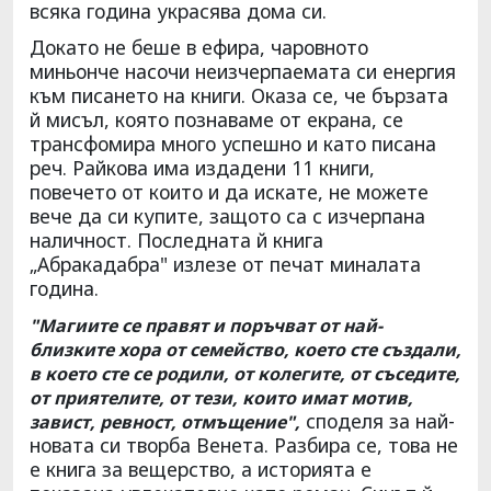
всяка година украсява дома си.
Докато не беше в ефира, чаровното
миньонче насочи неизчерпаемата си енергия
към писането на книги. Оказа се, че бързата
й мисъл, която познаваме от екрана, се
трансфомира много успешно и като писана
реч. Райкова има издадени 11 книги,
повечето от които и да искате, не можете
вече да си купите, защото са с изчерпана
наличност. Последната й книга
„Абракадабра" излезе от печат миналата
година.
"Магиите се правят и поръчват от най-
близките хора от семейство, което сте създали,
в което сте се родили, от колегите, от съседите,
от приятелите, от тези, които имат мотив,
споделя за най-
завист, ревност, отмъщение",
новата си творба Венета. Разбира се, това не
е книга за вещерство, а историята е