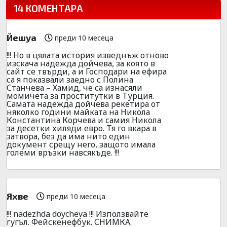
14 КОМЕНТАРА
Йешуа
преди 10 месеца
!!! Но в цялата история изведнъж отново
изскача надежда дойчева, за която в
сайт се твърди, а и Господари на ефира
са я показвали заедно с Полина
Станчева – Хамид, че са изнасяли
момичета за проститутки в Турция.
Самата надежда дойчева рекетира от
няколко години майката на Никола
Константина Корчева и самия Никола
за десетки хиляди евро. Тя го вкара в
затвора, без да има нито един
документ срещу него, защото имала
големи връзки навсякъде. !!!
Яхве
преди 10 месеца
!!! nadezhda doycheva !!! Използвайте
гугъл. Фейскенефбук. СНИМКА.