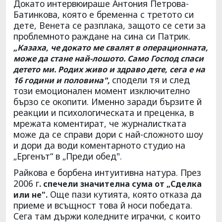
Докато интервюираше Антония Петрова-
Батинкова, която е бременна с третото си
дете, Венета се разплака, защото се сети за
проблемното раждане на сина си Патрик.
„Казаха, че докато ме свалят в операционната,
може да стане най-лошото. Само Господ спаси
детето ми. Родих живо и здраво дете, сега е на
сподели тя и след
16 години и половина",
този емоционален момент изключително
бързо се окопити. Именно заради бързите й
реакции и психологическата и преценка, в
мрежата коментират, че журналистката
може да се справи дори с най-сложното шоу
и дори да води коментарното студио на
„Ергенът“ в „Преди обед".
Райкова е борбена интуитивна натура. През
2006 г
. спечели значителна сума от „Сделка
Още пази кутията, която отказа да
или не".
приеме и всъщност това й носи победата.
Сега там държи коледните играчки, с които