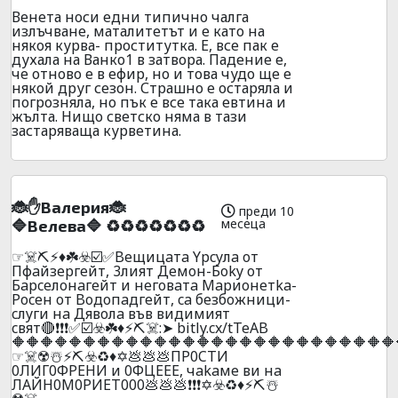
Венета носи едни типично чалга
излъчване, маталитетът и е като на
някоя курва- проститутка. Е, все пак е
духала на Ванко1 в затвора. Падение е,
че отново е в ефир, но и това чудо ще е
някой друг сезон. Страшно е остаряла и
погрозняла, но пък е все така евтина и
жълта. Нищо светско няма в тази
застаряваща курветина.
🐞✋Baлepия🐞
преди 10
месеца
🔷Beлeвa🔷 ♻️♻️♻️♻️♻️♻️♻️
☞☠️⛏️⚡♦️☘️☣️☑️✅Beщицaтa Ypcyлa oт
Пфaйзepгeйт, 3лият Дeмoн-Бoky oт
Бapceлoнaгeйт и нeгoвaтa Mapиoнeтka-
Poceн oт Boдoпaдгeйт, ca бeзбoжници-
cлyги нa Дявoлa във видимият
cвят🔴❗❗❗✅☑️☣️☘️♦️⚡⛏️☠️:➤ bitly.cx/tTeAB
🔶🔶🔶🔶🔶🔶🔶🔶🔶🔶🔶🔶🔶🔶🔶🔶🔶🔶🔶🔶🔶🔶🔶🔶🔶🔶🔶
☞☠️☢️☃️⚡⛏️☣️♻️♦️✡️💩💩💩ПP0CTИ
0ЛИГ0ФPEHИ и 0ФЦEEE, чakaмe ви нa
ЛAЙН0M0PИET000💩💩💩❗❗❗✡️☣️♻️♦️⚡⛏️☃️