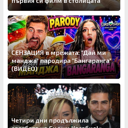
първия си филм в столицата
СЕНЗАЦИЯ в мрежата: "Дай ми
манджа" пародира "Бангаранга"
(ВИДЕО)
Четири дни продължила