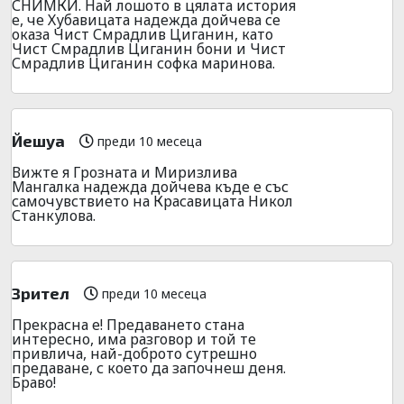
СНИМКИ. Най лошото в цялата история
е, че Хубавицата надежда дойчева се
оказа Чист Смрадлив Циганин, като
Чист Смрадлив Циганин бони и Чист
Смрадлив Циганин софка маринова.
Йешуа
преди 10 месеца
Вижте я Грозната и Миризлива
Мангалка надежда дойчева къде е със
самочувствието на Красавицата Никол
Станкулова.
Зрител
преди 10 месеца
Прекрасна е! Предаването стана
интересно, има разговор и той те
привлича, най-доброто сутрешно
предаване, с което да започнеш деня.
Браво!