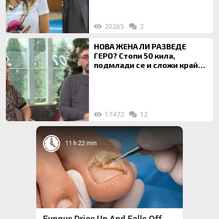
20265
2
НОВА ЖЕНА ЛИ РАЗВЕДЕ
ГЕРО? Стопи 50 кила,
подмлади се и сложи край
на 20-годишен брак
17472
12
11 h 22 min
Fungus Dries Up And Falls Off