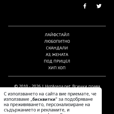
ЛАЙФСТАЙЛ
ЛЮБОПИТНО
СКАНДАЛИ
АЗ, ЖЕНАТА
ПОД ПРИЦЕЛ
ХИП ХОП
© 2010 - 2026 | HotArena.net. Всички права
запазени.
С използването на сайта вие приемате, че
използваме „
" за подобряване
бисквитки
на преживяването, персонализиране на
РЕКЛАМА
съдържанието и рекламите, и
КОНТАКТИ