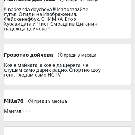
!!! nadezhda doycheva !!! Използвайте
гугъл. Отиди на Изображения.
Фейскенефбук. СНИМКА. Ето я
Хубавицата и Чист Смрадлив Циганин
надежда дойчева.!!!.
Грозотио дойчева
преди 9 месеца
Коя е майката, а коя е дъщерята, че
слушам само дарик радио. Спортно шоу
гонг. Гледам само HGTV.
Milla76
преди 9 месеца
Мангал +++