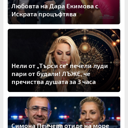
Любовта на Дара Екимова с
Искрата процъфтява
Нели от „Търси се“ печели луди
пари от будали! ЛЪЖЕ, че
пречиства душата за 3 часа
Симона Пейчева отиде на море