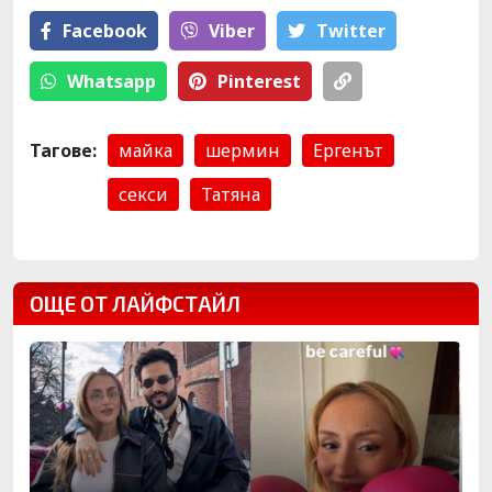
Facebook
Viber
Тwitter
Whatsapp
Pinterest
Тагове:
майка
шермин
Ергенът
секси
Татяна
ОЩЕ ОТ ЛАЙФСТАЙЛ