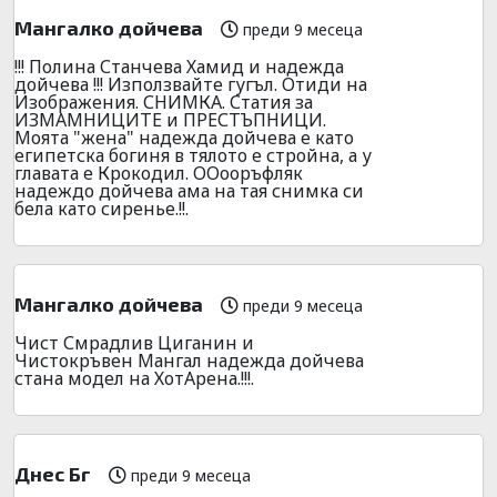
Мангалко дойчева
преди 9 месеца
!!! Полина Станчева Хамид и надежда
дойчева !!! Използвайте гугъл. Отиди на
Изображения. СНИМКА. Статия за
ИЗМАМНИЦИТЕ и ПРЕСТЪПНИЦИ.
Моята "жена" надежда дойчева е като
египетска богиня в тялото е стройна, а у
главата е Крокодил. ООооръфляк
надеждо дойчева ама на тая снимка си
бела като сиренье.!!.
Мангалко дойчева
преди 9 месеца
Чист Смрадлив Циганин и
Чистокръвен Мангал надежда дойчева
стана модел на ХотАрена.!!!.
Днес Бг
преди 9 месеца