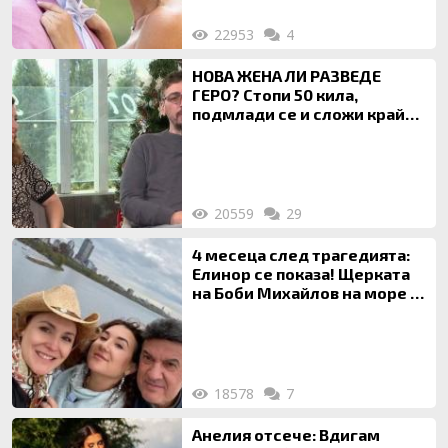
22953
4
НОВА ЖЕНА ЛИ РАЗВЕДЕ
ГЕРО? Стопи 50 кила,
подмлади се и сложи край
на 20-годишен брак
20559
29
4 месеца след трагедията:
Елинор се показа! Щерката
на Боби Михайлов на море с
майка си
18578
7
Анелия отсече: Вдигам