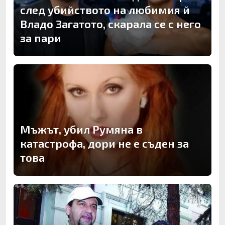
след убийството на любимия й
Владо Загатото, скарала се с него
за пари
Мъжът, убил Румяна в
катастрофа, дори не е съден за
това