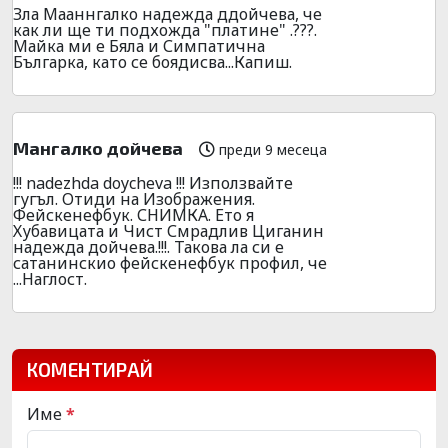
Зла Мааннгалко надежда ддойчева, че
как ли ще ти подхожда "платине" .???.
Майка ми е Бяла и Симпатична
Българка, като се боядисва...Капиш.
Мангалко дойчева
преди 9 месеца
!!! nadezhda doycheva !!! Използвайте
гугъл. Отиди на Изображения.
Фейскенефбук. СНИМКА. Ето я
Хубавицата и Чист Смрадлив Циганин
надежда дойчева.!!!. Такова ла си е
сатанинскио фейскенефбук профил, че
...Наглост.
КОМЕНТИРАЙ
Име
*