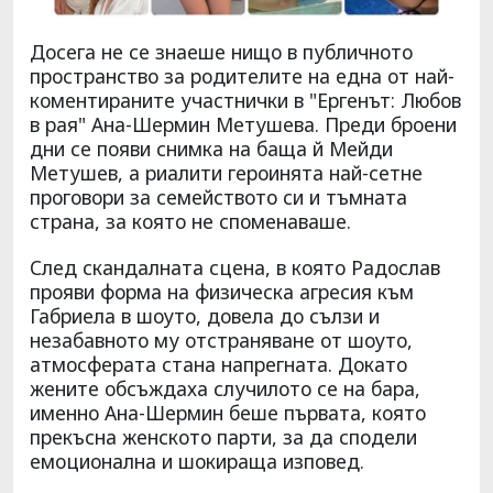
Досега не се знаеше нищо в публичното
пространство за родителите на една от най-
коментираните участнички в "Ергенът: Любов
в рая" Ана-Шермин Метушева. Преди броени
дни се появи снимка на баща й Мейди
Метушев, а риалити героинята най-сетне
проговори за семейството си и тъмната
страна, за която не споменаваше.
След скандалната сцена, в която Радослав
прояви форма на физическа агресия към
Габриела в шоуто, довела до сълзи и
незабавното му отстраняване от шоуто,
атмосферата стана напрегната. Докато
жените обсъждаха случилото се на бара,
именно Ана-Шермин беше първата, която
прекъсна женското парти, за да сподели
емоционална и шокираща изповед.