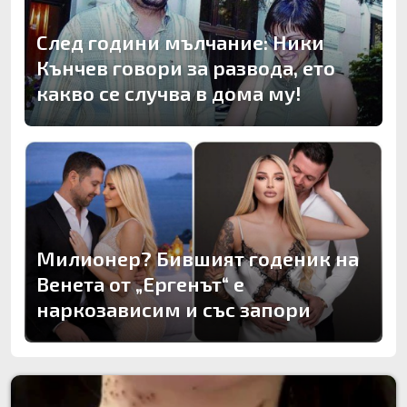
След години мълчание: Ники
Кънчев говори за развода, ето
какво се случва в дома му!
Милионер? Бившият годеник на
Венета от „Ергенът“ е
наркозависим и със запори