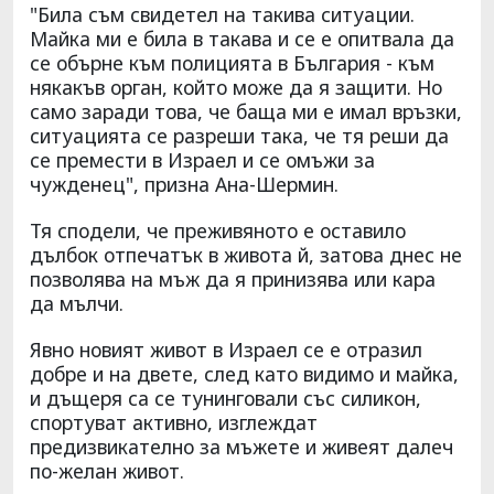
"Била съм свидетел на такива ситуации.
Майка ми е била в такава и се е опитвала да
се обърне към полицията в България - към
някакъв орган, който може да я защити. Но
само заради това, че баща ми е имал връзки,
ситуацията се разреши така, че тя реши да
се премести в Израел и се омъжи за
чужденец", призна Ана-Шермин.
Тя сподели, че преживяното е оставило
дълбок отпечатък в живота й, затова днес не
позволява на мъж да я принизява или кара
да мълчи.
Явно новият живот в Израел се е отразил
добре и на двете, след като видимо и майка,
и дъщеря са се тунинговали със силикон,
спортуват активно, изглеждат
предизвикателно за мъжете и живеят далеч
по-желан живот.