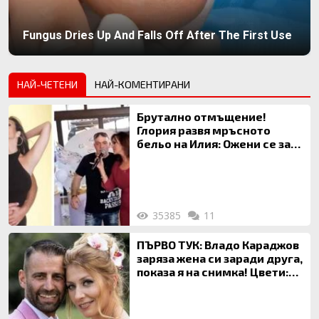
Fungus Dries Up And Falls Off After The First Use
НАЙ-ЧЕТЕНИ
НАЙ-КОМЕНТИРАНИ
Брутално отмъщение!
Глория развя мръсното
бельо на Илия: Ожени се за
120 кг жена, заряза Симона,
за да гледа чуждо дете!
35385
11
ПЪРВО ТУК: Владо Караджов
заряза жена си заради друга,
показа я на снимка! Цвети:
Ти си фалшив герой!