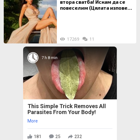
втора сватба! Искам да се
повеселим (Цялата изповед
ТУК)
17269
11
7 h 8 min
This Simple Trick Removes All
Parasites From Your Body!
More
181
25
232