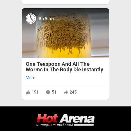
8 h 9 min
One Teaspoon And All The
Worms In The Body Die Instantly
More
191
51
245