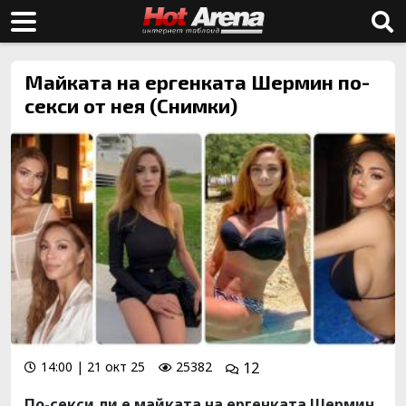
Майката на ергенката Шермин по-
секси от нея (Снимки)
14:00 | 21 окт 25
25382
12
По-секси ли е майката на ергенката Шермин