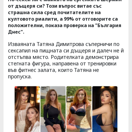
от дъщеря си? Този въпрос витае със
страшна сила сред почитателите на
култовото риалити, а 99% от отговорите са
положителни, показа проверка на "България
Днес".
Изваяната Татяна Димитрова съперничи по
сексапил на пищната си дъщеря и далеч не й
отстъпва място. Родителката демонстрира
стегната фигура, направена от тренировки
във фитнес залата, които Татяна не
пропуска.