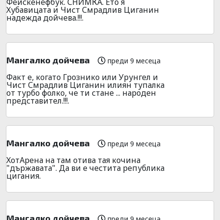
Фейскенефбук. СНИМКА. Ето я
Хубавицата и Чист Смрадлив Циганин
надежда дойчева.!!!.
Мангалко дойчева
преди 9 месеца
Факт е, когато Грознико или Урунгел и
Чист Смрадлив Циганин илиян тупалка
от турбо фолко, че ти стане ... народен
представител.!!!.
Мангалко дойчева
преди 9 месеца
ХотАрена на там отива тая кочина
"държавата". Да ви е честита република
цигания.
Мангалко дойчева
преди 9 месеца