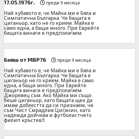
17.05.1976г.
преди 9 месеца
Най хубавото е, че Майка ми е Бяла и
Симпатична Българка. Че бащата е
циганьор, като не го крием. Майка е
само една, а бащи много. При Еврейте
бащата винаги е предполагаем.
Бивш от МВР76
преди 9 месеца
Най хубавото е, че Майка ми е Бяла и
Симпатична Българка. Че бащата е
циганьор не го крием. Майка е само
една, а бащи много. При Еврейте
бащата винаги е предполагаем.
Джоревец съм. Ако Майка ми също
беше циганьор, като бащата щех да
имам доблестта да си признаем, че
съм Чист Смрадлив Циганин, като
надежда дойчева и футболистчето
филип кръстев.!!.