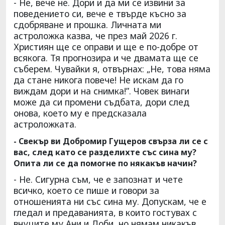
- Не, вече не. Дори и да ми се извини за
поведението си, вече е твърде късно за
сдобряване и прошка. Личната ми
астроложка казва, че през май 2026 г.
Християн ще се оправи и ще е по-добре от
всякога. Тя прогнозира и че двамата ще се
съберем. Чувайки я, отвърнах: „Не, това няма
да стане никога повече! Не искам да го
виждам дори и на снимка!”. Човек винаги
може да си промени съдбата, дори след
онова, което му е предсказала
астроложката.
- Свекър ви Добромир Гущеров свърза ли се с
вас, след като се разделихте със сина му?
Опита ли се да помогне по някакъв начин?
- Не. Сигурна съм, че е запознат и чете
всичко, което се пише и говори за
отношенията ни със сина му. Допускам, че е
гледал и предаванията, в които гостувах с
внуците му Ани и Доби, но нямам никакъв