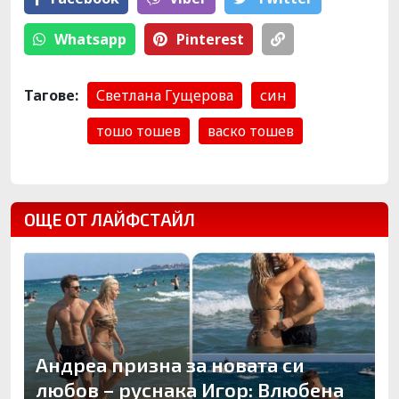
Whatsapp
Pinterest
Тагове:
Светлана Гущерова
син
тошо тошев
васко тошев
ОЩЕ ОТ ЛАЙФСТАЙЛ
Андреа призна за новата си
любов – руснака Игор: Влюбена