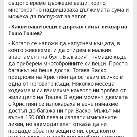
същото време държеше вещи, които
многократно надвишаваха дължимата сума и
можеха да послужат за залог.
- Какви ваши вещи е държал синът лихвар на
Тошо Тошев?
- Когато се наложи да напуснем къщата, в
която живеехме, и да отидем в малкия
апартамент на бул. „България”, нямаше къде
да приберем многобройните си вещи. Просто
багажът ни беше доста. Тогава Васко
предложи на Християн да оставим всичко в
една от неговите къщи. Няколко месеца
ходехме и си взимахме каквото ни трябва от
жилището на Тошев. В един момент двамата
с Християн се изпокараха и вече нямахме
достъп до багажа ни при Васко. Мъжът ми
върна 150 000 лева и изплати изисканите
лихви, но заемодателят отказа да ни
предаде обратно вещите ни, сред които