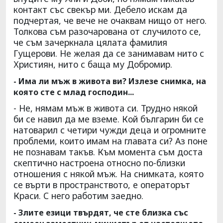
контакт със свекър ми. Дебело искам да
подчертая, че вече не очаквам нищо от него.
Толкова съм разочарована от случилото се,
че съм зачеркнала цялата фамилия
Гущерови. Не желая да се занимавам нито с
Християн, нито с баща му Добромир.
- Има ли мъж в живота ви? Излезе снимка, на
която сте с млад господин...
- Не, нямам мъж в живота си. Трудно някой
би се навил да ме вземе. Кой българин би се
натоварил с четири чужди деца и огромните
проблеми, които имам на главата си? Аз поне
не познавам такъв. Към момента съм доста
скептично настроена относно по-близки
отношения с някой мъж. На снимката, която
се върти в пространството, е операторът
Краси. С него работим заедно.
- Злите езици твърдят, че сте близка със