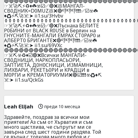
🔵🔵🔵🔵🔵🔵🔵🔵🔵🔵🔵🔵🔵🔵🔵🔵🔵🔵🔵🔵🔵🔵🔵🔵🔵🔵🔵
☞☠️🚀⛏️⚡♻️♦️☘️☣️☑️✅🔴❌💩МАHГАЛ-
CB0ДHИK=D0MUZ💩❌🔴👎👎👎❗❗❗✅☑️☣️☘️
♦️♻️⚡⛏️🚀☠️:➤ ii1.su/3Hvbv
️⚱️⚱️⚱️⚱️⚱️⚱️⚱️⚱️⚱️⚱️⚱️⚱️⚱️⚱️⚱️⚱️⚱️⚱️⚱️⚱️⚱️⚱️⚱️⚱️⚱️⚱️⚱️⚱️⚱️⚱️⚱️⚱️⚱️
☞☠️🚀⛏️⚡♻️♦️☘️☣️☑️✅🔴❌Лъcнaxa БEЛИТE
P0БИHИ от BLAСК R0USЕ в Бepлин нa
ГHYCHИTE-MAHГAЛИ EMPAX CT0PAP0 и
АЛБEPT0 БPИГAHTE❌🔴👎👎👎❗❗❗✅☑️☣️☘️
♦️♻️⚡⛏️🚀☠️:➤ ii1.su/69VXc
🔴🔴🔴🔴🔴🔴🔴🔴🔴🔴🔴🔴🔴🔴🔴🔴🔴🔴🔴🔴🔴🔴🔴🔴🔴🔴🔴
☞☠️⛏️☣️♻️♦️☑️🔴❌Всички МАНГАЛИ-
CB0ДHИЦИ, НAPKOПЛACЬOPИ,
ЗAПTИETA, Д0H0CHИЦИ, И3MAMHИЦИ,
ЛИXBAPИ, PEKETЬ0PИ и KPAДЦИ в
М0РГИ и КРЕMАT0РИУМИ❌🔴☑️❗❗❗☣️♻️♦️⛏️
☠️:➤ ii1.su/QckGs
Leah Elijah
преди 10 месеца
Здравейте, поздрав за всички мои
приятели! Аз съм от Хърватия и съм
много щастлива, че съпругът ми се
завърна след шест години раздяла. Той
се върна с толкова много любов и с