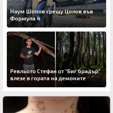
Наум Шопов срещу Цолов във
Формула 4
Ревльото Стефан от "Биг брадър"
влезе в гората на демоните