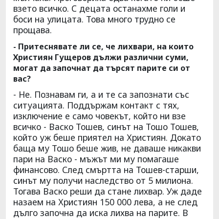
взето всичко. С децата останахме голи и
боси на улицата. Това много трудно се
прощава.
- Притеснявате ли се, че лихвари, на които
Християн Гущеров дължи различни суми,
могат да започнат да търсят парите си от
вас?
- Не. Познавам ги, а и те са запознати със
ситуацията. Поддържам контакт с тях,
изключение е само човекът, който ни взе
всичко - Васко Тошев, синът на Тошо Тошев,
който уж беше приятел на Християн. Докато
баща му Тошо беше жив, не даваше никакви
пари на Васко - мъжът ми му помагаше
финансово. След смъртта на Тошев-старши,
синът му получи наследство от 5 милиона.
Тогава Васко реши да стане лихвар. Уж даде
назаем на Християн 150 000 лева, а не след
дълго започна да иска лихва на парите. В