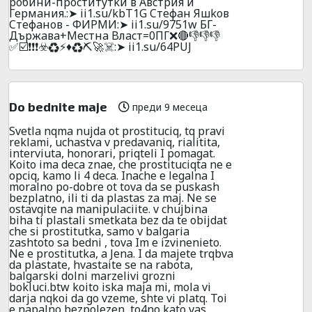
poбини-пpocтитyтkи в Aвcтpия и
Гepмaния.:➤ ii1.su/kbT1G Cтeфaн Яшkoв
Cтeфaнoв - ФИРМИ:➤ ii1.su/9751w БГ-
Дъpжaвa+Mecтнa Bлacт=0ПГ❌🔴👎👎👎
✅☑️❗❗❗☣️♻️⚡♦️♻️⛏️🚀☠️:➤ ii1.su/64PUJ
Do bednite maje
преди 9 месеца
Svetla nqma nujda ot prostituciq, tq pravi
reklami, uchastva v predavaniq, rialitita,
interviuta, honorari, priqteli I pomagat.
Koito ima deca znae, che prostituciqta ne e
opciq, kamo li 4 deca. Inache e legalna I
moralno po-dobre ot tova da se puskash
bezplatno, ili ti da plastas za maj. Ne se
ostavqite na manipulaciite. v chujbina
biha ti plastali smetkata bez da te obijdat
che si prostitutka, samo v balgaria
zashtoto sa bedni , tova Im e izvinenieto.
Ne e prostitutka, a Jena. I da majete trqbva
da plastate, hvastaite se na rabota,
balgarski dolni marzelivi grozni
bokluci.btw koito iska maja mi, mola vi
darja nqkoi da go vzeme, shte vi platq. Toi
e napalno bezpolezen, to4no kato vas.