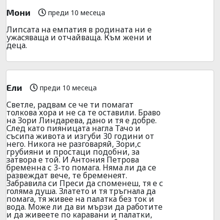
Мони
преди 10 месеца
Липсата на емпатия в родината ни е
ужасяваща и отчайваща. Към жени и
деца.
Ели
преди 10 месеца
Светле, радвам се че ти помагат
толкова хора и не са те оставили. Браво
на Зори Линдарева, дано и тя е добре.
След като пияницата нагла Тачо и
съсипа живота и изгуби 30 години от
него. Никога не разговаряй, Зори,с
грубияни и простаци подобни, за
затвора е той. И Антония Петрова
бременна с 3-то помага. Няма ли да се
развеждат вече, те бременеят.
Забравила си Преси да споменеш, тя е с
голяма душа. Златето и тя тръгнала да
помага, тя живее на палатка без ток и
вода. Може ли да ви мързи да работите
и да живеете по каравани и палатки,