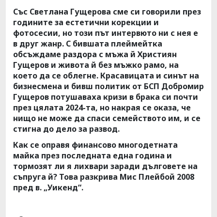
Със Светлана Гущерова сме си говорили през
годините за естетични корекции и
фотосесии, но този път интервюто ни с нея е
в друг жанр. С бившата плеймейтка
обсъждаме раздора с мъжа й Християн
Гущеров и живота й без мъжко рамо, на
което да се облегне. Красавицата и синът на
бизнесмена и бивш политик от БСП Добромир
Гущеров потушаваха кризи в брака си почти
през цялата 2024-та, но накрая се оказа, че
нищо не може да спаси семейството им, и се
стигна до дело за развод.
Как се оправя финансово многодетната
майка през последната една година и
тормозят ли я лихвари заради дълговете на
съпруга й? Това разкрива Мис Плейбой 2008
пред в. „Уикенд“.