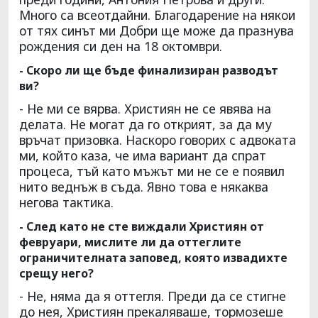
Много са всеотдайни. Благодарение на някои
от тях синът ми Добри ще може да празнува
рождения си ден на 18 октомври.
- Скоро ли ще бъде финализиран разводът
ви?
- Не ми се вярва. Християн не се явява на
делата. Не могат да го открият, за да му
връчат призовка. Наскоро говорих с адвоката
ми, който каза, че има вариант да спрат
процеса, тъй като мъжът ми не се е появил
нито веднъж в съда. Явно това е някаква
негова тактика.
- След като не сте виждали Християн от
февруари, мислите ли да оттеглите
ограничителната заповед, която извадихте
срещу него?
- Не, няма да я оттегля. Преди да се стигне
до нея, Християн прекаляваше, тормозеше