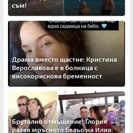
съм!
Драма вместо щастие: Кристина
Верославова е в болница с
високорискова бременност
Брутално отмъщение! Глория
развя мръсното бельо на Илия: