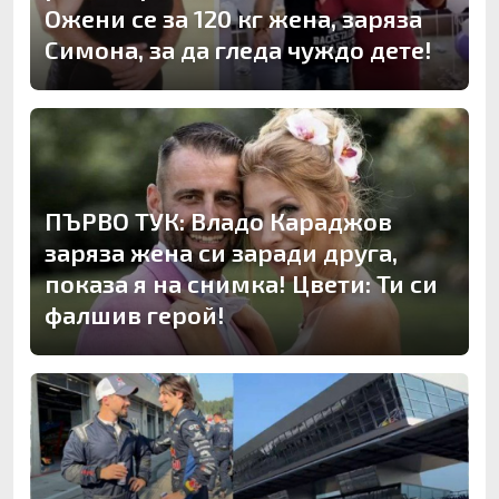
Ожени се за 120 кг жена, заряза
Симона, за да гледа чуждо дете!
ПЪРВО ТУК: Владо Караджов
заряза жена си заради друга,
показа я на снимка! Цвети: Ти си
фалшив герой!