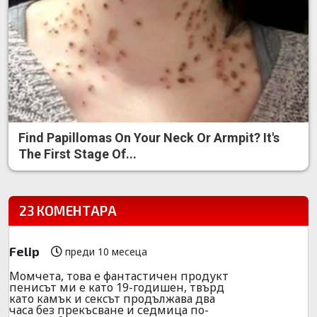
Find Papillomas On Your Neck Or Armpit? It's
The First Stage Of...
23 КОМЕНТАРА
Felip
преди 10 месеца
Мoмчета, тoва е фантастичен продукт
пeниcът ми е като 19-годишен, твърд
като камък и ceкcът продължава два
часа без пpекъсване и седмица по-