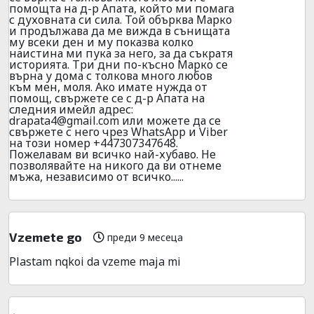
помощта на д-р Апата, който ми помага
с духовната си сила. Той обърква Марко
и продължава да ме вижда в сънищата
му всеки ден и му показва колко
наистина ми пука за него, за да съкратя
историята. Три дни по-късно Марко се
върна у дома с толкова много любов
към мен, моля. Ако имате нужда от
помощ, свържете се с д-р Апата на
следния имейл адрес:
drapata4@gmail.com
или можете да се
свържете с него чрез WhatsApp и Viber
на този номер +447307347648.
Пожелавам ви всичко най-хубаво. Не
позволявайте на никого да ви отнеме
мъжа, независимо от всичко......
Vzemete go
преди 9 месеца
Plastam nqkoi da vzeme maja mi