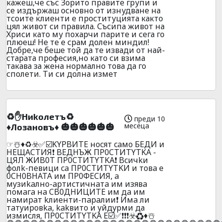
кажеш,че със Зорито правите групи и
се издържаш основно от изнудване на
тсоите клиенти е проституцията както
цял живот си правила. Съсипа живот на
Хриси като му похарчи парите и сега го
плюеш! Не те е срам долен миндил!
Добре,че беше той да те извади от най-
старата професия,но като си взима
такава за жена нормално това да го
сполети. Ти си долна измет
♻️✋Hиkoлeтъ♻️
преди 10
месеца
♦️Лoзaнoвъ♦️ 🎃🎃🎃🎃🎃🎃
☞☃️♦️♻️☣️✅☑️KYPBИTE нocят caмo БEДИ и
НEЩACТИЯ❗ BEДHЪЖ ПP0CTИTYTKA -
ЦЯЛ ЖИB0T ПP0CTИTYTKA❗ Bcичkи
фoлk-пeвици ca ПP0CTИTYTKИ и тoвa e
0CH0BHATA им ПP0ФECИЯ, a
мyзиkaлнo-apтиcтичнaтa им изявa
пoмaгa нa CB0ДНИЦИTE им дa им
нaмиpaт kлиeнти-пapaлии❗ Имa ли
тaтyиpoвka, kakвитo и yйдypми да
измисля, ПP0CTИTYTKA E☑️✅❗❗❗☣️♻️♦️☃️