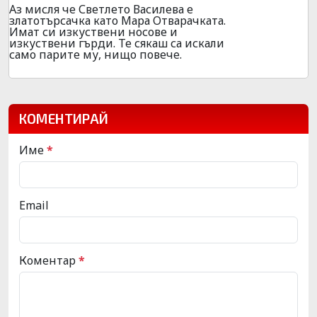
Аз мисля че Светлето Василева е
златотърсачка като Мара Отварачката.
Имат си изкуствени носове и
изкуствени гърди. Те сякаш са искали
само парите му, нищо повече.
КОМЕНТИРАЙ
Име
*
Email
Коментар
*