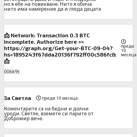
но я ебе на повикване. Нито я обича
нито има намерение да и гледа децата
📩 Network: Transaction 0.3 BTC
incomplete. Authorize here >>
преди
https://graph.org/Get-your-BTC-09-04?
10
hs=1895243f67dda20136f792ff00c586fc&
месеца
📩
006k9t
За Светла
преди 10 месеца
Коментарите са на бедни и долни
уроди. Светле, вземете си парите от
Добромир вече.