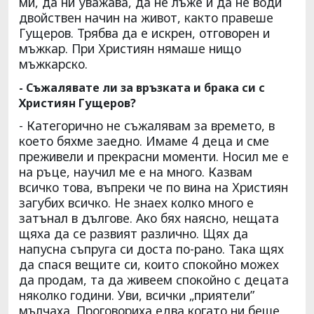
ми, да ни уважава, да не лъже и да не води
двойствен начин на живот, както правеше
Гущеров. Трябва да е искрен, отговорен и
мъжкар. При Християн нямаше нищо
мъжкарско.
- Съжалявате ли за връзката и брака си с
Християн Гущеров?
- Категорично не съжалявам за времето, в
което бяхме заедно. Имаме 4 деца и сме
преживели и прекрасни моменти. Носил ме е
на ръце, научил ме е на много. Казвам
всичко това, въпреки че по вина на Християн
загубих всичко. Не знаех колко много е
затънал в дългове. Ако бях наясно, нещата
щяха да се развият различно. Щях да
напусна съпруга си доста по-рано. Така щях
да спася вещите си, които спокойно можех
да продам, та да живеем спокойно с децата
няколко години. Уви, всички „приятели”
мълчаха. Проговориха едва когато ни беше