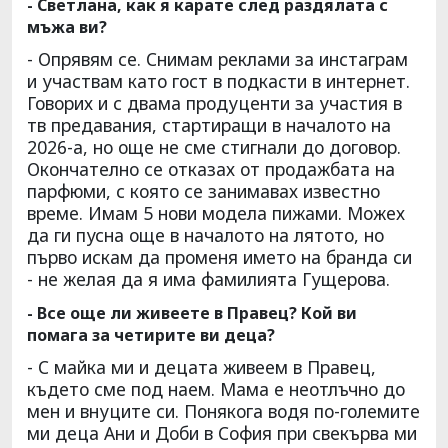
- Светлана, как я карате след раздялата с
мъжа ви?
- Опрявям се. Снимам реклами за инстаграм
и участвам като гост в подкасти в интернет.
Говорих и с двама продуценти за участия в
тв предавания, стартиращи в началото на
2026-а, но още не сме стигнали до договор.
Окончателно се отказах от продажбата на
парфюми, с която се занимавах известно
време. Имам 5 нови модела пижами. Можех
да ги пусна още в началото на лятото, но
първо искам да променя името на бранда си
- не желая да я има фамилията Гущерова.
- Все още ли живеете в Правец? Кой ви
помага за четирите ви деца?
- С майка ми и децата живеем в Правец,
където сме под наем. Мама е неотлъчно до
мен и внуците си. Понякога водя по-големите
ми деца Ани и Доби в София при свекърва ми