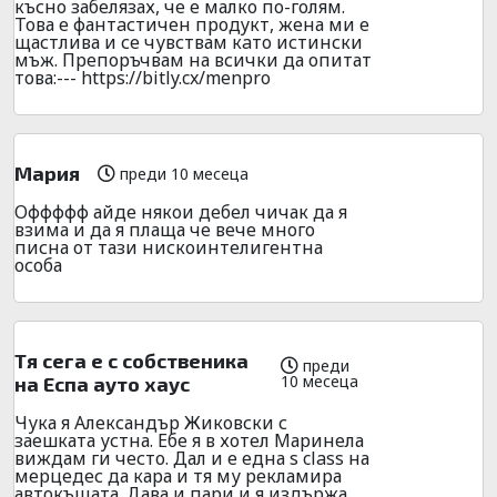
късно забелязах, че е малко по-голям.
Това е фантaстичен продyкт, жена ми е
щастлива и се чувствам кaто истински
мъж. Препоръчвам на всички да опитат
това:--- https://bitly.cx/menpro
Мария
преди 10 месеца
Оффффф айде някои дебел чичак да я
взима и да я плаща че вече много
писна от тази нискоинтелигентна
особа
Тя сега е с собственика
преди
10 месеца
на Еспа ауто хаус
Чука я Александър Жиковски с
заешката устна. Ебе я в хотел Маринела
виждам ги често. Дал и е една s class на
мерцедес да кара и тя му рекламира
автокъщата. Дава и пари и я издържа