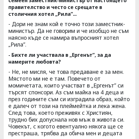
семеен заместник-министър от настоящето
правителство и често се срещате в
столичния хотел „Рила”...
- Дори не знам кой е точно този заместник-
министър. Да не говорим и че изобщо не съм
наясно къде се намира въпросният хотел
„Рила”.
- Бихте ли участвала в „Ергенът”, за да
намерите любовта?
- Не, не мисля, че това предаване е за мен.
Мястото ми не е там. Повечето от
момичетата, които участват в „Ергенът” си
търсят спонсори. Аз съм майка на 4 деца и
през годините съм си изградила образ, който
е далеч от този на плеймейтка и лека жена.
След това, което преживях с Християн,
трудно бих допуснала нов мъж в живота си.
Човекът, с когото евентуално някога ще се
престраша, трябва да обича мен и децата