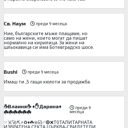
Св. Наум
преди 9 месеца
Ние, българските мъже плащаме, но
само на жени, които могат да пишат
нормално на кирилица. За жени на
шльокавица си има Ботевградско шосе.
Bushi
преди 9 месеца
Имаш ти ,5 гащи кюлоти за продажба.
☕Bлaиня☕ ♦️✋Дapинa♦️
преди 9
месеца
☘️☘️☘️☘️☘️☘️
☞☠️🚀⛏️⚡♻️♦️☘️☣️☑️✅🔴❌T0TAЛИTAPHATA
И3BPATEHA CEKTA ЦЪPKBA-CBИДETEЛИ