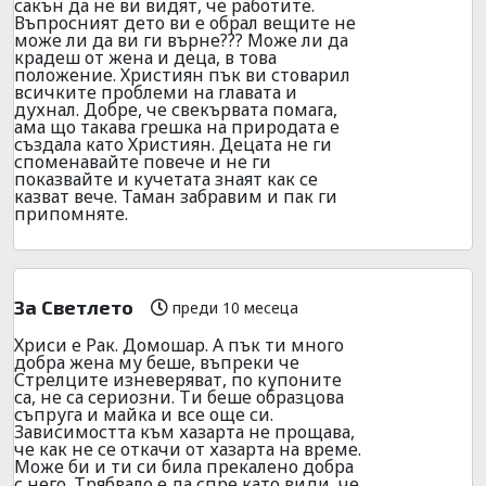
сакън да не ви видят, че работите.
Въпросният дето ви е обрал вещите не
може ли да ви ги върне??? Може ли да
крадеш от жена и деца, в това
положение. Християн пък ви стоварил
всичките проблеми на главата и
духнал. Добре, че свекървата помага,
ама що такава грешка на природата е
създала като Християн. Децата не ги
споменавайте повече и не ги
показвайте и кучетата знаят как се
казват вече. Таман забравим и пак ги
припомняте.
За Светлето
преди 10 месеца
Хриси е Рак. Домошар. А пък ти много
добра жена му беше, въпреки че
Стрелците изневеряват, по купоните
са, не са сериозни. Ти беше образцова
съпруга и майка и все още си.
Зависимостта към хазарта не прощава,
че как не се откачи от хазарта на време.
Може би и ти си била прекалено добра
с него. Трябвало е да спре като види, че