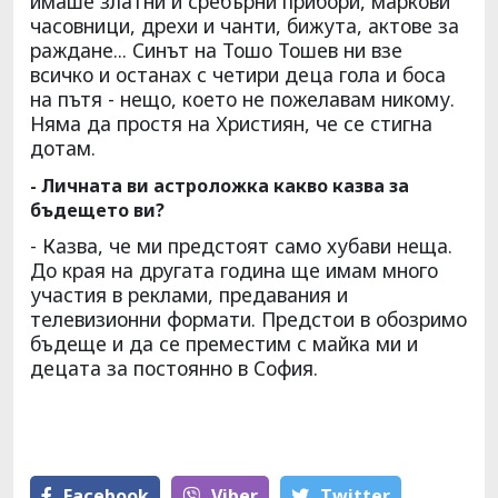
имаше златни и сребърни прибори, маркови
часовници, дрехи и чанти, бижута, актове за
раждане... Синът на Тошо Тошев ни взе
всичко и останах с четири деца гола и боса
на пътя - нещо, което не пожелавам никому.
Няма да простя на Християн, че се стигна
дотам.
- Личната ви астроложка какво казва за
бъдещето ви?
- Казва, че ми предстоят само хубави неща.
До края на другата година ще имам много
участия в реклами, предавания и
телевизионни формати. Предстои в обозримо
бъдеще и да се преместим с майка ми и
децата за постоянно в София.
Facebook
Viber
Тwitter