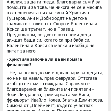
Анелия, за да ги гледа. Благодарна съм й за
помощта и за това, че никога не се е месила
в отношенията ни със сина й Християн
Гущеров. Ани и Доби ходят на детска
градина в столицата. Скоро и Валентина и
Криси ще тръгнат, но в Правец.
Предполагам, че двете по-големи деца
виждат баща си, когато са при баба си.
Валентина и Криси са малки и изобщо не
питат за него.
- Християн започна ли да ви помага
финансово?
- Не, за последно ми е давал пари за децата,
но не и за наема, през февруари. Оттогава
изобщо не съм го виждала. Справям се
благодарение на близките ми приятели –
Зори Линдарева, гримьорката ми Вили,
фризьорът Ивайло Колев, Златка Димитрова,
Симона от „Плеймейт”, където участвах
преди години, Антония Петрова и други.