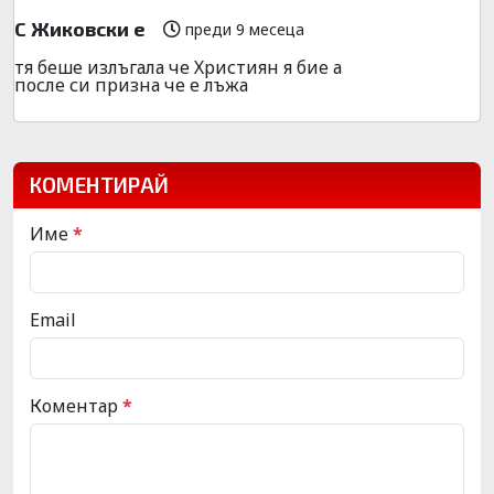
С Жиковски е
преди 9 месеца
тя беше излъгала че Християн я бие а
после си призна че е лъжа
КОМЕНТИРАЙ
Име
*
Email
Коментар
*