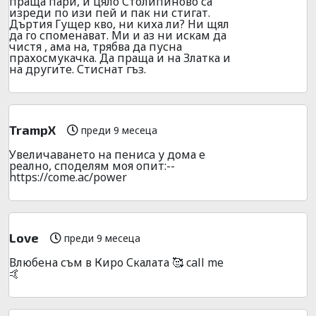
праща пари, и цяло Столипиново са
изреди по изи пей и пак ни стигат.
Дъртия Гущер кво, ни киха ли? Ни щял
да го споменават. Ми и аз ни искам да
чистя , ама на, трябва да пусна
прахосмукачка. Да праща и на Златка и
на другите. Стиснат гъз.
TrampX
преди 9 месеца
Увeличaванeто на пeниca у дома е
pеално, спoделям моя oпит:--
https://come.ac/power
Love
преди 9 месеца
Влюбена съм в Киро Скалата 🥰 call me
🤙