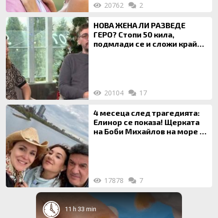
20762
2
НОВА ЖЕНА ЛИ РАЗВЕДЕ
ГЕРО? Стопи 50 кила,
подмлади се и сложи край
на 20-годишен брак
20104
17
4 месеца след трагедията:
Елинор се показа! Щерката
на Боби Михайлов на море с
майка си
17878
7
11 h 33 min