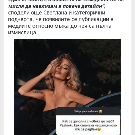
мисля да навлизам в повече детайли“,
сподели още Светлана и категорични
подчерта, че появилите се публикации в
медиите относно мъжа до нея са пълна
измислица.