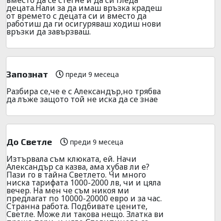
децата.Нали за да имаш връзка крадеш
от времето с децата си и вместо да
работиш да ги осигуряваш ходиш нови
връзки да завързваш.
Запознат
преди 9 месеца
Разбира се,че е с Александър,но трябва
да лъже защото той не иска да се знае
До Светле
преди 9 месеца
Изтървала съм клюката, ей. Начи
Александър са казва, ама хубав ли е?
Пази го в тайна Светлето. Чи много
ниска тарифата 1000-2000 лв, чи и цяла
вечер. На мен че съм никоя ми
предлагат по 10000-20000 евро и за час.
Странна работа. Подбивате цените,
Светле. Може ли такова нещо. Златка ви