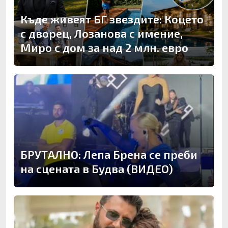
Къде живеят БГ звездите: Коцето
с дворец, Лозанова с имение,
Миро с дом за над 2 млн. евро
БРУТАЛНО: Лепа Брена се преби
на сцената в Будва (ВИДЕО)