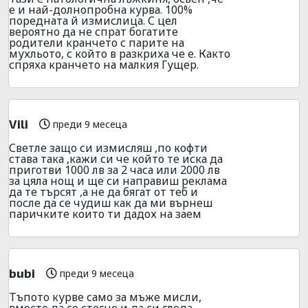
е и най-долнопробна курва. 100%
поредната й измислица. С цел
вероятно да не спрат богатите
родители кранчето с парите на
мухльото, с който в разкриха че е. Както
спряха кранчето на малкия Гущер.
Vili
преди 9 месеца
Светле защо си измисляш ,по кофти
става така ,кажи си че който те иска да
приготви 1000 лв за 2 часа или 2000 лв
за цяла нощ и ще си направиш реклама
да те търсят ,а не да бягат от теб и
после да се чудиш как да ми върнеш
паричките които ти дадох на заем
bubi
преди 9 месеца
Тъпото курве само за мъже мисли,
вместо да се стегне и да си гледа