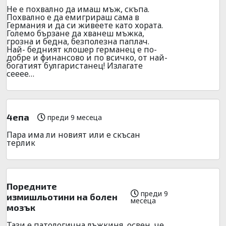
Не е похвално да имаш мъж, скъпа.
Похвално е да емигрираш сама в
Германия и да си живеете като хората.
Големо бързане да хванеш мъжка,
грозна и бедна, безполезна паплач.
Най- бедният клошер германец е по-
добре и финансово и по всичко, от най-
богатият булгаристанец! Излагате
сееее…
4епа
преди 9 месеца
Пара има ли новият или е скъсан
терлик
Поредните
преди 9
измишльотини на болен
месеца
мозък
Тази е патологична лъжкиня, освен ,че