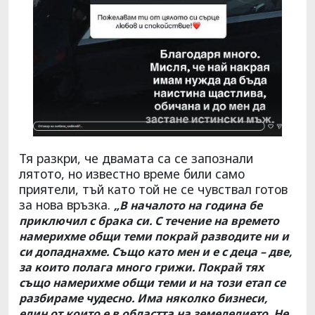
Тя разкри, че двамата са се запознали
лятото, но известно време били само
приятели, тъй като той не се чувствал готов
за нова връзка.
„В началото на година бе
приключил с брака си. С течение на времето
намерихме общи теми покрай разводите ни и
си допаднахме. Също като мен и е с деца – две,
за които полага много грижи. Покрай тях
също намерихме общи теми и на този етап се
разбираме чудесно. Има няколко бизнеси,
един от които е в областта на земеделието. Не