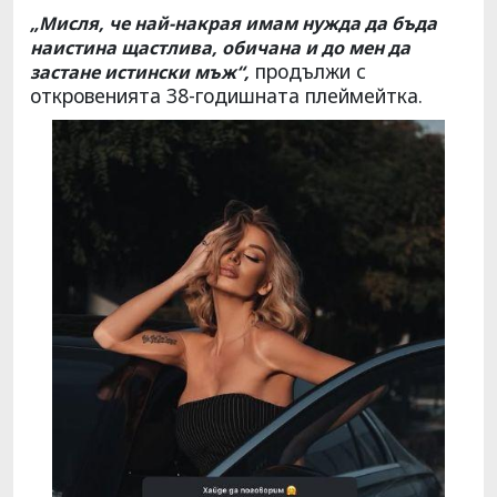
„Мисля, че най-накрая имам нужда да бъда
наистина щастлива, обичана и до мен да
продължи с
застане истински мъж“,
откровенията 38-годишната плеймейтка.