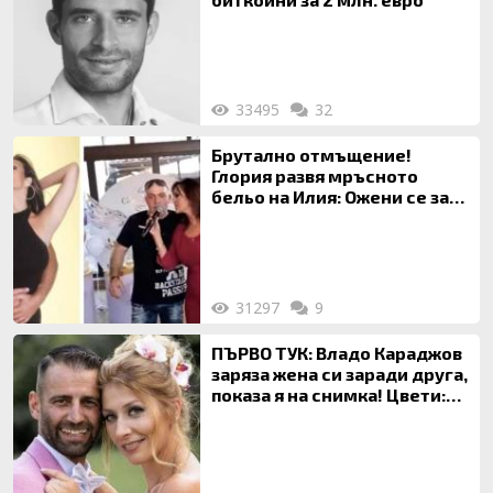
33495
32
Брутално отмъщение!
Глория развя мръсното
бельо на Илия: Ожени се за
120 кг жена, заряза Симона,
за да гледа чуждо дете!
31297
9
ПЪРВО ТУК: Владо Караджов
заряза жена си заради друга,
показа я на снимка! Цвети:
Ти си фалшив герой!