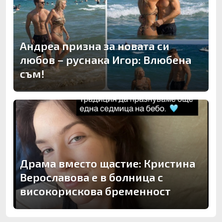
Андреа призна за новата си
любов – руснака Игор: Влюбена
съм!
Драма вместо щастие: Кристина
Верославова е в болница с
високорискова бременност