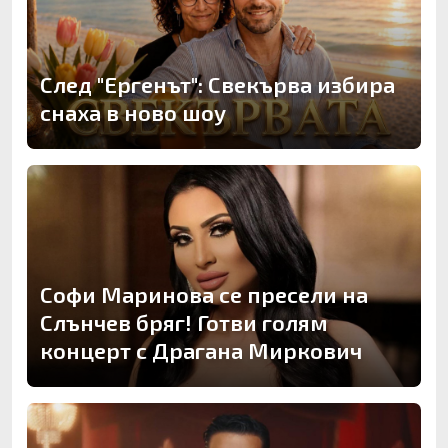
След "Ергенът": Свекърва избира
снаха в ново шоу
Софи Маринова се пресели на
Слънчев бряг! Готви голям
концерт с Драгана Миркович