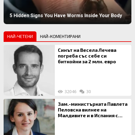
5 Hidden Signs You Have Worms Inside Your Body
НАЙ-ЧЕТЕНИ
НАЙ-КОМЕНТИРАНИ
Синът на Весела Лечева
погреба със себе си
биткойни за 2 млн. евро
32046
30
Зам.-министърката Павлета
Пеловска вилнее на
Малдивите и в Испания с
богата любовница – брокер
на недвижими имоти