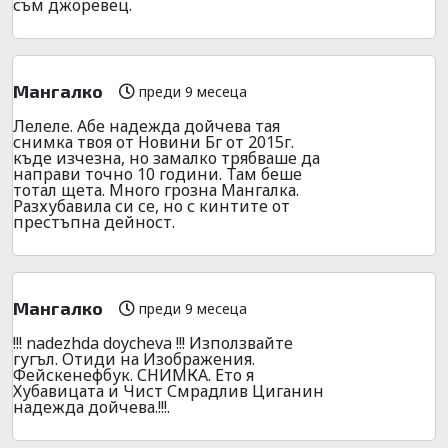
съм джоревец.
Мангалко
преди 9 месеца
Лелеле. Абе надежда дойчева тая
снимка твоя от Новини Бг от 2015г.
къде изчезна, но замалко трябваше да
направи точно 10 години. Там беше
тотал щета. Много грозна Мангалка.
Разхубавила си се, но с кинтите от
престъпна дейност.
Мангалко
преди 9 месеца
!!! nadezhda doycheva !!! Използвайте
гугъл. Отиди на Изображения.
Фейскенефбук. СНИМКА. Ето я
Хубавицата и Чист Смрадлив Циганин
надежда дойчева.!!!.