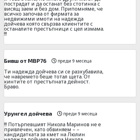
пострадат и да останат без стотинка с
висящ заем и без дом. Припомняме, че
всичко започва от фирмата за
недвижими имоти на надежда
дойчева която свързва клиентите с
останалите престъпници с цел измама.
!!!
Бивш от МВР76
преди 9 месеца
Ти надежда дойчева си се разхубавила,
че навремето беше тотал щета. От
кинтите от престъпната дейност.
Браво.
Урунгел дойчева
преди 9 месеца
!!! Потърпевшият Никола Маринов не е
привлечен, като обвиняем – –
кандидатката за кмет на Люлин
надежда дойчева вкара Никола