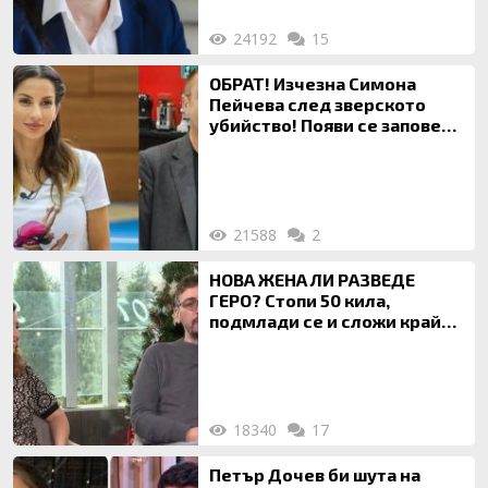
24192
15
ОБРАТ! Изчезна Симона
Пейчева след зверското
убийство! Появи се заповед
за локализирането й
21588
2
НОВА ЖЕНА ЛИ РАЗВЕДЕ
ГЕРО? Стопи 50 кила,
подмлади се и сложи край
на 20-годишен брак
18340
17
Петър Дочев би шута на