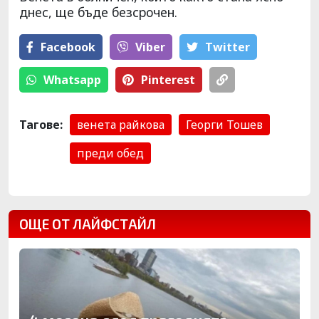
днес, ще бъде безсрочен.
Facebook
Viber
Тwitter
Whatsapp
Pinterest
Тагове:
венета райкова
Георги Тошев
преди обед
ОЩЕ ОТ ЛАЙФСТАЙЛ