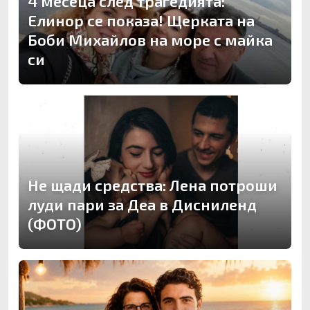
4 месеца след трагедията:
Елинор се показа! Щерката на
Боби Михайлов на море с майка
си
Не щади средства: Лена потроши
луди пари за Деа в Дисниленд
(ФОТО)