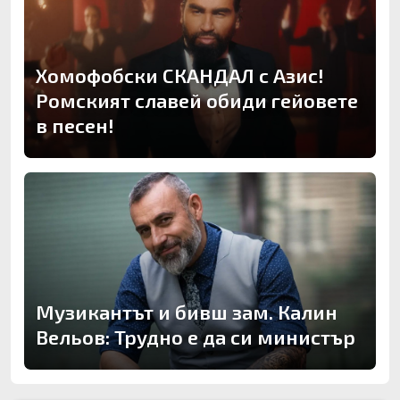
Хомофобски СКАНДАЛ с Азис!
Ромският славей обиди гейовете
в песен!
Музикантът и бивш зам. Калин
Вельов: Трудно е да си министър