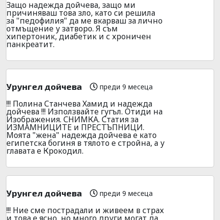
Защо надежда дойчева, защо ми
причиняваш това зло, като си решила
за "педофилия" да ме вкарваш за лично
отмъщение у затворо. Я съм
хипертоник, диабетик и с хроничен
панкреатит.
Урунгел дойчева
преди 9 месеца
!!! Полина Станчева Хамид и надежда
дойчева !!! Използвайте гугъл. Отиди на
Изображения. СНИМКА. Статия за
ИЗМАМНИЦИТЕ и ПРЕСТЪПНИЦИ.
Моята "жена" надежда дойчева е като
египетска богиня в тялото е стройна, а у
главата е Крокодил.
Урунгел дойчева
преди 9 месеца
!!! Ние сме пострадали и живеем в страх
и това е ясно, но много други могат да