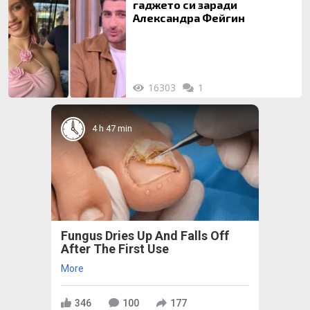
гаджето си заради
Александра Фейгин
16303
1
4 h 47 min
Fungus Dries Up And Falls Off
After The First Use
More
346
100
177