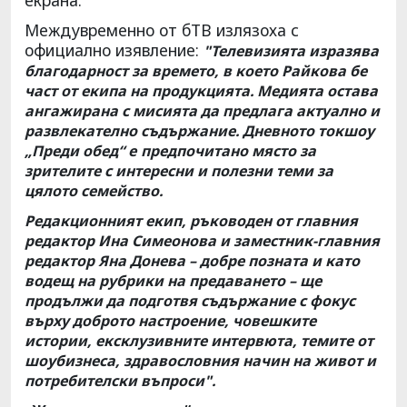
Междувременно от бТВ излязоха с
официално изявление:
"Телевизията изразява
благодарност за времето, в което Райкова бе
част от екипа на продукцията. Медията остава
ангажирана с мисията да предлага актуално и
развлекателно съдържание. Дневното токшоу
„Преди обед“ e предпочитано място за
зрителите с интересни и полезни теми за
цялото семейство.
Редакционният екип, ръководен от главния
редактор Ина Симеонова и заместник-главния
редактор Яна Донева – добре позната и като
водещ на рубрики на предаването – ще
продължи да подготвя съдържание с фокус
върху доброто настроение, човешките
истории, ексклузивните интервюта, темите от
шоубизнеса, здравословния начин на живот и
потребителски въпроси".