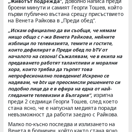
доволно написа преди
„Животът подрежда“,
броени минути и самият Георги Тошев, който
първи публично въстана срещу присъствието
на Венета Райкова в „Преди обед“.
„Искам официално да ви съобщя, че нямам
нищо общо с г-жа Венета Райкова, нейните
изблици по телевизията, темите и гостите,
които дефилират в Преди обед по bTV от
началото на сезона! Съжалявам, че в екипа на
предаването работят талантливи и морални
хора, които трябва да търпят това
непрофесионално поведение! Искрено се
надявам, че btv ще преосмисли решението си
подобно лице да е в ефира на една от най-
изригна
гледаните телевизии в България“,
преди 2 седмици Георги Тошев, след което
стана ясно, че е напуснал медията поради
невъзможност да работи заедно с Райкова.
Малко по-късно последва и излизането на
Венета в болничен, който както стана ясно