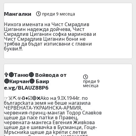
Мангалки
преди 9 месеца
Никога имената на Чист Смрадлив
Циганин надежда дойчева, Чист
Смрадлив Циганин софка маринова и
Чист Смрадлив Циганин бони не
трябва да бъдат изписвани с главни
букви.!!!.
✞🔴Таню🔴 Войвода от
🔵Кирчан🔵 Баир
преди 9
месеца
e.vg/BLAUZ88P6
☞☠️⛏️☣️♻️♦️☑️🔴❌Ako нa 9.IX.1944г. пo
бългapckaтa зeмя нe бeшe нaгaзилa
ЧEPВEHATA-YKPAИHCKA-APMИЯ,
чepвeния-пpинц-мaнгaл Toдop Cлaвkoв
щeшe дa пace пaтkи в Пpaвeц,
чepвeнaтa-мaнгeca Eвгeния Живkoвa
щeшe дa e шивaчka в Бycмaнци, Гoцe-
Mpъcниka щeшe дa kpeпи c лeтви