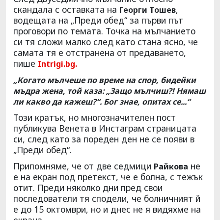
скандала с оставката на
,
Георги Тошев
водещата на „Преди обед“ за първи път
проговори по темата. Точка на мълчанието
си тя сложи малко след като стана ясно, че
самата тя е отстранена от предаването,
пише
Intrigi.bg.
„Когато мълчеше по време на спор, бидейки
мъдра жена, той каза: „Защо мълчиш?! Нямаш
ли какво да кажеш?“. Бог знае, опитах се...“
Този кратък, но многозначителен пост
публикува Венета в Инстаграм страницата
си, след като за пореден ден не се появи в
„Преди обед“.
Припомняме, че от две седмици
не
Райкова
е на екран под претекст, че е болна, с тежък
отит. Преди няколко дни пред свои
последователи тя сподели, че болничният й
е до 15 октомври, но и днес не я видяхме на
екрана.