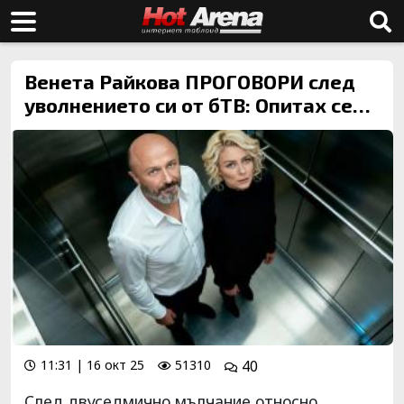
Венета Райкова ПРОГОВОРИ след
уволнението си от бТВ: Опитах се…
11:31 | 16 окт 25
51310
40
След двуседмично мълчание относно