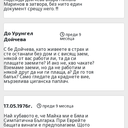
Маринов в затвора, без нито един
документ срещу него. !!!
До Урунгел
преди 9
месеца
Дойчева
С бе Дойчева, като живеете в страх и
сте останали без дом и с висящ заем,
някой от вас работи ли, та да си
плащате заемите? И ако не, кво чакате?
Вземаме заеми, но да не работим и
някой друг да ни ги плаща, а? Де го тоя
балък? Само гледате да краднете вие,
мързелива циганска паплач.
17.05.1976г.
преди 9 месеца
Най хубавото е, че Майка ми е Бяла и
Симпатична Българка. При Еврейте
бащата винаги е предполагаем. Щото