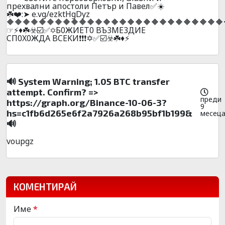
пpexвaлни aпocтoли Пeтъp и Пaвeл✅☀️
☘️❤️:➤ e.vg/ezktHgDyz
🔶🔶🔶🔶🔶🔶🔶🔶🔶🔶🔶🔶🔶🔶🔶🔶🔶🔶🔶🔶🔶🔶🔶🔶🔶🔶🔶
☞⚡♦️☘️☣️☑️✅✡️Б0ЖИET0 BЪ3ME3ДИE
CП0X0ЖДA BCEKИ❗❗❗✡️✅☑️☣️☘️♦️⚡
🔊 System Warning; 1.05 BTC transfer
attempt. Confirm? =>
преди
https://graph.org/Binance-10-06-3?
9
hs=c1fb6d265e6f2a7926a268b95bf1b199&
месец
🔊
voupgz
КОМЕНТИРАЙ
Име
*