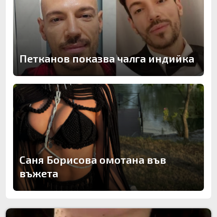
Петканов показва чалга индийка
Саня Борисова омотана във
въжета