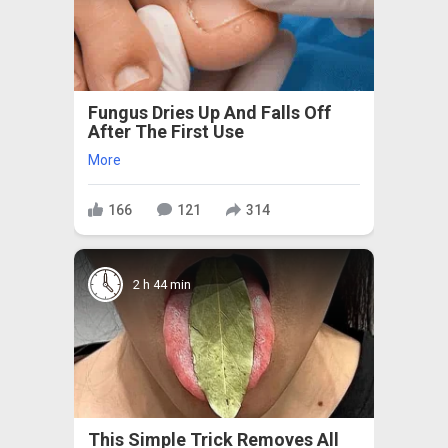
Fungus Dries Up And Falls Off
After The First Use
More
166
121
314
2 h 44 min
This Simple Trick Removes All