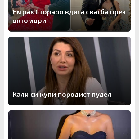
Емрах Стораро вдига сватба през
октомври
Кали си купи породист пудел