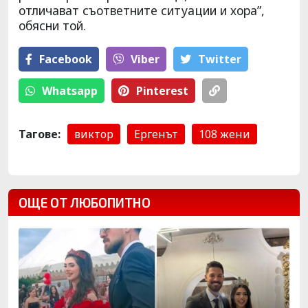
отличават съответните ситуации и хора”,
обясни той.
Facebook
Viber
Тwitter
Whatsapp
Pinterest
Тагове:
виктор
Ергенът
108 жени
ОЩЕ ОТ ЛЮБОПИТНО