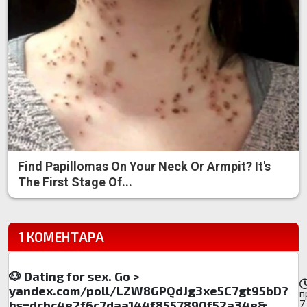
Find Papillomas On Your Neck Or Armpit? It's
The First Stage Of...
1 КОМЕНТАРА
🐶 Dating for sex. Go >
yandex.com/poll/LZW8GPQdJg3xe5C7gt95bD?
п
7
hs=dcbc4e2f6c7daa144f8557890f52a34e&