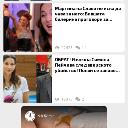
Мартина на Слави не иска да
чува за него: Бившата
балерина проговори за
живота си с Дългия
22428
11
ОБРАТ! Изчезна Симона
Пейчева след зверското
убийство! Появи се заповед
за локализирането й
19873
2
9 h 52 min