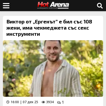
Виктор от „Ергенът” е бил със 108
жени, има чекмеджета със секс
инструменти
16:00 | 07 дек 25
3934
1