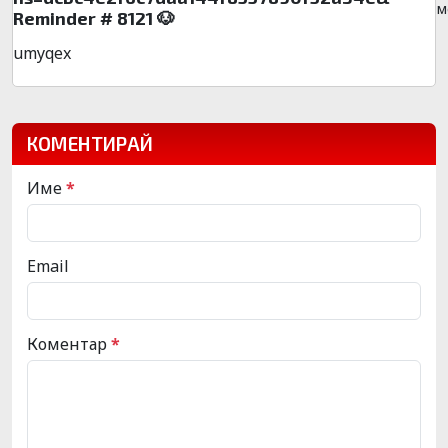
м
Reminder # 8121 🐶
umyqex
КОМЕНТИРАЙ
Име
*
Email
Коментар
*