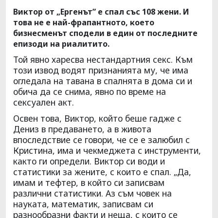
Виктор от „Ергенът” е спал със 108 жени. И
това не е най-фрапантното, което
бизнесменът сподели в един от последните
епизоди на риалитито.
Той явно харесва нестандартния секс. Към
този извод водят признанията му, че има
огледала на тавана в спалнята в дома си и
обича да се снима, явно по време на
сексуален акт.
Освен това, Виктор, който беше гадже с
Дениз в предаването, а в живота
впоследствие се говори, че се е залюбил с
Кристина, има и чекмеджета с инструменти,
както ги определи. Виктор си води и
статистики за жените, с които е спал. „Да,
имам и тефтер, в който си записвам
различни статистики. Аз съм човек на
науката, математик, записвам си
разнообразни факти и неща, с които се