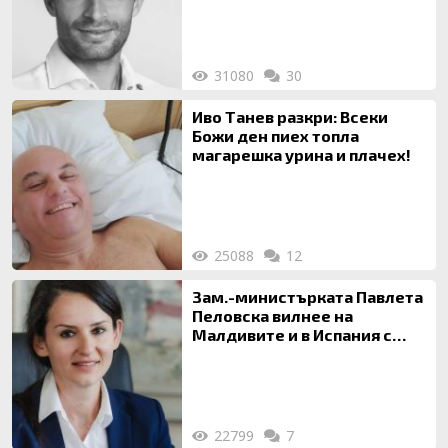
31080
30
Иво Танев разкри: Всеки
Божи ден пиех топла
магарешка урина и плачех!
25088
12
Зам.-министърката Павлета
Пеловска вилнее на
Малдивите и в Испания с
богата любовница – брокер
на недвижими имоти
22799
7